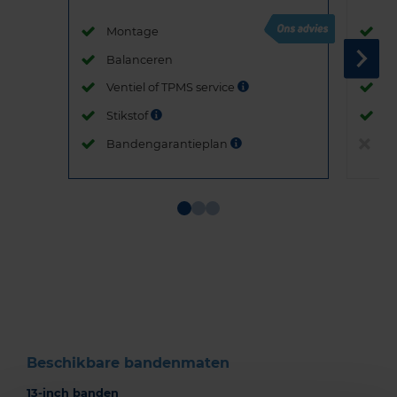
Montage
M
Balanceren
B
Ventiel of TPMS service
Ve
Stikstof
St
Bandengarantieplan
B
Item
1
of
3
Beschikbare bandenmaten
13-inch banden