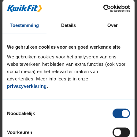
155/70R13 75T
165/70R13 79T
16-inch banden
Toestemming
Details
Over
195/55R16 91H EXTRALOAD
195/60R16 89H
We gebruiken cookies voor een goed werkende site
195/60R16 93H EXTRALOAD
205/55R16 91H RUNFLAT
We gebruiken cookies voor het analyseren van ons
205/60R16 96H EXTRALOAD
websiteverkeer, het bieden van extra functies (ook voor
social media) en het relevanter maken van
205/60R16 96H EXTRALOAD RUNFLAT
advertenties. Meer info lees je in onze
205/65R16 95H
privacyverklaring
.
17-inch banden
205/60R17 97H EXTRALOAD
205/65R17 100H EXTRALOAD
Toestemmingsselectie
215/45R17 91H EXTRALOAD
Noodzakelijk
225/45R17 91H RUNFLAT
225/55R17 101H EXTRALOAD
Voorkeuren