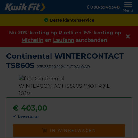
088-5945348
Menu
Achteraf betalen
Nu 20% korting op
Pirelli
en 15% korting op
Michelin
en
Laufenn
autobanden!
Continental WINTERCONTACT
TS860S
275/35R20 102V EXTRALOAD
€
403,00
Leverbaar
IN WINKELWAGEN