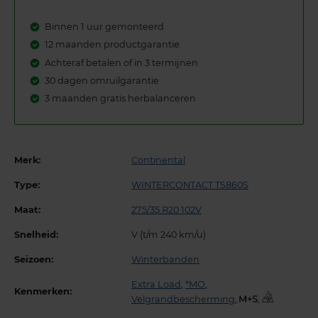
Binnen 1 uur gemonteerd
12 maanden productgarantie
Achteraf betalen of in 3 termijnen
30 dagen omruilgarantie
3 maanden gratis herbalanceren
Merk:
Continental
Type:
WINTERCONTACT TS860S
Maat:
275/35 R20 102V
Snelheid:
V (t/m 240 km/u)
Seizoen:
Winterbanden
Extra Load
,
*MO
,
Kenmerken:
Velgrandbescherming
,
,