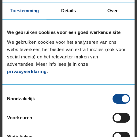
195/55R16 91H EXTRALOAD
Toestemming
Details
Over
195/60R16 89H
195/60R16 93H EXTRALOAD
205/55R16 91H RUNFLAT
We gebruiken cookies voor een goed werkende site
205/60R16 96H EXTRALOAD
We gebruiken cookies voor het analyseren van ons
205/60R16 96H EXTRALOAD RUNFLAT
websiteverkeer, het bieden van extra functies (ook voor
205/65R16 95H
social media) en het relevanter maken van
17-inch banden
advertenties. Meer info lees je in onze
205/60R17 97H EXTRALOAD
privacyverklaring
.
205/65R17 100H EXTRALOAD
215/45R17 91H EXTRALOAD
225/45R17 91H RUNFLAT
Toestemmingsselectie
Noodzakelijk
225/55R17 101H EXTRALOAD
18-inch banden
205/45R18 90H EXTRALOAD
Voorkeuren
205/60R18 99H EXTRALOAD
205/60R18 99H EXTRALOAD
Statistieken