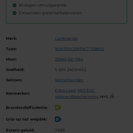
30 dagen omruilgarantie
3 maanden gratis herbalanceren
Merk:
Continental
Type:
WINTERCONTACT TS860S
Maat:
255/45 R21 106V
Snelheid:
V (t/m 240 km/u)
Seizoen:
Winterbanden
Extra Load
,
NE0 EVC
,
Kenmerken:
Velgrandbescherming
,
,
Brandstofefficiëntie:
B
Grip op nat wegdek:
B
Extern geluid:
73dB