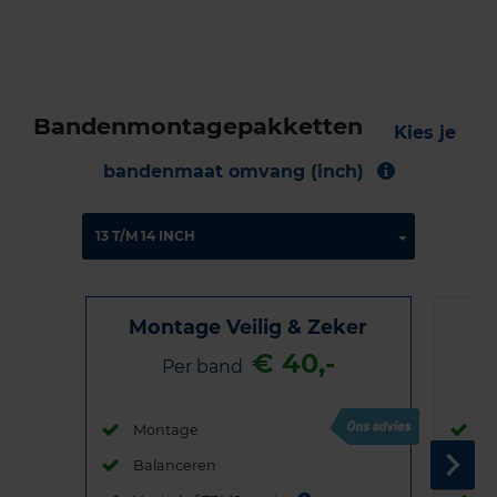
Bandenmontagepakketten
Kies je
bandenmaat omvang (inch)
Montage Veilig & Zeker
€ 40,-
Per band
Montage
M
Balanceren
B