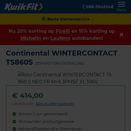
088-5945348
Menu
Achteraf betalen
Nu 20% korting op
Pirelli
en 15% korting op
Michelin
en
Laufenn
autobanden!
Continental WINTERCONTACT
TS860S
255/45R21 106V EXTRALOAD
€
414,00
Uitverkocht:
Bekijk alternatieven
Binnen 1 uur gemonteerd
12 maanden productgarantie
Achteraf betalen of in 3 termijnen