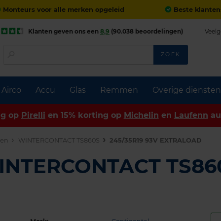
Monteurs voor alle merken opgeleid
Beste klanten
Klanten geven ons een
8,9
(90.038 beoordelingen)
Veelg
ZOEK
Airco
Accu
Glas
Remmen
Overige diensten
ng op
Pirelli
en 15% korting op
Michelin
en
Laufenn
au
den
WINTERCONTACT TS860S
245/35R19 93V EXTRALOAD
WINTERCONTACT TS86