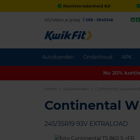
Klanttevredenheid 8,9
Wij helpen je graag.
088 - 5945348
Autobanden
Onderhoud
APK
Nu 20% korti
Home
Autobanden
Continental autoban
Continental 
245/35R19 93V EXTRALOAD