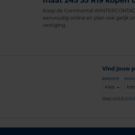
maat 245 35 R19 kopen b
Koop de Continental WINTERCONTACT 
eenvoudig online en plan ook gelijk on
vestiging.
Vind jouw p
BREEDTE
HOOG
kies
kie
Waar vind ik mij