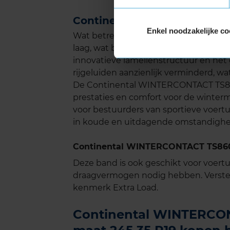
Continental WINTERCONTACT
Enkel noodzakelijke co
Wat betreft geluid scoort de WINTER
laag, wat bijdraagt aan een comfortabel
innovatieve lamellenstructuur en het
rijgeluiden aanzienlijk verminderd, wat 
De Continental WINTERCONTACT TS860S
prestaties en comfort voor de winte
voor bestuurders van sportieve voertu
in koude en uitdagende omstandigh
Continental WINTERCONTACT TS860S
Deze band is ook geschikt voor voer
draagvermogen nodig hebben. Verste
kenmerk Extra Load.
Continental WINTERCON