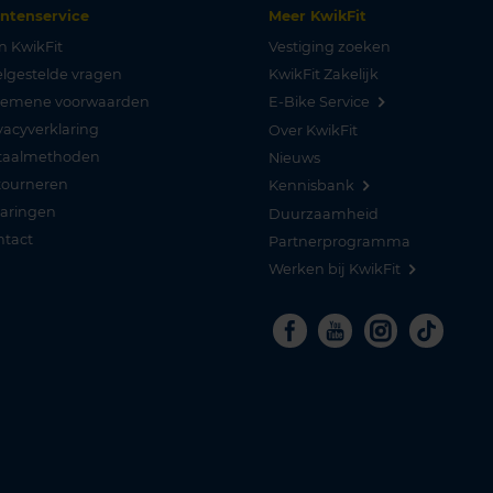
antenservice
Meer KwikFit
n KwikFit
Vestiging zoeken
lgestelde vragen
KwikFit Zakelijk
gemene voorwaarden
E-Bike Service
vacyverklaring
Over KwikFit
taalmethoden
Nieuws
tourneren
Kennisbank
varingen
Duurzaamheid
ntact
Partnerprogramma
Werken bij KwikFit
Facebook
Youtube
Instagra
Tikto