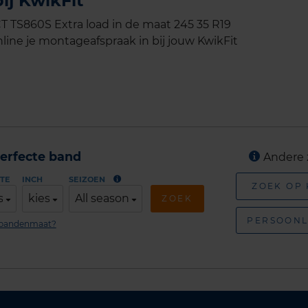
ij KwikFit
TS860S Extra load in de maat 245 35 R19
line je montageafspraak in bij jouw KwikFit
erfecte band
Andere 
TE
INCH
SEIZOEN
ZOEK OP
s
kies
All season
ZOEK
PERSOONL
n bandenmaat?