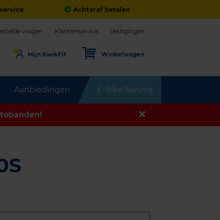
service
Achteraf betalen
estelde vragen
Klantenservice
Vestigingen
Mijn KwikFit
Winkelwagen
Aanbiedingen
E-Bike Service
tobanden!
0S