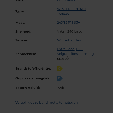
Merk:
Continental
WINTERCONTACT
Type:
TS860S
Maat:
245/35 R19 93V
Snelheid:
V (t/m 240 km/u)
Seizoen:
Winterbanden
Extra Load
,
EVC
,
Velgrandbescherming
,
Kenmerken:
,
Brandstofefficiëntie:
C
Grip op nat wegdek:
C
Extern geluid:
72dB
Vergelijk deze band met alternatieven