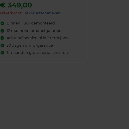
€
349,00
Uitverkocht:
Bekijk alternatieven
Binnen 1 uur gemonteerd
12 maanden productgarantie
Achteraf betalen of in 3 termijnen
30 dagen omruilgarantie
3 maanden gratis herbalanceren