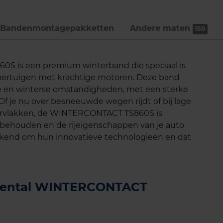
Bandenmontage­pakketten
Andere maten
150
S is een premium winterband die speciaal is
voertuigen met krachtige motoren. Deze band
de en winterse omstandigheden, met een sterke
. Of je nu over besneeuwde wegen rijdt of bij lage
ervlakken, de WINTERCONTACT TS860S is
 behouden en de rijeigenschappen van je auto
bekend om hun innovatieve technologieën en dat
tinental WINTERCONTACT