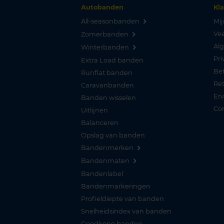
Autobanden
Kl
All-seasonbanden
Mij
Vee
Zomerbanden
Al
Winterbanden
Pri
Extra Load banden
Be
Runflat banden
Re
Caravanbanden
Er
Banden wisselen
Co
Uitlijnen
Balanceren
Opslag van banden
Bandenmerken
Bandenmaten
Bandenlabel
Bandenmarkeringen
Profieldiepte van banden
Snelheidsindex van banden
Goedkope banden