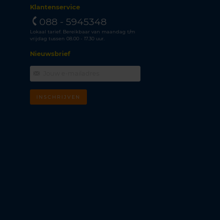
Klantenservice
088 - 5945348
Lokaal tarief. Bereikbaar van maandag t/m
vrijdag tussen 08.00 - 17.30 uur.
Nieuwsbrief
INSCHRIJVEN
m
k