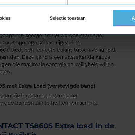
 TS860S geluid
okies
Selectie toestaan
A
CONTACT TS860S goed. Het geluidsniveau is
 rijgevoel, zelfs op langere ritten. Dankzij de
 geoptimaliseerde profiel worden storende
zorgt voor een stillere rijervaring.
 biedt een perfecte balans tussen veiligheid,
rmaanden. Deze band is een uitstekende keuze
igen die maximale controle en veiligheid willen
eden.
 met Extra Load (verstevigde band)
tuigen die banden met een hoger
vigde banden zijn te herkennen aan het
TACT TS860S Extra load in de