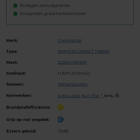
30 dagen omruilgarantie
3 maanden gratis herbalanceren
Merk:
Continental
Type:
WINTERCONTACT TS860S
Maat:
225/45 R18 95H
Snelheid:
H (t/m 210 km/u)
Seizoen:
Winterbanden
Kenmerken:
Extra Load
,
Run-Flat
,
*
,
,
Brandstofefficiëntie:
C
Grip op nat wegdek:
C
Extern geluid:
72dB