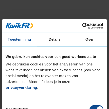
of
3
Beschikbare bandenmaten
13-inch banden
Toestemming
Details
Over
155/70R13 75T
165/70R13 79T
We gebruiken cookies voor een goed werkende site
16-inch banden
We gebruiken cookies voor het analyseren van ons
195/55R16 91H EXTRALOAD
websiteverkeer, het bieden van extra functies (ook voor
195/60R16 89H
social media) en het relevanter maken van
195/60R16 93H EXTRALOAD
advertenties. Meer info lees je in onze
205/55R16 91H RUNFLAT
privacyverklaring
.
205/60R16 96H EXTRALOAD
205/60R16 96H EXTRALOAD RUNFLAT
205/65R16 95H
Toestemmingsselectie