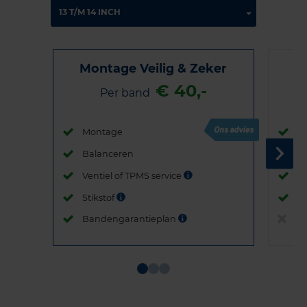
Montage Veilig & Zeker
€ 40,-
Per band
Montage
M
Balanceren
B
Ventiel of TPMS service
Ve
Stikstof
St
Bandengarantieplan
B
Item
1