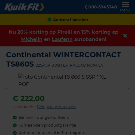
088-5945348
Menu
Achteraf betalen
Nu 20% korting op
Pirelli
en 15% korting op
Michelin
en
Laufenn
autobanden!
Continental WINTERCONTACT
TS860S
225/45R18 95H EXTRALOAD RUNFLAT
€
222,00
Uitverkocht:
Bekijk alternatieven
Binnen 1 uur gemonteerd
12 maanden productgarantie
Achteraf betalen of in 3 termijnen