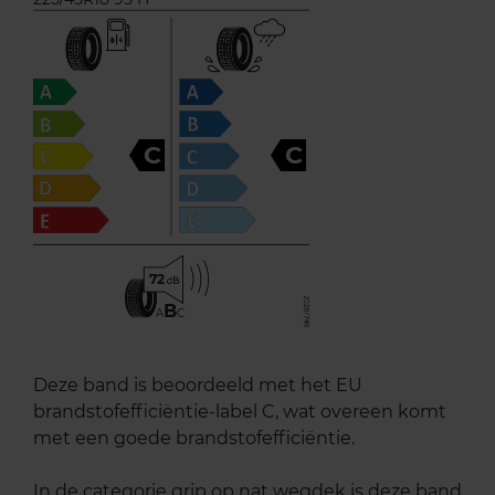
C
C
72
B
A
C
Deze band is beoordeeld met het EU
brandstofefficiëntie-label C, wat overeen komt
met een goede brandstofefficiëntie.
In de categorie grip op nat wegdek is deze band