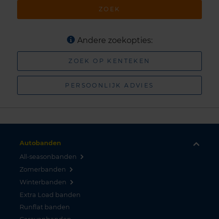
ZOEK
Andere zoekopties:
ZOEK OP KENTEKEN
PERSOONLIJK ADVIES
Autobanden
All-seasonbanden
Zomerbanden
Winterbanden
Extra Load banden
Runflat banden