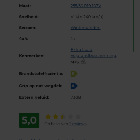
Maat:
255/50 R19 107V
Snelheid:
V (t/m 240 km/u)
Seizoen:
Winterbanden
4x4:
Ja
Extra Load
,
Velgrandbescherming
,
Kenmerken:
,
Brandstofefficiëntie:
B
Grip op nat wegdek:
A
Extern geluid:
73dB
5,0
Op basis van
2 reviews