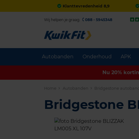
Klanttevredenheid 8,9
Wij helpen je graag.
088 - 5945348
Autobanden
Onderhoud
APK
Nu 20% korti
Home
Autobanden
Bridgestone autoban
Bridgestone 