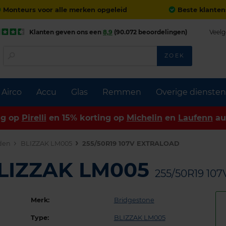
Monteurs voor alle merken opgeleid
Beste klanten
Klanten geven ons een
8,9
(90.072 beoordelingen)
Veelg
ZOEK
Airco
Accu
Glas
Remmen
Overige diensten
ng op
Pirelli
en 15% korting op
Michelin
en
Laufenn
au
den
BLIZZAK LM005
255/50R19 107V EXTRALOAD
BLIZZAK LM005
255/50R19 10
Merk:
Bridgestone
Type:
BLIZZAK LM005