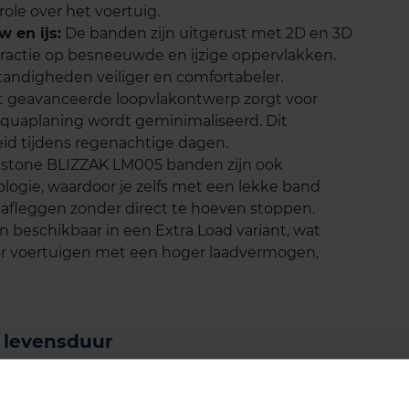
le over het voertuig.
 en ijs:
De banden zijn uitgerust met 2D en 3D
tractie op besneeuwde en ijzige oppervlakken.
tandigheden veiliger en comfortabeler.
 geavanceerde loopvlakontwerp zorgt voor
aquaplaning wordt geminimaliseerd. Dit
heid tijdens regenachtige dagen.
stone BLIZZAK LM005 banden zijn ook
logie, waardoor je zelfs met een lekke band
 afleggen zonder direct te hoeven stoppen.
 beschikbaar in een Extra Load variant, wat
oor voertuigen met een hoger laadvermogen,
 levensduur
en staan bekend om hun duurzaamheid.