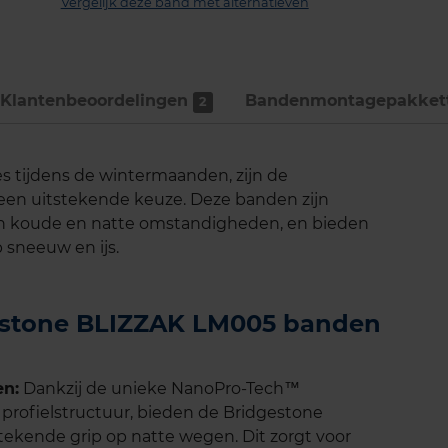
Vergelijk deze band met alternatieven
Klantenbeoordelingen
Bandenmontage­pakket
2
es tijdens de wintermaanden, zijn de
en uitstekende keuze. Deze banden zijn
in koude en natte omstandigheden, en bieden
p sneeuw en ijs.
gestone BLIZZAK LM005 banden
en:
Dankzij de unieke NanoPro-Tech™
rofielstructuur, bieden de Bridgestone
kende grip op natte wegen. Dit zorgt voor