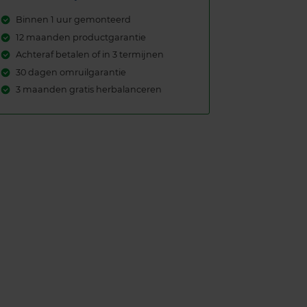
Binnen 1 uur gemonteerd
12 maanden productgarantie
Achteraf betalen of in 3 termijnen
30 dagen omruilgarantie
3 maanden gratis herbalanceren