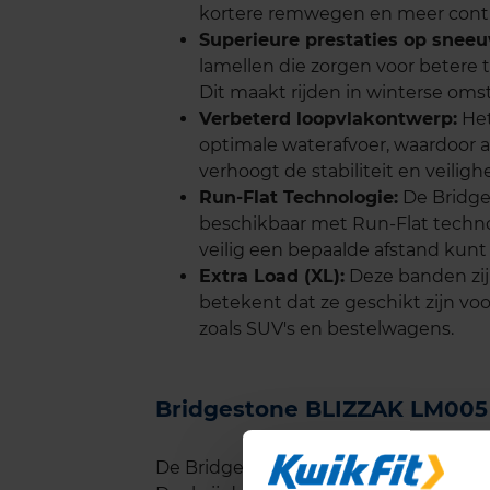
kortere remwegen en meer contro
Superieure prestaties op sneeuw
lamellen die zorgen voor betere 
Dit maakt rijden in winterse oms
Verbeterd loopvlakontwerp:
Het
optimale waterafvoer, waardoor 
verhoogt de stabiliteit en veilig
Run-Flat Technologie:
De Bridge
beschikbaar met Run-Flat techno
veilig een bepaalde afstand kunt
Extra Load (XL):
Deze banden zijn
betekent dat ze geschikt zijn v
zoals SUV's en bestelwagens.
Bridgestone BLIZZAK LM005
De Bridgestone BLIZZAK LM005 band