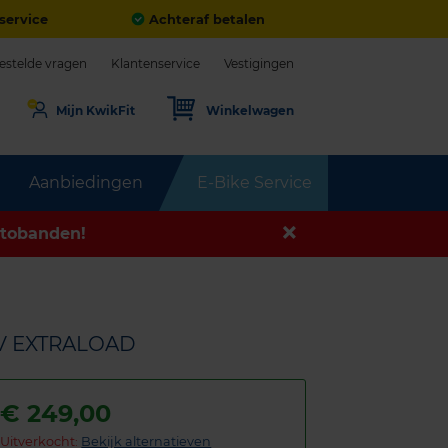
service
Achteraf betalen
estelde vragen
Klantenservice
Vestigingen
Mijn KwikFit
Winkelwagen
Aanbiedingen
E-Bike Service
tobanden!
7V EXTRALOAD
€
249,00
Uitverkocht:
Bekijk alternatieven