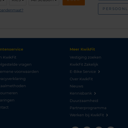
PERSOONL
n bandenmaat?
antenservice
Meer KwikFit
n KwikFit
Vestiging zoeken
lgestelde vragen
KwikFit Zakelijk
gemene voorwaarden
E-Bike Service
vacyverklaring
Over KwikFit
taalmethoden
Nieuws
tourneren
Kennisbank
varingen
Duurzaamheid
ntact
Partnerprogramma
Werken bij KwikFit