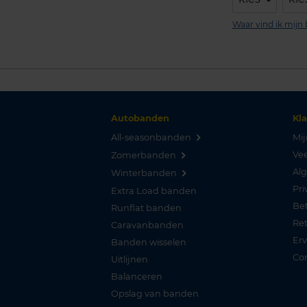
Waar vind ik mij
Autobanden
Kl
All-seasonbanden
Mij
Vee
Zomerbanden
Al
Winterbanden
Pri
Extra Load banden
Be
Runflat banden
Re
Caravanbanden
Er
Banden wisselen
Co
Uitlijnen
Balanceren
Opslag van banden