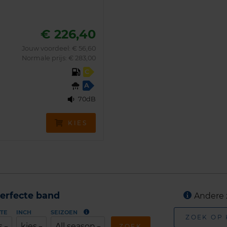
€ 226,40
Jouw voordeel:
€ 56,60
Normale prijs: € 283,00
C
A
70dB
KIES
erfecte band
Andere 
TE
INCH
SEIZOEN
ZOEK OP
s
kies
All season
ZOEK