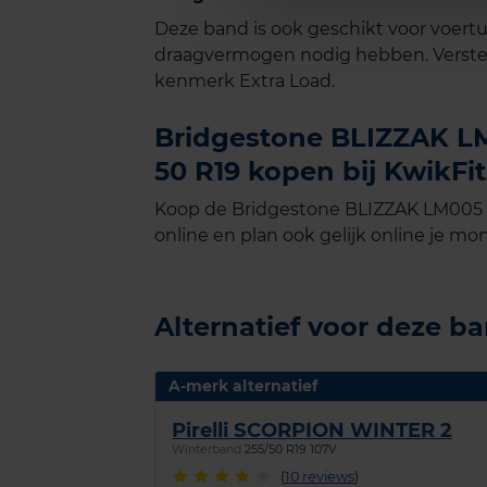
Deze band is ook geschikt voor voer
draagvermogen nodig hebben. Verste
kenmerk Extra Load.
Bridgestone BLIZZAK LM
50 R19 kopen bij KwikFit
Koop de Bridgestone BLIZZAK LM005 E
online en plan ook gelijk online je mon
Alternatief voor deze b
A-merk alternatief
Pirelli SCORPION WINTER 2
Winterband
255/50 R19 107V
(
10 reviews
)