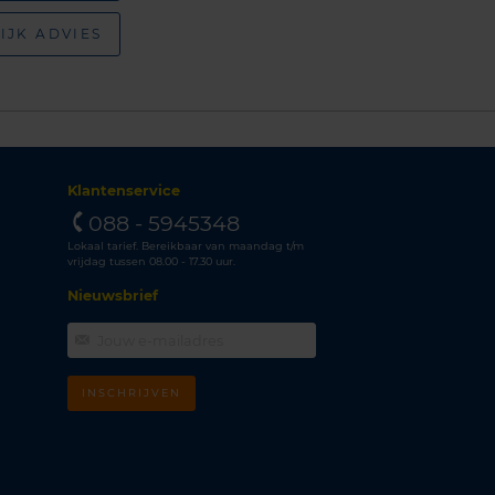
IJK ADVIES
Klantenservice
088 - 5945348
Lokaal tarief. Bereikbaar van maandag t/m
vrijdag tussen 08.00 - 17.30 uur.
Nieuwsbrief
INSCHRIJVEN