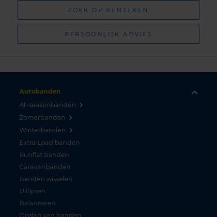
ZOEK OP KENTEKEN
PERSOONLIJK ADVIES
Autobanden
All-seasonbanden
Zomerbanden
Winterbanden
Extra Load banden
Runflat banden
Caravanbanden
Banden wisselen
Uitlijnen
Balanceren
Opslag van banden