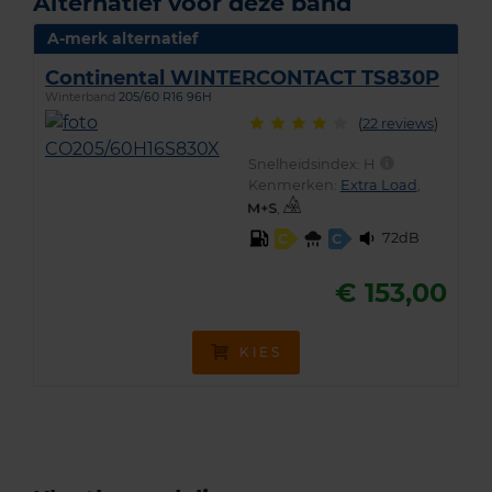
Alternatief voor deze band
A-merk alternatief
Continental WINTERCONTACT TS830P
Winterband
205/60 R16 96H
(
22 reviews
)
Snelheidsindex:
H
Kenmerken:
Extra Load
,
,
72dB
C
C
€ 153,00
KIES