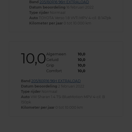
Band
205/60R16 96H EXTRALOAD
Datum beoordeling
16 februari 2022
Type rijder
Normaal
Auto
TOYOTA Verso 1.8 VVTi MPV 4-cil. B 147pk
Kilometer per jaar
0 tot 10.000 km
10,0
Algemeen
10,0
Geluid
10,0
Grip
10,0
Comfort
10,0
Band
205/60R16 96H EXTRALOAD
Datum beoordeling
2 februari 2022
Type rijder
Normaal
Auto
VW Sharan 1.4 TSi BlueMotion MPV 4-cil. B
150pk
Kilometer per jaar
0 tot 10.000 km