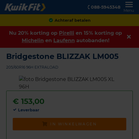
088-5945348
Menu
Klanten geven ons een
8,9
Nu 20% korting op
Pirelli
en 15% korting op
Michelin
en
Laufenn
autobanden!
Bridgestone BLIZZAK LM005
205/60R16 96H EXTRALOAD
€
153,00
Leverbaar
IN WINKELWAGEN