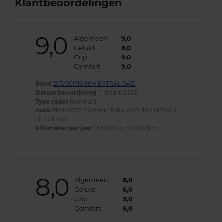
Klantbeoordelingen
9,0
Algemeen
9,0
Geluid
8,0
Grip
9,0
Comfort
9,0
Band
205/60R16 96H EXTRALOAD
Datum beoordeling
11 maart 2023
Type rijder
Normaal
Auto
PEUGEOT Partner 1.5 BlueHDi 100 MPVV 4-
cil. D 102pk
Kilometer per jaar
25.000 tot 50.000 km
8,0
Algemeen
8,0
Geluid
6,0
Grip
9,0
Comfort
6,0