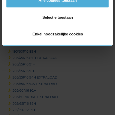
Alle cookies toestaan
205/65R15 94H
205/70R15 96T
Selectie toestaan
16-inch banden
195/45R16 84H EXTRALOAD
195/50R16 88H EXTRALOAD
Enkel noodzakelijke cookies
195/55R16 87H
195/55R16 91H EXTRALOAD
195/60R16 89H
205/45R16 87H EXTRALOAD
205/55R16 91H
205/55R16 91T
205/55R16 94H EXTRALOAD
205/55R16 94V EXTRALOAD
205/60R16 92H
205/60R16 96H EXTRALOAD
205/65R16 95H
215/55R16 93H