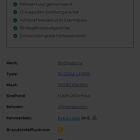
Binnen 1 uur gemonteerd
12 maanden productgarantie
Achteraf betalen of in 3 termijnen
30 dagen omruilgarantie
3 maanden gratis herbalanceren
Merk:
Bridgestone
Type:
BLIZZAK LM005
Maat:
205/60 R16 96H
Snelheid:
H (t/m 210 km/u)
Seizoen:
Winterbanden
Kenmerken:
Extra Load
,
,
Brandstofefficiëntie:
C