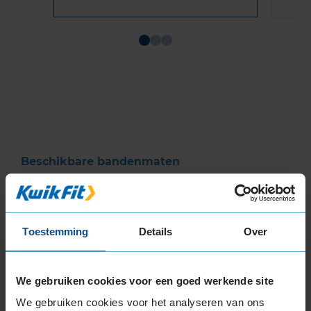
Item
1
of
3
Beschikbare bandenmaten
14-inch banden
155/65R14 79T EXTRALOAD
165/65R14 79T
Toestemming
Details
Over
165/70R14 85T EXTRALOAD
175/65R14 82T
175/70R14 84T
We gebruiken cookies voor een goed werkende site
175/70R14 88T EXTRALOAD
We gebruiken cookies voor het analyseren van ons
185/60R14 82T