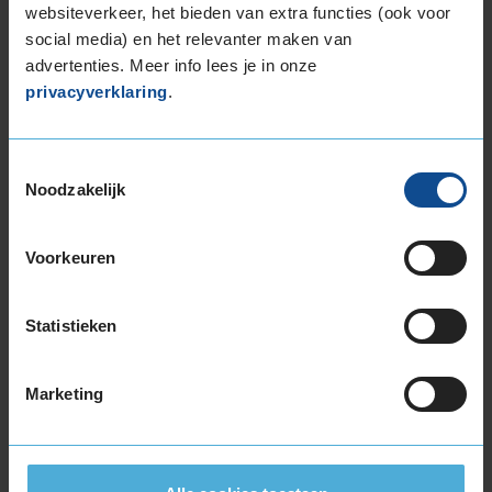
websiteverkeer, het bieden van extra functies (ook voor
185/65R14 86T
social media) en het relevanter maken van
15-inch banden
advertenties. Meer info lees je in onze
165/60R15 81T EXTRALOAD
privacyverklaring
.
165/65R15 81T
175/65R15 88T EXTRALOAD
Toestemmingsselectie
185/55R15 82T
Noodzakelijk
185/55R15 86H EXTRALOAD
185/60R15 84T
Voorkeuren
185/60R15 88T EXTRALOAD
185/65R15 88T
185/65R15 92T EXTRALOAD
Statistieken
195/50R15 86H EXTRALOAD
195/55R15 85H
Marketing
195/60R15 88H
195/65R15 91H
195/65R15 91T
195/65R15 95T EXTRALOAD