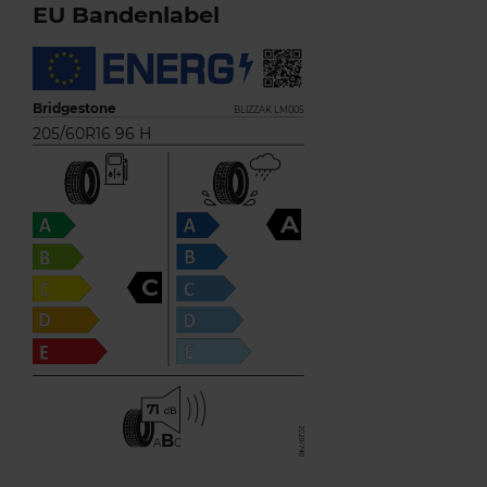
EU Bandenlabel
Bridgestone
BLIZZAK LM005
205/60R16 96 H
A
C
71
B
A
C