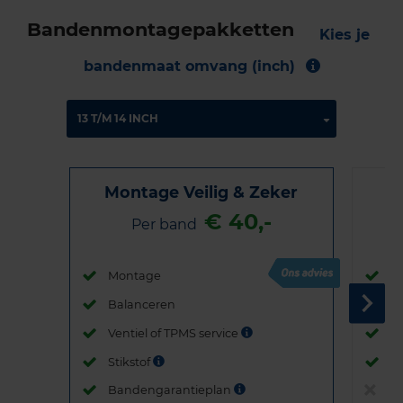
Bandenmontagepakketten
Kies je
bandenmaat omvang (inch)
Montage Veilig & Zeker
€ 40,-
Per band
Montage
M
Balanceren
B
Ventiel of TPMS service
Ve
Stikstof
St
Bandengarantieplan
B