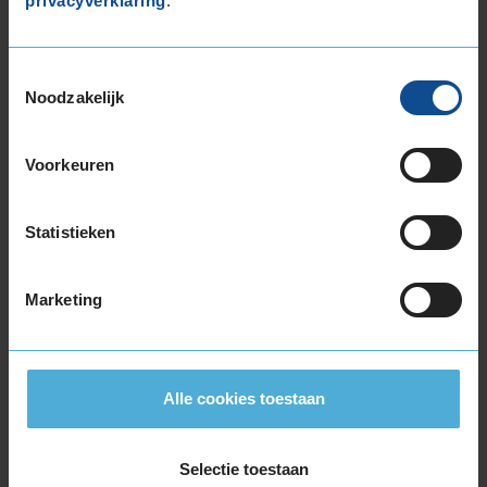
privacyverklaring
.
225/55R16 99H EXTRALOAD
245/70R16 111T EXTRALOAD
Toestemmingsselectie
17-inch banden
Noodzakelijk
205/40R17 84V EXTRALOAD
205/45R17 88V EXTRALOAD
Voorkeuren
205/50R17 93H EXTRALOAD
205/50R17 93V EXTRALOAD
205/55R17 95V EXTRALOAD
Statistieken
205/60R17 93H
215/40R17 87V EXTRALOAD
Marketing
215/45R17 91V EXTRALOAD
215/50R17 95V EXTRALOAD
215/55R17 94V
215/55R17 98H EXTRALOAD
Alle cookies toestaan
215/55R17 98V EXTRALOAD
215/60R17 100H EXTRALOAD
Selectie toestaan
215/60R17 100V EXTRALOAD