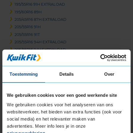
195/55R16 91H EXTRALOAD
195/60R16 89H
205/45R16 87H EXTRALOAD
205/55R16 91H
205/55R16 91T
205/55R16 94H EXTRALOAD
205/55R16 94V EXTRALOAD
205/60R16 92H
205/60R16 96H EXTRALOAD
205/60R16 96H EXTRALOAD
Toestemming
Details
Over
205/65R16 95H
215/55R16 93H
215/55R16 97H EXTRALOAD
We gebruiken cookies voor een goed werkende site
215/55R16 97V EXTRALOAD
We gebruiken cookies voor het analyseren van ons
215/60R16 99H EXTRALOAD
websiteverkeer, het bieden van extra functies (ook voor
215/65R16 102H EXTRALOAD
social media) en het relevanter maken van
215/65R16 98H
advertenties. Meer info lees je in onze
215/70R16 100T