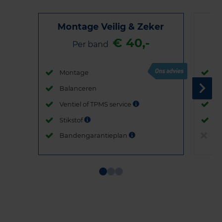
Montage Veilig & Zeker
€ 40,-
Per band
Montage
M
Balanceren
B
Ventiel of TPMS service
Ve
Stikstof
St
Bandengarantieplan
B
Item
1
of
3