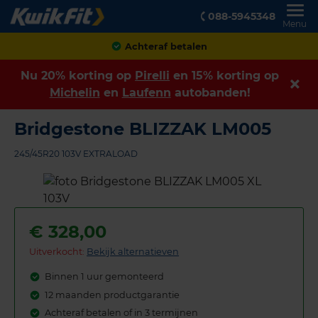
088-5945348
Menu
Achteraf betalen
Nu 20% korting op
Pirelli
en 15% korting op
Michelin
en
Laufenn
autobanden!
Bridgestone BLIZZAK LM005
245/45R20 103V EXTRALOAD
€
328,00
Uitverkocht:
Bekijk alternatieven
Binnen 1 uur gemonteerd
12 maanden productgarantie
Achteraf betalen of in 3 termijnen