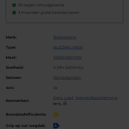
30 dagen omruilgarantie
3 maanden gratis herbalanceren
Merk:
Bridgestone
Type:
BLIZZAK LM005
Maat:
245/45 R20 103V
Snelheid:
V (t/m 240 km/u)
Seizoen:
Winterbanden
4x4:
Ja
Extra Load
,
Velgrandbescherming
,
Kenmerken:
,
Brandstofefficiëntie:
C
Grip op nat wegdek:
A