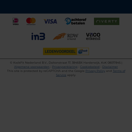
©
KwikFit Nederland B.V., Daltonstraat 17, 3846BX Harderwijk, KvK 08017845 |
Algemene voorwaarden
•
Privacyverklaring
•
Cookiebeleid
•
Disclaimer
This site is protected by reCAPTCHA and the Google
Privacy Policy
and
Terms of
Service
apply.