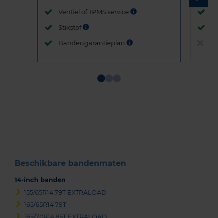
Ventiel of TPMS service
Ve
Stikstof
St
Bandengarantieplan
B
Item
1
of
3
Beschikbare bandenmaten
14-inch banden
155/65R14 79T EXTRALOAD
165/65R14 79T
165/70R14 85T EXTRALOAD