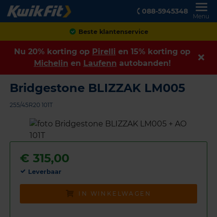
088-5945348
Menu
Achteraf betalen
Nu 20% korting op
Pirelli
en 15% korting op
Michelin
en
Laufenn
autobanden!
Bridgestone BLIZZAK LM005
255/45R20 101T
€
315,00
Leverbaar
IN WINKELWAGEN