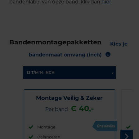
bandenlabel van deze band, klik dan
hier
Bandenmontagepakketten
Kies je
bandenmaat omvang (inch)
Montage Veilig & Zeker
€ 40,-
Per band
Montage
M
Balanceren
B