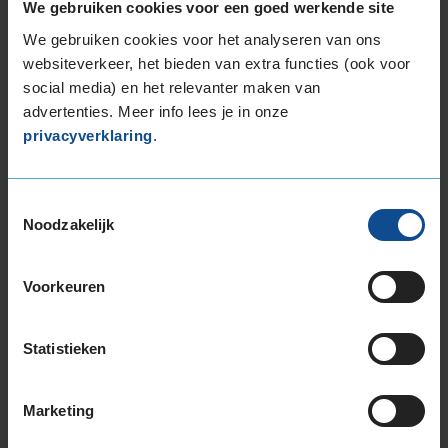
We gebruiken cookies voor een goed werkende site
205/60R16 92H
205/60R16 96H EXTRALOAD
We gebruiken cookies voor het analyseren van ons
205/60R16 96H EXTRALOAD
websiteverkeer, het bieden van extra functies (ook voor
205/65R16 95H
social media) en het relevanter maken van
215/55R16 93H
advertenties. Meer info lees je in onze
privacyverklaring
.
215/55R16 97H EXTRALOAD
215/55R16 97V EXTRALOAD
215/60R16 99H EXTRALOAD
Toestemmingsselectie
215/65R16 102H EXTRALOAD
Noodzakelijk
215/65R16 98H
215/70R16 100T
Voorkeuren
225/55R16 99H EXTRALOAD
245/70R16 111T EXTRALOAD
17-inch banden
Statistieken
205/40R17 84V EXTRALOAD
205/45R17 88V EXTRALOAD
Marketing
205/50R17 93H EXTRALOAD
205/50R17 93V EXTRALOAD