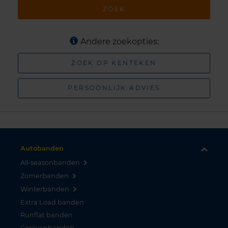
ZOEK
Andere zoekopties:
ZOEK OP KENTEKEN
PERSOONLIJK ADVIES
Autobanden
All-seasonbanden
Zomerbanden
Winterbanden
Extra Load banden
Runflat banden
Caravanbanden