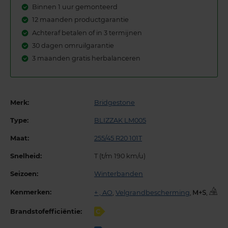
Binnen 1 uur gemonteerd
12 maanden productgarantie
Achteraf betalen of in 3 termijnen
30 dagen omruilgarantie
3 maanden gratis herbalanceren
Merk:
Bridgestone
Type:
BLIZZAK LM005
Maat:
255/45 R20 101T
Snelheid:
T (t/m 190 km/u)
Seizoen:
Winterbanden
Kenmerken:
+ , AO
,
Velgrandbescherming
,
,
Brandstofefficiëntie:
C