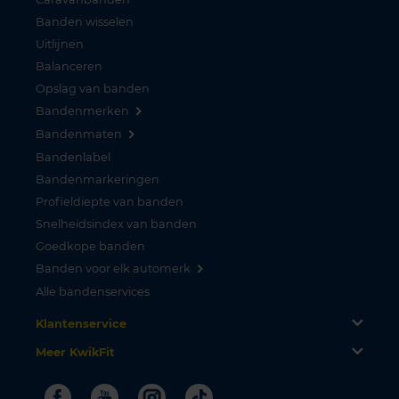
Banden wisselen
Uitlijnen
Balanceren
Opslag van banden
Bandenmerken
Bandenmaten
Bandenlabel
Bandenmarkeringen
Profieldiepte van banden
Snelheidsindex van banden
Goedkope banden
Banden voor elk automerk
Alle bandenservices
Klantenservice
Meer KwikFit
Facebook
Youtube
Instagram
Tiktok