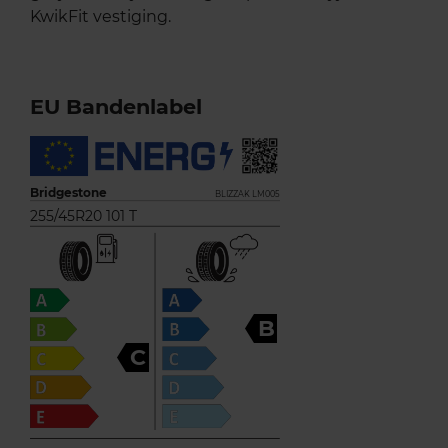
KwikFit vestiging.
EU Bandenlabel
Bridgestone
BLIZZAK LM005
255/45R20 101 T
B
C