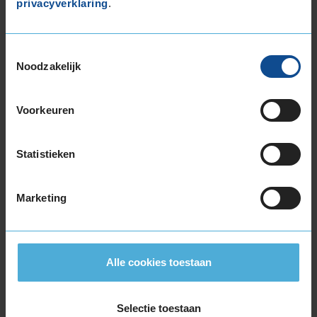
privacyverklaring
.
195/55R16 91H EXTRALOAD
195/60R16 89H
205/45R16 87H EXTRALOAD
Toestemmingsselectie
205/55R16 91H
Noodzakelijk
205/55R16 91T
205/55R16 94H EXTRALOAD
Voorkeuren
205/55R16 94V EXTRALOAD
205/60R16 92H
Statistieken
205/60R16 96H EXTRALOAD
205/60R16 96H EXTRALOAD
205/65R16 95H
Marketing
215/55R16 93H
215/55R16 97H EXTRALOAD
215/55R16 97V EXTRALOAD
Alle cookies toestaan
215/60R16 99H EXTRALOAD
215/65R16 102H EXTRALOAD
215/65R16 98H
Selectie toestaan
215/70R16 100T