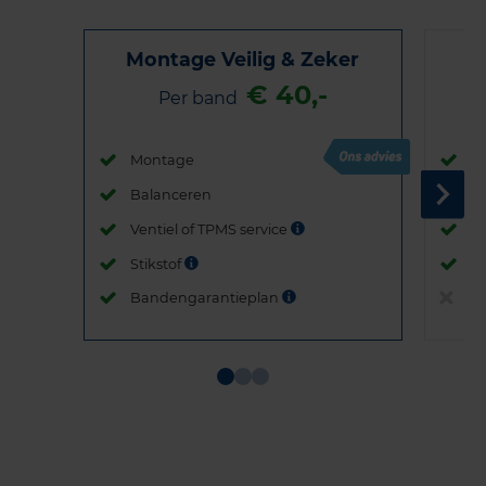
Montage Veilig & Zeker
€ 40,-
Per band
Montage
M
Balanceren
B
Ventiel of TPMS service
Ve
Stikstof
St
Bandengarantieplan
B
Item
1
of
3