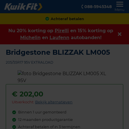
088-5945348
Menu
Achteraf betalen
Nu 20% korting op
Pirelli
en 15% korting op
Michelin
en
Laufenn
autobanden!
Bridgestone BLIZZAK LM005
205/55R17 95V EXTRALOAD
€
202,00
Uitverkocht:
Bekijk alternatieven
Binnen 1 uur gemonteerd
12 maanden productgarantie
Achteraf betalen of in 3 termijnen