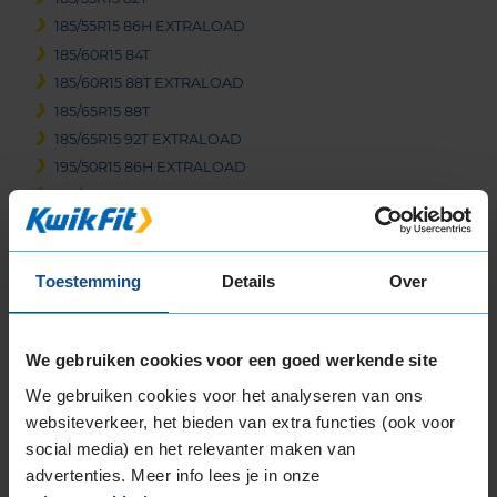
185/55R15 86H EXTRALOAD
185/60R15 84T
185/60R15 88T EXTRALOAD
185/65R15 88T
185/65R15 92T EXTRALOAD
195/50R15 86H EXTRALOAD
195/55R15 85H
195/60R15 88H
195/65R15 91H
195/65R15 91T
Toestemming
Details
Over
195/65R15 95T EXTRALOAD
205/65R15 94H
We gebruiken cookies voor een goed werkende site
205/70R15 96T
We gebruiken cookies voor het analyseren van ons
16-inch banden
websiteverkeer, het bieden van extra functies (ook voor
195/45R16 84H EXTRALOAD
social media) en het relevanter maken van
195/50R16 88H EXTRALOAD
advertenties. Meer info lees je in onze
195/55R16 87H