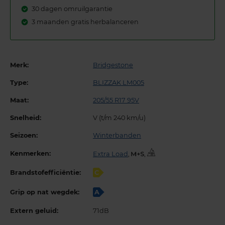
30 dagen omruilgarantie
3 maanden gratis herbalanceren
Merk:
Bridgestone
Type:
BLIZZAK LM005
Maat:
205/55 R17 95V
Snelheid:
V (t/m 240 km/u)
Seizoen:
Winterbanden
Kenmerken:
Extra Load
,
,
Brandstofefficiëntie:
C
Grip op nat wegdek:
A
Extern geluid:
71dB