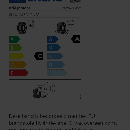
Bridgestone
BLIZZAK LM005
205/55R17 95 V
A
C
71
B
A
C
Deze band is beoordeeld met het EU
brandstofefficiëntie-label C, wat overeen komt