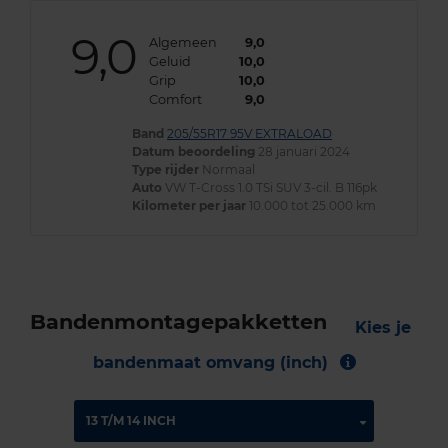
9,0
Algemeen
9,0
Geluid
10,0
Grip
10,0
Comfort
9,0
Band
205/55R17 95V EXTRALOAD
Datum beoordeling
28 januari 2024
Type rijder
Normaal
Auto
VW T-Cross 1.0 TSi SUV 3-cil. B 116pk
Kilometer per jaar
10.000 tot 25.000 km
Bandenmontagepakketten
Kies je
bandenmaat omvang (inch)