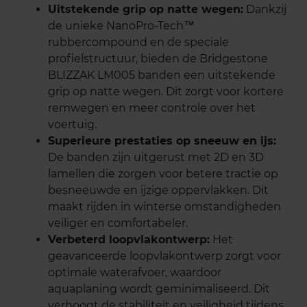
Uitstekende grip op natte wegen:
Dankzij
de unieke NanoPro-Tech™
rubbercompound en de speciale
profielstructuur, bieden de Bridgestone
BLIZZAK LM005 banden een uitstekende
grip op natte wegen. Dit zorgt voor kortere
remwegen en meer controle over het
voertuig.
Superieure prestaties op sneeuw en ijs:
De banden zijn uitgerust met 2D en 3D
lamellen die zorgen voor betere tractie op
besneeuwde en ijzige oppervlakken. Dit
maakt rijden in winterse omstandigheden
veiliger en comfortabeler.
Verbeterd loopvlakontwerp:
Het
geavanceerde loopvlakontwerp zorgt voor
optimale waterafvoer, waardoor
aquaplaning wordt geminimaliseerd. Dit
verhoogt de stabiliteit en veiligheid tijdens