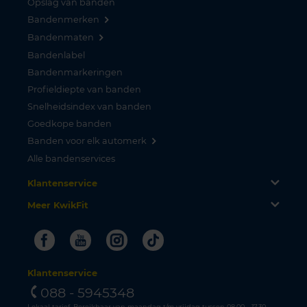
Opslag van banden
Bandenmerken
Bandenmaten
Bandenlabel
Bandenmarkeringen
Profieldiepte van banden
Snelheidsindex van banden
Goedkope banden
Banden voor elk automerk
Alle bandenservices
Klantenservice
Meer KwikFit
Facebook
Youtube
Instagram
Tiktok
Klantenservice
088 - 5945348
Lokaal tarief. Bereikbaar van maandag t/m vrijdag tussen 08.00 - 17.30