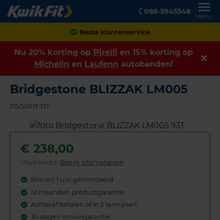
088-5945348
Menu
Achteraf betalen
Nu 20% korting op
Pirelli
en 15% korting op
Michelin
en
Laufenn
autobanden!
Bridgestone BLIZZAK LM005
215/50R19 93T
€
238,00
Uitverkocht:
Bekijk alternatieven
Binnen 1 uur gemonteerd
12 maanden productgarantie
Achteraf betalen of in 3 termijnen
30 dagen omruilgarantie