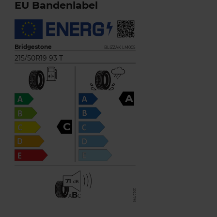
EU Bandenlabel
Bridgestone
BLIZZAK LM005
215/50R19 93 T
A
C
71
B
A
C