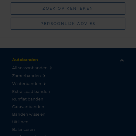
ZOEK OP KENTEKEN
PERSOONLIJK ADVIES
Autobanden
All-seasonbanden
Zomerbanden
Winterbanden
Extra Load banden
Runflat banden
Caravanbanden
Banden wisselen
Uitlijnen
Balanceren