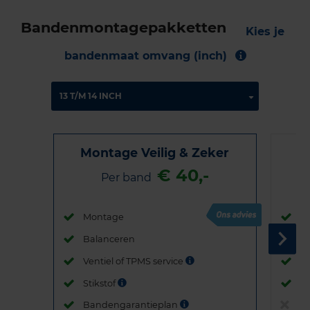
Bandenmontagepakketten
Kies je
bandenmaat omvang (inch)
Montage Veilig & Zeker
€ 40,-
Per band
Montage
M
Balanceren
B
Ventiel of TPMS service
Ve
Stikstof
St
Bandengarantieplan
B