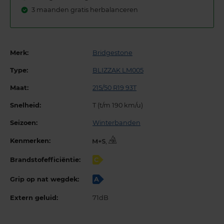
3 maanden gratis herbalanceren
Merk:
Bridgestone
Type:
BLIZZAK LM005
Maat:
215/50 R19 93T
Snelheid:
T (t/m 190 km/u)
Seizoen:
Winterbanden
Kenmerken:
,
Brandstofefficiëntie:
C
Grip op nat wegdek:
A
Extern geluid:
71dB