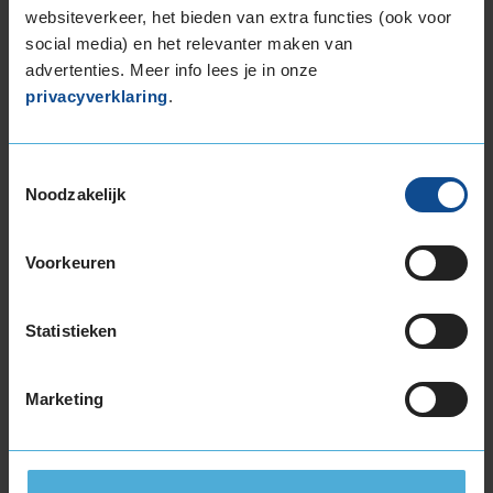
215/55R16 93H
websiteverkeer, het bieden van extra functies (ook voor
social media) en het relevanter maken van
215/55R16 97H EXTRALOAD
advertenties. Meer info lees je in onze
215/55R16 97V EXTRALOAD
privacyverklaring
.
215/60R16 99H EXTRALOAD
215/65R16 102H EXTRALOAD
215/65R16 98H
Toestemmingsselectie
215/70R16 100T
Noodzakelijk
225/55R16 99H EXTRALOAD
245/70R16 111T EXTRALOAD
Voorkeuren
17-inch banden
205/40R17 84V EXTRALOAD
Statistieken
205/45R17 88V EXTRALOAD
205/50R17 93H EXTRALOAD
205/50R17 93V EXTRALOAD
Marketing
205/55R17 95V EXTRALOAD
205/60R17 93H
215/40R17 87V EXTRALOAD