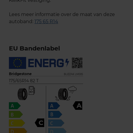
KwikFit vestiging.
Lees meer informatie over de maat van deze
autoband:
175 65 R14
EU Bandenlabel
Bridgestone
BLIZZAK LM005
175/65R14 82 T
A
C