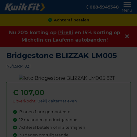
088-5945348
Menu
Achteraf betalen
Nu 20% korting op
Pirelli
en 15% korting op
Michelin
en
Laufenn
autobanden!
Bridgestone BLIZZAK LM005
175/65R14 82T
€
107,00
Uitverkocht:
Bekijk alternatieven
Binnen 1 uur gemonteerd
12 maanden productgarantie
Achteraf betalen of in 3 termijnen
30 dagen omruilgarantie