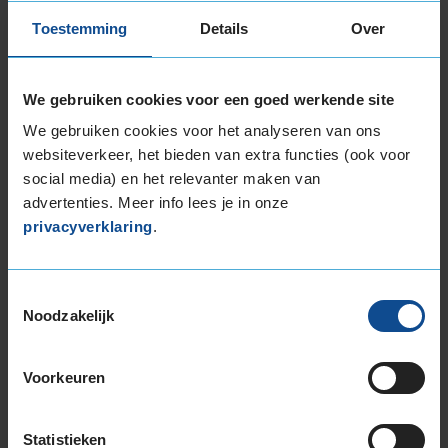
185/60R15 84T
Toestemming
Details
Over
185/60R15 88T EXTRALOAD
185/65R15 88T
185/65R15 92T EXTRALOAD
We gebruiken cookies voor een goed werkende site
195/50R15 86H EXTRALOAD
We gebruiken cookies voor het analyseren van ons
195/55R15 85H
websiteverkeer, het bieden van extra functies (ook voor
195/60R15 88H
social media) en het relevanter maken van
195/65R15 91H
advertenties. Meer info lees je in onze
195/65R15 91T
privacyverklaring
.
195/65R15 95T EXTRALOAD
205/65R15 94H
Toestemmingsselectie
205/70R15 96T
Noodzakelijk
16-inch banden
195/45R16 84H EXTRALOAD
Voorkeuren
195/50R16 88H EXTRALOAD
195/55R16 87H
195/55R16 91H EXTRALOAD
Statistieken