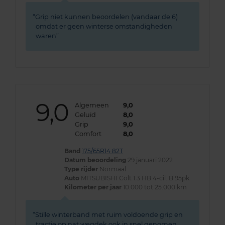
Grip niet kunnen beoordelen (vandaar de 6)
omdat er geen winterse omstandigheden
waren
9,0
Algemeen
9,0
Geluid
8,0
Grip
9,0
Comfort
8,0
Band
175/65R14 82T
Datum beoordeling
29 januari 2022
Type rijder
Normaal
Auto
MITSUBISHI Colt 1.3 HB 4-cil. B 95pk
Kilometer per jaar
10.000 tot 25.000 km
Stille winterband met ruim voldoende grip en
tractie op nat wegdek ook in snel genomen