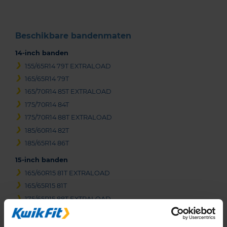
Beschikbare bandenmaten
14-inch banden
155/65R14 79T EXTRALOAD
165/65R14 79T
165/70R14 85T EXTRALOAD
175/70R14 84T
175/70R14 88T EXTRALOAD
185/60R14 82T
185/65R14 86T
15-inch banden
165/60R15 81T EXTRALOAD
165/65R15 81T
175/65R15 88T EXTRALOAD
185/55R15 82T
185/55R15 86H EXTRALOAD