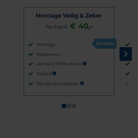
Montage Veilig & Zeker
€ 40,-
Per band
Montage
M
Balanceren
B
Ventiel of TPMS service
Ve
Stikstof
St
Bandengarantieplan
B
Item
1
of
3