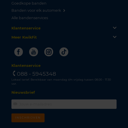
Goedkope banden
Banden voor elk automerk
Alle bandenservices
Klantenservice
Meer KwikFit
Facebook
Youtube
Instagram
Tiktok
Klantenservice
088 - 5945348
Lokaal tarief. Bereikbaar van maandag t/m vrijdag tussen 08.00 - 17.30
uur.
Nieuwsbrief
INSCHRIJVEN