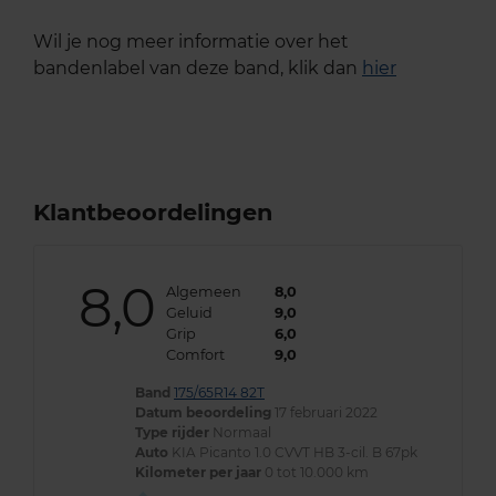
Wil je nog meer informatie over het
bandenlabel van deze band, klik dan
hier
Klantbeoordelingen
8,0
Algemeen
8,0
Geluid
9,0
Grip
6,0
Comfort
9,0
Band
175/65R14 82T
Datum beoordeling
17 februari 2022
Type rijder
Normaal
Auto
KIA Picanto 1.0 CVVT HB 3-cil. B 67pk
Kilometer per jaar
0 tot 10.000 km