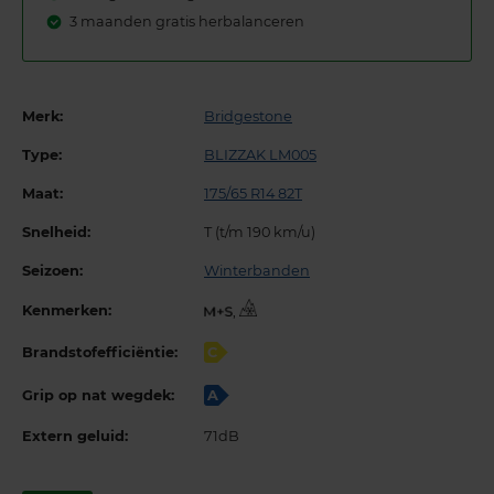
3 maanden gratis herbalanceren
Merk:
Bridgestone
Type:
BLIZZAK LM005
Maat:
175/65 R14 82T
Snelheid:
T (t/m 190 km/u)
Seizoen:
Winterbanden
Kenmerken:
,
Brandstofefficiëntie:
C
Grip op nat wegdek:
A
Extern geluid:
71dB