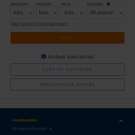
BREEDTE
HOOGTE
INCH
SEIZOEN
kies
kies
kies
All season
Waar vind ik mijn bandenmaat?
ZOEK
Andere zoekopties:
ZOEK OP KENTEKEN
PERSOONLIJK ADVIES
Autobanden
All-seasonbanden