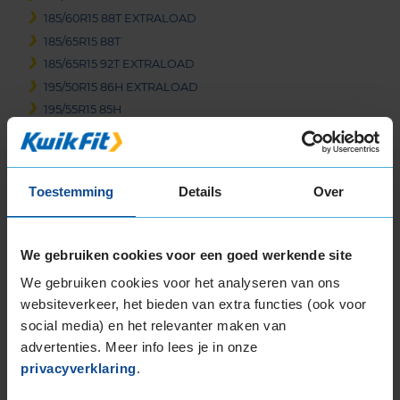
185/60R15 88T EXTRALOAD
185/65R15 88T
185/65R15 92T EXTRALOAD
195/50R15 86H EXTRALOAD
195/55R15 85H
195/60R15 88H
195/65R15 91H
195/65R15 91T
Toestemming
Details
Over
195/65R15 95T EXTRALOAD
205/65R15 94H
205/70R15 96T
We gebruiken cookies voor een goed werkende site
16-inch banden
We gebruiken cookies voor het analyseren van ons
195/45R16 84H EXTRALOAD
websiteverkeer, het bieden van extra functies (ook voor
195/50R16 88H EXTRALOAD
social media) en het relevanter maken van
195/55R16 87H
advertenties. Meer info lees je in onze
195/55R16 91H EXTRALOAD
privacyverklaring
.
195/60R16 89H