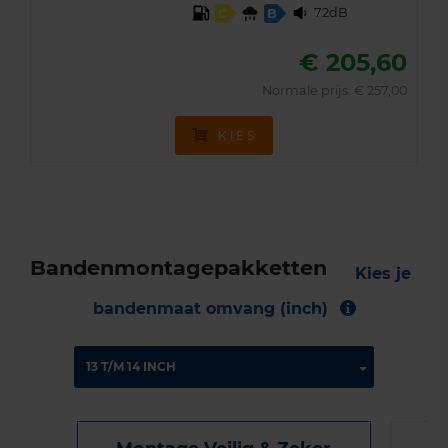
72dB
C
B
€ 205,60
Normale prijs: € 257,00
KIES
Bandenmontagepakketten
Kies je
bandenmaat omvang (inch)