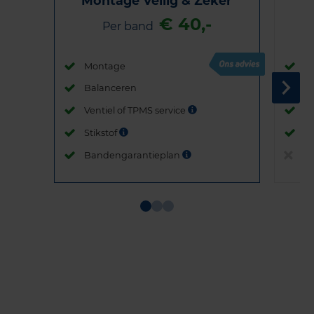
Montage Veilig & Zeker
€ 40,-
Per band
Montage
M
Balanceren
B
Ventiel of TPMS service
Ve
Stikstof
St
Bandengarantieplan
B
Item
1
of
3