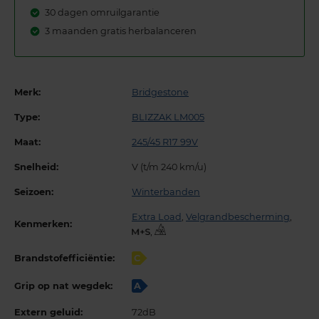
30 dagen omruilgarantie
3 maanden gratis herbalanceren
Merk:
Bridgestone
Type:
BLIZZAK LM005
Maat:
245/45 R17 99V
Snelheid:
V (t/m 240 km/u)
Seizoen:
Winterbanden
Extra Load
,
Velgrandbescherming
,
Kenmerken:
,
Brandstofefficiëntie:
C
Grip op nat wegdek:
A
Extern geluid:
72dB