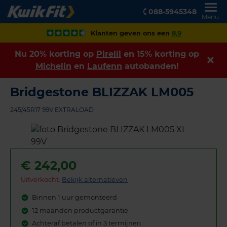
088-5945348
Menu
Klanten geven ons een
8,9
Nu 20% korting op
Pirelli
en 15% korting op
Michelin
en
Laufenn
autobanden!
Bridgestone BLIZZAK LM005
245/45R17 99V EXTRALOAD
€
242,00
Uitverkocht:
Bekijk alternatieven
Binnen 1 uur gemonteerd
12 maanden productgarantie
Achteraf betalen of in 3 termijnen