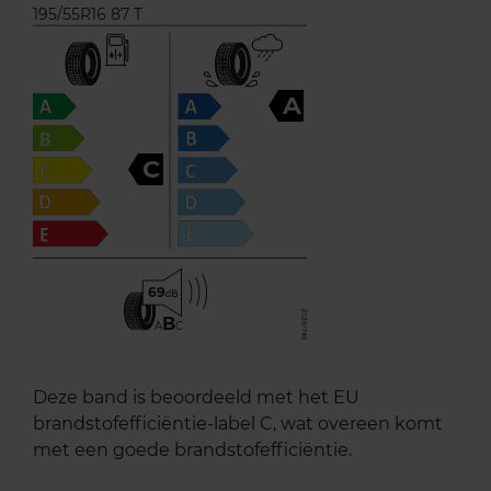
195/55R16 87 T
A
C
69
B
A
C
Deze band is beoordeeld met het EU
brandstofefficiëntie-label C, wat overeen komt
met een goede brandstofefficiëntie.