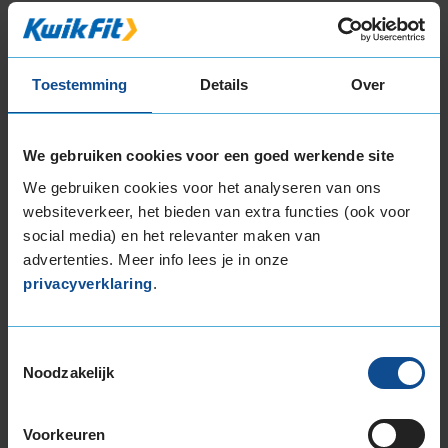
16-inch banden
185/50R16 81H
185/55R16 83V
Toestemming
Details
Over
185/55R16 87H EXTRALOAD
185/55R16 87V EXTRALOAD
195/50R16 88V EXTRALOAD
We gebruiken cookies voor een goed werkende site
195/55R16 87H
We gebruiken cookies voor het analyseren van ons
195/55R16 87V
websiteverkeer, het bieden van extra functies (ook voor
195/55R16 91H EXTRALOAD
social media) en het relevanter maken van
195/55R16 91T EXTRALOAD
advertenties. Meer info lees je in onze
195/55R16 91V EXTRALOAD
privacyverklaring
.
195/65R16 92V
205/45R16 83H
205/45R16 83W
Toestemmingsselectie
Noodzakelijk
205/55R16 91H
205/55R16 91V
205/55R16 91W
Voorkeuren