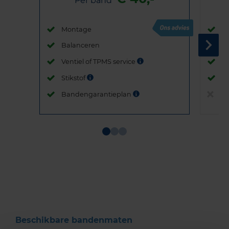
Per band
Montage
M
Balanceren
B
Ventiel of TPMS service
Ve
Stikstof
St
Bandengarantieplan
B
Item
1
of
3
Beschikbare bandenmaten