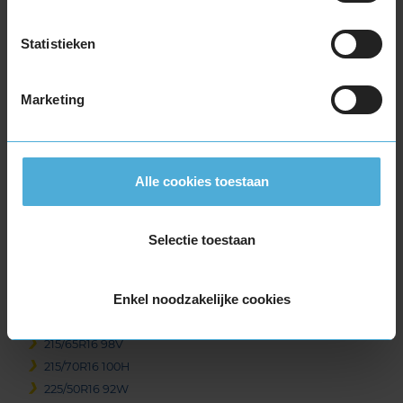
205/55R16 94H EXTRALOAD
205/55R16 94V EXTRALOAD
Statistieken
205/60R16 92H
205/60R16 92V
205/60R16 96H EXTRALOAD
Marketing
205/60R16 96W EXTRALOAD
205/65R16 95V
215/55R16 93V
Alle cookies toestaan
215/55R16 93W
215/55R16 97W EXTRALOAD
215/60R16 95H
Selectie toestaan
215/60R16 95V
215/60R16 99H EXTRALOAD
Enkel noodzakelijke cookies
215/60R16 99V EXTRALOAD
215/65R16 102V EXTRALOAD
215/65R16 98V
215/70R16 100H
225/50R16 92W