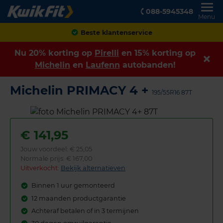
088-5945348
Menu
Achteraf betalen
Nu 20% korting op
Pirelli
en 15% korting op
Michelin
en
Laufenn
autobanden!
Michelin PRIMACY 4 +
195/55R16 87T
€
141,95
Jouw voordeel:
€ 25,05
Normale prijs: € 167,00
Uitverkocht:
Bekijk alternatieven
Binnen 1 uur gemonteerd
12 maanden productgarantie
Achteraf betalen of in 3 termijnen