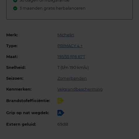
30 dagen omruilgarantie
3 maanden gratis herbalanceren
Merk:
Michelin
Type:
PRIMACY 4 +
Maat:
195/55 R16 87T
Snelheid:
T (t/m 190 km/u)
Seizoen:
Zomerbanden
Kenmerken:
Velgrandbescherming
Brandstofefficiëntie:
C
Grip op nat wegdek:
A
Extern geluid:
69dB