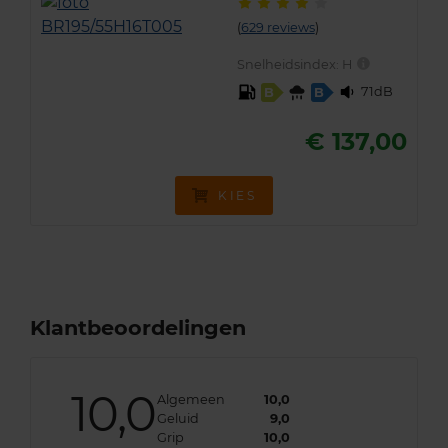
(
629 reviews
)
Snelheidsindex:
H
71dB
B
B
€ 137,00
KIES
Klantbeoordelingen
10,0
Algemeen
10,0
Geluid
9,0
Grip
10,0