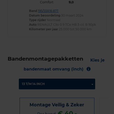
Comfort
9,0
Band
195/55R16 87T
Datum beoordeling
30 maart 2024
Type rijder
Normaal
Auto
RENAULT Clio 0.9 TCe HB 3-cil. B 90pk
Kilometer per jaar
25.000 tot 50.000 km
Bandenmontagepakketten
Kies je
bandenmaat omvang (inch)
Montage Veilig & Zeker
€ 40,-