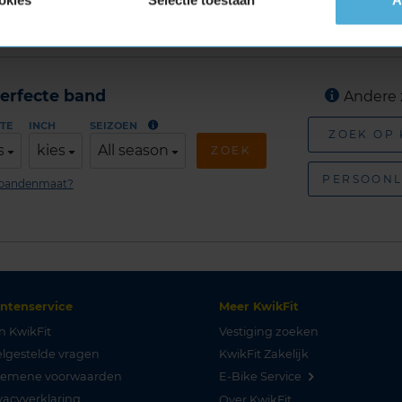
erfecte band
Andere 
TE
INCH
SEIZOEN
ZOEK OP
s
kies
All season
ZOEK
PERSOONL
n bandenmaat?
antenservice
Meer KwikFit
n KwikFit
Vestiging zoeken
lgestelde vragen
KwikFit Zakelijk
gemene voorwaarden
E-Bike Service
vacyverklaring
Over KwikFit