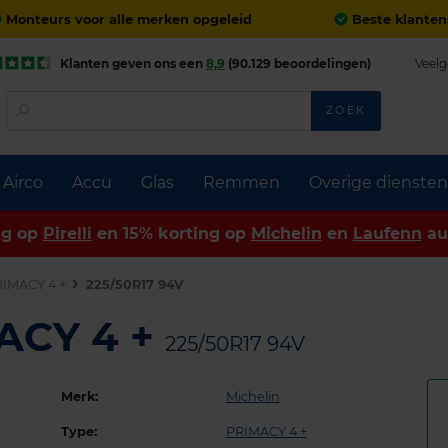
Monteurs voor alle merken opgeleid
Beste klanten
Klanten geven ons een
8,9
(90.129 beoordelingen)
Veelg
ZOEK
Airco
Accu
Glas
Remmen
Overige diensten
ng op
Pirelli
en 15% korting op
Michelin
en
Laufenn
au
IMACY 4 +
225/50R17 94V
MACY 4 +
225/50R17 94V
Merk:
Michelin
Type:
PRIMACY 4 +