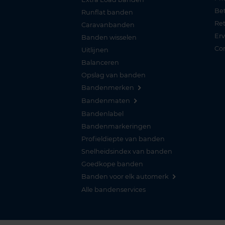
Be
Runflat banden
Re
Caravanbanden
Er
Banden wisselen
Co
Uitlijnen
Balanceren
Opslag van banden
Bandenmerken
Bandenmaten
Bandenlabel
Bandenmarkeringen
Profieldiepte van banden
Snelheidsindex van banden
Goedkope banden
Banden voor elk automerk
Alle bandenservices