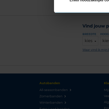
Vind jouw p
BREEDTE
HOOG
kies
kie
Waar vind ik mij
Autobanden
Kl
All-seasonbanden
Mij
Vee
Zomerbanden
Al
Winterbanden
Pri
Extra Load banden