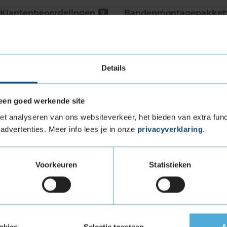
Klantenbeoordelingen
Bandenmontage­pakket
7
 en levert zeer goede remprestaties op nat
Details
ling zorgt er voor dat, zelfs wanneer de banden
esteren. De MaxTouch Construction Technology
 met de weg tijdens optrekken, remmen en het
een goed werkende site
fiel langer meegaat.
t analyseren van ons websiteverkeer, het bieden van extra func
advertenties. Meer info lees je in onze
privacyverklaring
.
 de maat 225 50 R17 kopen bij
Voorkeuren
Statistieken
aat 225 50 R17 eenvoudig online en plan ook
 jouw KwikFit vestiging.
an deze autoband:
225 50 R17
okies
Selectie toestaan
A