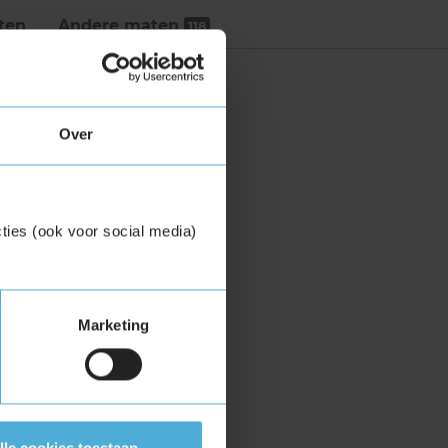
ten
Andere maten
118
Over
ties (ook voor social media)
Marketing
lle cookies toestaan