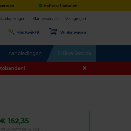
service
Achteraf betalen
estelde vragen
Klantenservice
Vestigingen
Mijn KwikFit
Winkelwagen
Aanbiedingen
E-Bike Service
tobanden!
€
162,35
Jouw voordeel:
€ 28,65