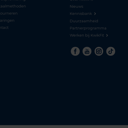
taalmethoden
Nieuws
tourneren
Kennisbank
varingen
Duurzaamheid
ntact
Partnerprogramma
Werken bij KwikFit
Facebook
Youtube
Instagra
Tikto