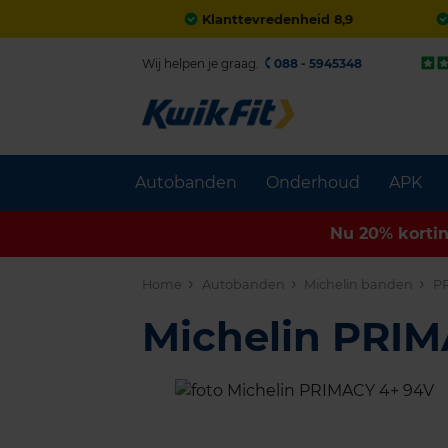
Klanttevredenheid 8,9
Wij helpen je graag.
088 - 5945348
Autobanden
Onderhoud
APK
Nu 20% korti
Home
Autobanden
Michelin banden
PR
Michelin PRI