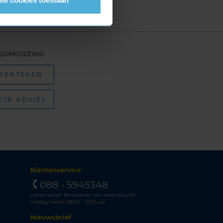
zoekopties:
 KENTEKEN
IJK ADVIES
Klantenservice
088 - 5945348
Lokaal tarief. Bereikbaar van maandag t/m
vrijdag tussen 08.00 - 17.30 uur.
Nieuwsbrief