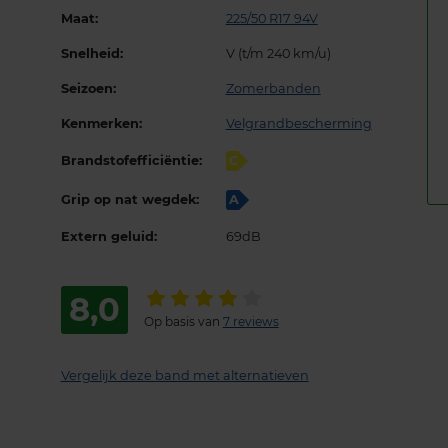
Maat:
225/50 R17 94V
Snelheid:
V (t/m 240 km/u)
Seizoen:
Zomerbanden
Kenmerken:
Velgrandbescherming
Brandstofefficiëntie:
C
Grip op nat wegdek:
A
Extern geluid:
69dB
8,0
Op basis van
7 reviews
Vergelijk deze band met alternatieven