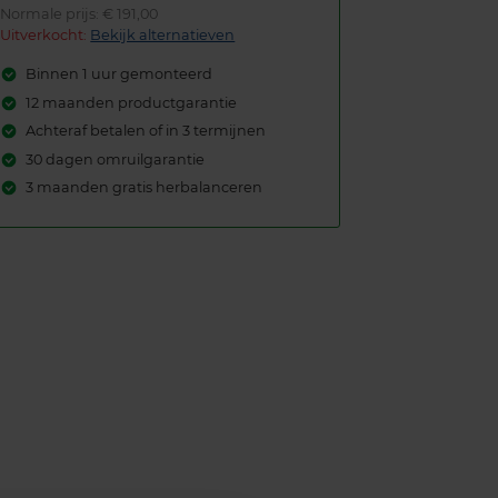
Normale prijs: € 191,00
Uitverkocht:
Bekijk alternatieven
Binnen 1 uur gemonteerd
12 maanden productgarantie
Achteraf betalen of in 3 termijnen
30 dagen omruilgarantie
3 maanden gratis herbalanceren