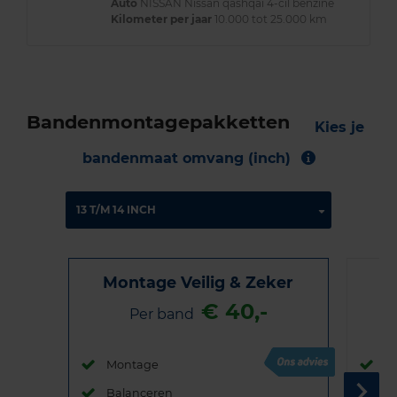
Auto
NISSAN Nissan qashqai 4-cil benzine
Kilometer per jaar
10.000 tot 25.000 km
Bandenmontagepakketten
Kies je
bandenmaat omvang (inch)
Montage Veilig & Zeker
€ 40,-
Per band
Montage
M
Balanceren
B