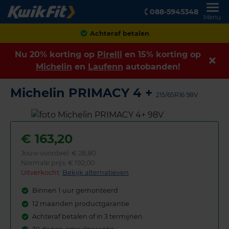
088-5945348
Menu
Achteraf betalen
Nu 20% korting op
Pirelli
en 15% korting op
Michelin
en
Laufenn
autobanden!
Michelin PRIMACY 4 +
215/65R16 98V
€
163,20
Jouw voordeel:
€ 28,80
Normale prijs: € 192,00
Uitverkocht:
Bekijk alternatieven
Binnen 1 uur gemonteerd
12 maanden productgarantie
Achteraf betalen of in 3 termijnen