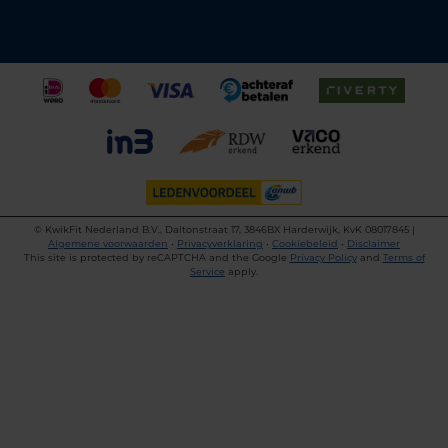
©
KwikFit Nederland B.V., Daltonstraat 17, 3846BX Harderwijk, KvK 08017845 |
Algemene voorwaarden
•
Privacyverklaring
•
Cookiebeleid
•
Disclaimer
This site is protected by reCAPTCHA and the Google
Privacy Policy
and
Terms of
Service
apply.