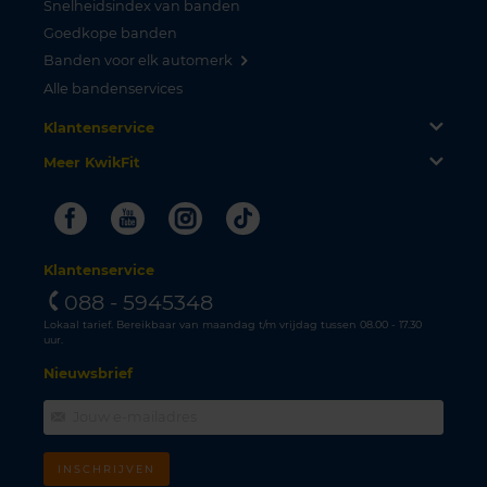
Snelheidsindex van banden
Goedkope banden
Banden voor elk automerk
Alle bandenservices
Klantenservice
Meer KwikFit
Facebook
Youtube
Instagram
Tiktok
Klantenservice
088 - 5945348
Lokaal tarief. Bereikbaar van maandag t/m vrijdag tussen 08.00 - 17.30
uur.
Nieuwsbrief
INSCHRIJVEN