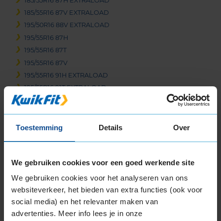
185/55R16 87H EXTRALOAD
185/55R16 87V EXTRALOAD
195/50R16 88V EXTRALOAD
195/55R16 87H
195/55R16 87T
195/55R16 87V
195/55R16 91H EXTRALOAD
195/55R16 91T EXTRALOAD
195/55R16 91V EXTRALOAD
195/65R16 92V
205/45R16 83H
Toestemming
Details
Over
205/45R16 83W
205/55R16 91H
We gebruiken cookies voor een goed werkende site
205/55R16 91V
205/55R16 91W
We gebruiken cookies voor het analyseren van ons
205/55R16 94H EXTRALOAD
websiteverkeer, het bieden van extra functies (ook voor
205/55R16 94V EXTRALOAD
social media) en het relevanter maken van
advertenties. Meer info lees je in onze
205/60R16 92H