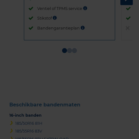
Ventiel of TPMS service
Ve
Stikstof
St
Bandengarantieplan
B
Item
1
of
3
Beschikbare bandenmaten
16-inch banden
185/50R16 81H
185/55R16 83V