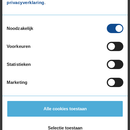
privacyverklaring
.
205/60R16 92V
205/60R16 96H EXTRALOAD
205/60R16 96W EXTRALOAD
Toestemmingsselectie
205/65R16 95V
Noodzakelijk
215/55R16 93V
215/55R16 93W
Voorkeuren
215/55R16 97W EXTRALOAD
215/60R16 95H
215/60R16 95V
Statistieken
215/60R16 99H EXTRALOAD
215/60R16 99V EXTRALOAD
Marketing
215/65R16 102V EXTRALOAD
215/70R16 100H
225/50R16 92W
225/55R16 95W
Alle cookies toestaan
225/55R16 99W EXTRALOAD
225/55R16 99Y EXTRALOAD
Selectie toestaan
225/60R16 102W EXTRALOAD