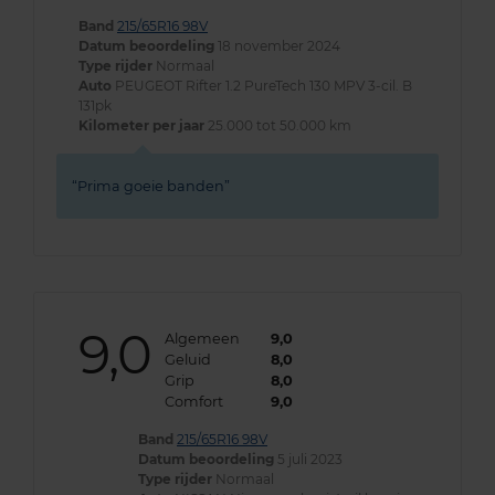
Band
215/65R16 98V
Datum beoordeling
18 november 2024
Type rijder
Normaal
Auto
PEUGEOT Rifter 1.2 PureTech 130 MPV 3-cil. B
131pk
Kilometer per jaar
25.000 tot 50.000 km
Prima goeie banden
9,0
Algemeen
9,0
Geluid
8,0
Grip
8,0
Comfort
9,0
Band
215/65R16 98V
Datum beoordeling
5 juli 2023
Type rijder
Normaal