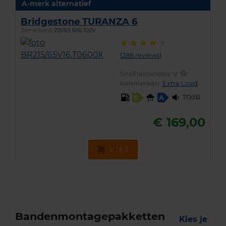
A-merk alternatief
Bridgestone TURANZA 6
Zomerband
215/65 R16 102V
(
288 reviews
)
Snelheidsindex:
V
Kenmerken:
Extra Load
70dB
B
A
€ 169,00
KIES
Bandenmontagepakketten
Kies je