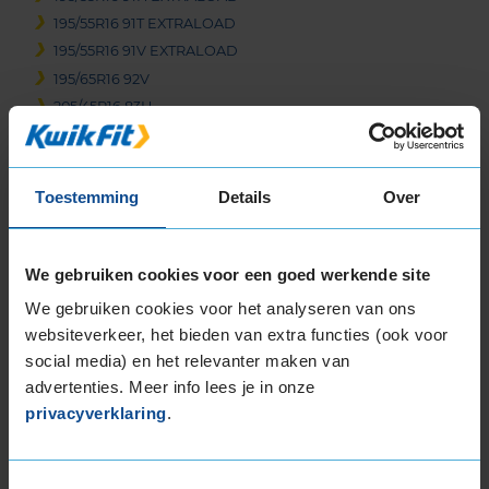
195/55R16 91T EXTRALOAD
195/55R16 91V EXTRALOAD
195/65R16 92V
205/45R16 83H
205/45R16 83W
205/55R16 91H
205/55R16 91V
Toestemming
Details
Over
205/55R16 91W
205/55R16 94H EXTRALOAD
205/55R16 94V EXTRALOAD
We gebruiken cookies voor een goed werkende site
205/60R16 92H
We gebruiken cookies voor het analyseren van ons
205/60R16 92V
websiteverkeer, het bieden van extra functies (ook voor
205/60R16 96H EXTRALOAD
social media) en het relevanter maken van
205/60R16 96W EXTRALOAD
advertenties. Meer info lees je in onze
205/65R16 95V
privacyverklaring
.
215/55R16 93V
215/55R16 93W
Toestemmingsselectie