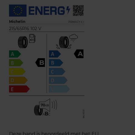
Michelin
PRIMACY 4 +
215/65R16 102 V
A
B
70
B
A
C
Deze band is beoordeeld met het EU