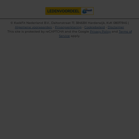
©
KwikFit Nederland B.V., Daltonstraat 17, 3846BX Harderwijk, KvK 08017845 |
Algemene voorwaarden
•
Privacyverklaring
•
Cookiebeleid
•
Disclaimer
This site is protected by reCAPTCHA and the Google
Privacy Policy
and
Terms of
Service
apply.