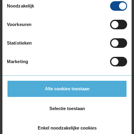
215/55R16 97W EXTRALOAD
Noodzakelijk
215/60R16 95H
215/60R16 95V
Voorkeuren
215/60R16 99H EXTRALOAD
215/60R16 99V EXTRALOAD
215/65R16 98V
Statistieken
215/70R16 100H
225/50R16 92W
Marketing
225/55R16 95W
225/55R16 99W EXTRALOAD
225/55R16 99Y EXTRALOAD
225/60R16 102W EXTRALOAD
Alle cookies toestaan
225/60R16 98V
245/70R16 111H EXTRALOAD
Selectie toestaan
17-inch banden
205/45R17 88V EXTRALOAD
205/50R17 89V
Enkel noodzakelijke cookies
205/50R17 93H EXTRALOAD