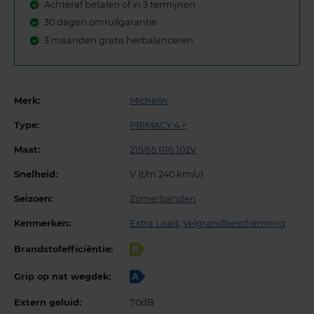
Achteraf betalen of in 3 termijnen
30 dagen omruilgarantie
3 maanden gratis herbalanceren
Merk:
Michelin
Type:
PRIMACY 4 +
Maat:
215/65 R16 102V
Snelheid:
V (t/m 240 km/u)
Seizoen:
Zomerbanden
Kenmerken:
Extra Load
,
Velgrandbescherming
Brandstofefficiëntie:
B
Grip op nat wegdek:
A
Extern geluid:
70dB