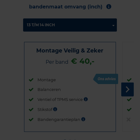
bandenmaat omvang (inch)
Montage Veilig & Zeker
€ 40,-
Per band
Montage
M
Balanceren
B
Ventiel of TPMS service
Ve
Stikstof
St
Bandengarantieplan
B