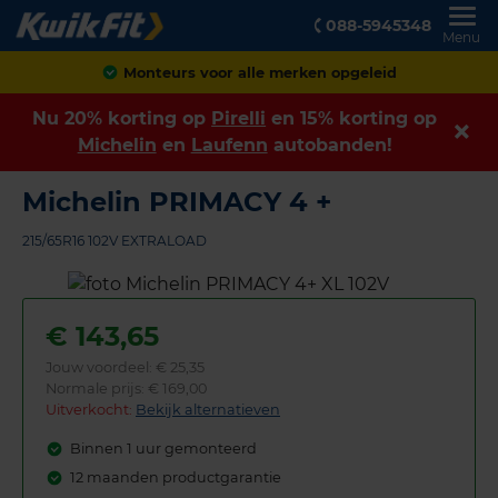
088-5945348
Menu
Monteurs voor alle merken opgeleid
Nu 20% korting op
Pirelli
en 15% korting op
Michelin
en
Laufenn
autobanden!
Michelin PRIMACY 4 +
215/65R16 102V EXTRALOAD
€
143,65
Jouw voordeel:
€ 25,35
Normale prijs: € 169,00
Uitverkocht:
Bekijk alternatieven
Binnen 1 uur gemonteerd
12 maanden productgarantie