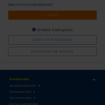
Waar vind ik mijn bandenmaat?
ZOEK
Andere zoekopties:
ZOEK OP KENTEKEN
PERSOONLIJK ADVIES
Autobanden
All-seasonbanden
Zomerbanden
Winterbanden
Extra Load banden