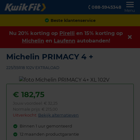
088-5945348
Menu
Achteraf betalen
Nu 20% korting op
Pirelli
en 15% korting op
Michelin
en
Laufenn
autobanden!
Michelin PRIMACY 4 +
225/55R18 102V EXTRALOAD
€
182,75
Jouw voordeel:
€ 32,25
Normale prijs: € 215,00
Uitverkocht:
Bekijk alternatieven
Binnen 1 uur gemonteerd
12 maanden productgarantie