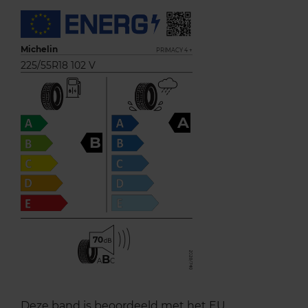
Michelin
PRIMACY 4 +
225/55R18 102 V
A
B
70
B
A
C
Deze band is beoordeeld met het EU