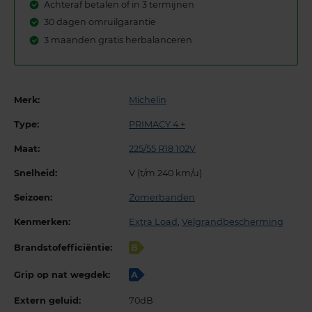
Achteraf betalen of in 3 termijnen
30 dagen omruilgarantie
3 maanden gratis herbalanceren
Merk:
Michelin
Type:
PRIMACY 4 +
Maat:
225/55 R18 102V
Snelheid:
V (t/m 240 km/u)
Seizoen:
Zomerbanden
Kenmerken:
Extra Load
,
Velgrandbescherming
Brandstofefficiëntie:
B
Grip op nat wegdek:
A
Extern geluid:
70dB