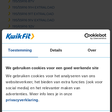
195/55R16 87V
195/55R16 91H EXTRALOAD
195/55R16 91T EXTRALOAD
195/55R16 91V EXTRALOAD
195/65R16 92V
205/45R16 83H
205/45R16 83W
205/55R16 91H
Toestemming
Details
Over
205/55R16 91V
205/55R16 91W
205/55R16 94H EXTRALOAD
We gebruiken cookies voor een goed werkende site
205/55R16 94V EXTRALOAD
We gebruiken cookies voor het analyseren van ons
205/60R16 92H
websiteverkeer, het bieden van extra functies (ook voor
205/60R16 92V
social media) en het relevanter maken van
205/60R16 96H EXTRALOAD
advertenties. Meer info lees je in onze
205/60R16 96W EXTRALOAD
privacyverklaring
.
205/65R16 95V
215/55R16 93V