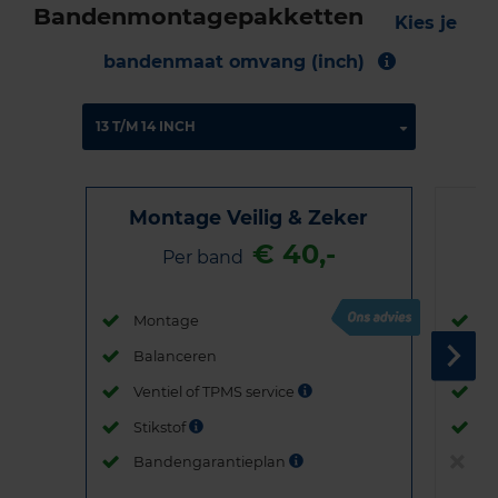
Bandenmontagepakketten
Kies je
bandenmaat omvang (inch)
Montage Veilig & Zeker
€ 40,-
Per band
Montage
M
Balanceren
B
Ventiel of TPMS service
Ve
Stikstof
St
Bandengarantieplan
B