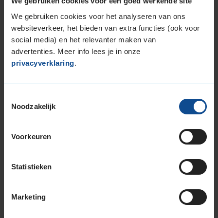
We gebruiken cookies voor een goed werkende site
195/65R16 92V
We gebruiken cookies voor het analyseren van ons
205/45R16 83H
websiteverkeer, het bieden van extra functies (ook voor
205/45R16 83W
social media) en het relevanter maken van
205/55R16 91H
advertenties. Meer info lees je in onze
205/55R16 91V
privacyverklaring
.
205/55R16 91W
205/55R16 94H EXTRALOAD
205/55R16 94V EXTRALOAD
Toestemmingsselectie
Noodzakelijk
205/60R16 92H
205/60R16 92V
205/60R16 96H EXTRALOAD
Voorkeuren
205/60R16 96W EXTRALOAD
205/65R16 95V
Statistieken
215/55R16 93V
215/55R16 93W
215/55R16 97W EXTRALOAD
Marketing
215/60R16 95H
215/60R16 95V