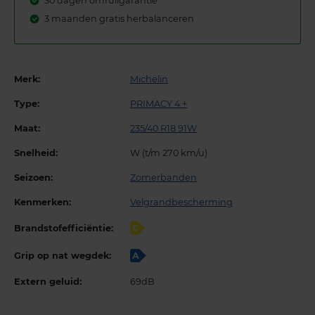
30 dagen omruilgarantie
3 maanden gratis herbalanceren
Merk:
Michelin
Type:
PRIMACY 4 +
Maat:
235/40 R18 91W
Snelheid:
W (t/m 270 km/u)
Seizoen:
Zomerbanden
Kenmerken:
Velgrandbescherming
Brandstofefficiëntie:
C
Grip op nat wegdek:
A
Extern geluid:
69dB