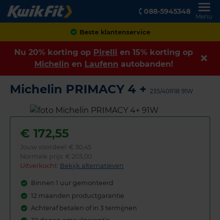
088-5945348
Menu
Achteraf betalen
Nu 20% korting op
Pirelli
en 15% korting op
Michelin
en
Laufenn
autobanden!
Michelin PRIMACY 4 +
235/40R18 91W
€
172,55
Jouw voordeel:
€ 30,45
Normale prijs: € 203,00
Uitverkocht:
Bekijk alternatieven
Binnen 1 uur gemonteerd
12 maanden productgarantie
Achteraf betalen of in 3 termijnen