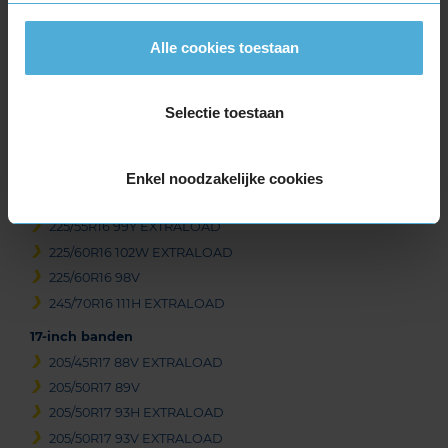
215/60R16 99H EXTRALOAD
Alle cookies toestaan
215/60R16 99V EXTRALOAD
215/65R16 102V EXTRALOAD
215/65R16 98V
Selectie toestaan
215/70R16 100H
225/50R16 92W
225/55R16 95W
Enkel noodzakelijke cookies
225/55R16 99W EXTRALOAD
225/55R16 99Y EXTRALOAD
225/60R16 102W EXTRALOAD
225/60R16 98V
245/70R16 111H EXTRALOAD
17-inch banden
205/45R17 88V EXTRALOAD
205/50R17 89V
205/50R17 93H EXTRALOAD
205/50R17 93V EXTRALOAD