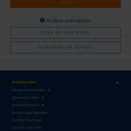
ZOEK
Andere zoekopties:
ZOEK OP KENTEKEN
PERSOONLIJK ADVIES
Autobanden
All-seasonbanden
Zomerbanden
Winterbanden
Extra Load banden
Runflat banden
Caravanbanden