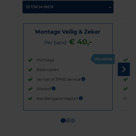
Montage Veilig & Zeker
€ 40,-
Per band
Montage
M
Balanceren
B
Ventiel of TPMS service
Ve
Stikstof
St
Bandengarantieplan
B
Item
1