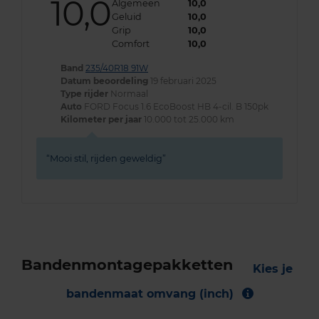
10,0
Algemeen
10,0
Geluid
10,0
Grip
10,0
Comfort
10,0
Band
235/40R18 91W
Datum beoordeling
19 februari 2025
Type rijder
Normaal
Auto
FORD Focus 1.6 EcoBoost HB 4-cil. B 150pk
Kilometer per jaar
10.000 tot 25.000 km
Mooi stil, rijden geweldig
Bandenmontagepakketten
Kies je
bandenmaat omvang (inch)