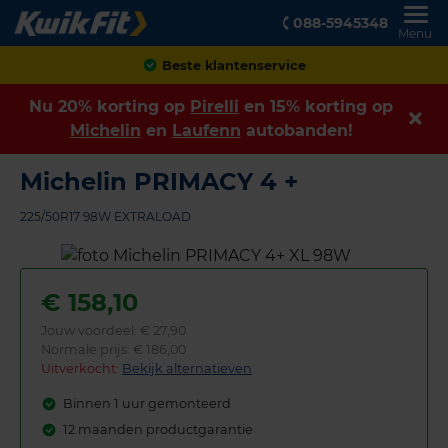
088-5945348
Menu
Achteraf betalen
Nu 20% korting op
Pirelli
en 15% korting op
Michelin
en
Laufenn
autobanden!
Michelin PRIMACY 4 +
225/50R17 98W EXTRALOAD
€
158,10
Jouw voordeel:
€ 27,90
Normale prijs: € 186,00
Uitverkocht:
Bekijk alternatieven
Binnen 1 uur gemonteerd
12 maanden productgarantie