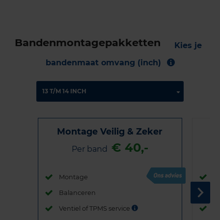
Bandenmontagepakketten
Kies je
bandenmaat omvang (inch)
Montage Veilig & Zeker
€ 40,-
Per band
Montage
M
Balanceren
B
Ventiel of TPMS service
Ve