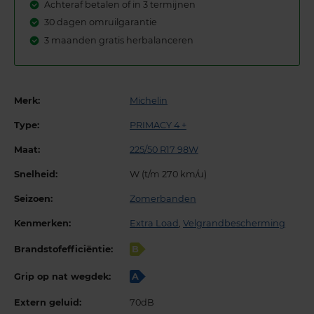
Achteraf betalen of in 3 termijnen
30 dagen omruilgarantie
3 maanden gratis herbalanceren
Merk:
Michelin
Type:
PRIMACY 4 +
Maat:
225/50 R17 98W
Snelheid:
W (t/m 270 km/u)
Seizoen:
Zomerbanden
Kenmerken:
Extra Load
,
Velgrandbescherming
Brandstofefficiëntie:
B
Grip op nat wegdek:
A
Extern geluid:
70dB