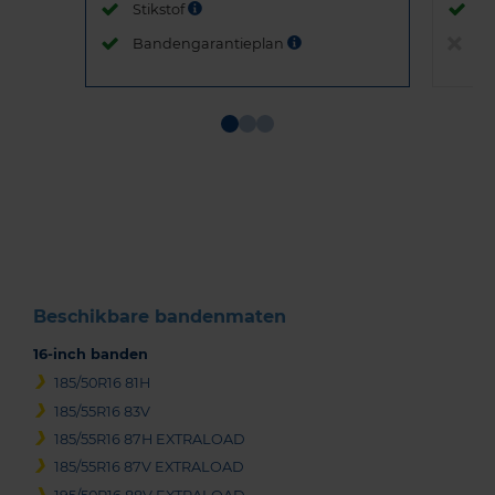
Stikstof
St
Bandengarantieplan
B
Item
1
of
3
Beschikbare bandenmaten
16-inch banden
185/50R16 81H
185/55R16 83V
185/55R16 87H EXTRALOAD
185/55R16 87V EXTRALOAD