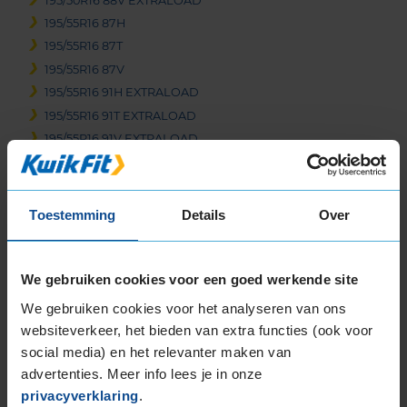
195/50R16 88V EXTRALOAD
195/55R16 87H
195/55R16 87T
195/55R16 87V
195/55R16 91H EXTRALOAD
195/55R16 91T EXTRALOAD
195/55R16 91V EXTRALOAD
195/65R16 92V
205/45R16 83H
205/45R16 83W
Toestemming
Details
Over
205/55R16 91H
205/55R16 91V
205/55R16 91W
We gebruiken cookies voor een goed werkende site
205/55R16 94H EXTRALOAD
We gebruiken cookies voor het analyseren van ons
205/55R16 94V EXTRALOAD
websiteverkeer, het bieden van extra functies (ook voor
205/60R16 92H
social media) en het relevanter maken van
205/60R16 92V
advertenties. Meer info lees je in onze
205/60R16 96H EXTRALOAD
privacyverklaring
.