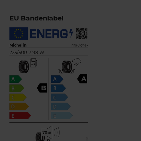
EU Bandenlabel
Michelin
PRIMACY 4 +
225/50R17 98 W
A
B
70