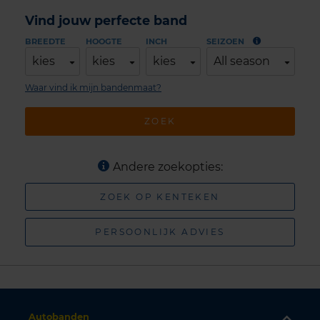
Vind jouw perfecte band
BREEDTE
HOOGTE
INCH
SEIZOEN
kies
kies
kies
All season
Waar vind ik mijn bandenmaat?
ZOEK
Andere zoekopties:
ZOEK OP KENTEKEN
PERSOONLIJK ADVIES
Autobanden