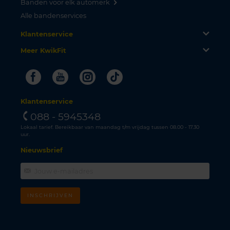
Banden voor elk automerk
Alle bandenservices
Klantenservice
Meer KwikFit
Facebook
Youtube
Instagram
Tiktok
Klantenservice
088 - 5945348
Lokaal tarief. Bereikbaar van maandag t/m vrijdag tussen 08.00 - 17.30
uur.
Nieuwsbrief
INSCHRIJVEN