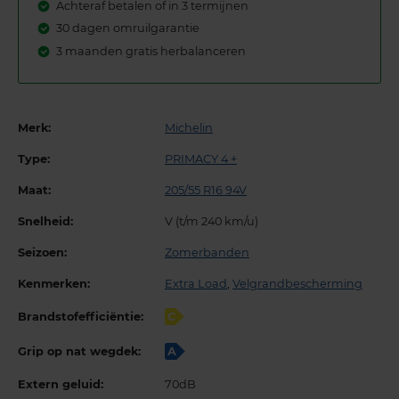
Achteraf betalen of in 3 termijnen
30 dagen omruilgarantie
3 maanden gratis herbalanceren
Merk:
Michelin
Type:
PRIMACY 4 +
Maat:
205/55 R16 94V
Snelheid:
V (t/m 240 km/u)
Seizoen:
Zomerbanden
Kenmerken:
Extra Load
,
Velgrandbescherming
Brandstofefficiëntie:
C
Grip op nat wegdek:
A
Extern geluid:
70dB