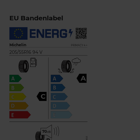
EU Bandenlabel
Michelin
PRIMACY 4 +
205/55R16 94 V
A
C
70