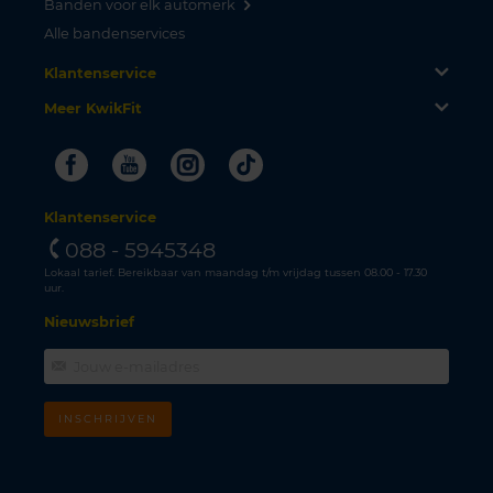
Banden voor elk automerk
Alle bandenservices
Klantenservice
Meer KwikFit
Facebook
Youtube
Instagram
Tiktok
Klantenservice
088 - 5945348
Lokaal tarief. Bereikbaar van maandag t/m vrijdag tussen 08.00 - 17.30
uur.
Nieuwsbrief
INSCHRIJVEN