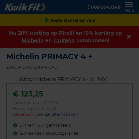
088-5945348
Menu
Achteraf betalen
Nu 20% korting op
Pirelli
en 15% korting op
Michelin
en
Laufenn
autobanden!
Michelin PRIMACY 4 +
205/55R16 94V EXTRALOAD
€
123,25
Jouw voordeel:
€ 21,75
Normale prijs: € 145,00
Uitverkocht:
Bekijk alternatieven
Binnen 1 uur gemonteerd
12 maanden productgarantie