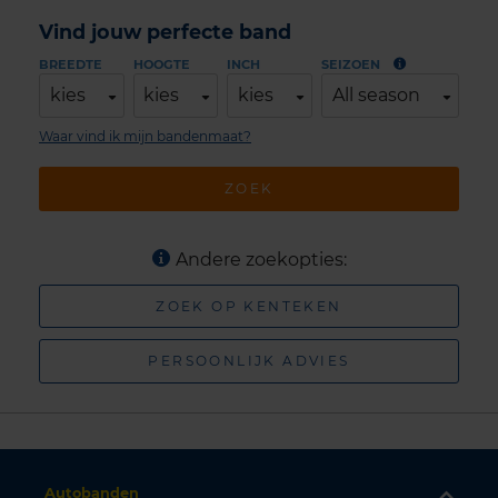
Vind jouw perfecte band
BREEDTE
HOOGTE
INCH
SEIZOEN
kies
kies
kies
All season
Waar vind ik mijn bandenmaat?
ZOEK
Andere zoekopties:
ZOEK OP KENTEKEN
PERSOONLIJK ADVIES
Autobanden