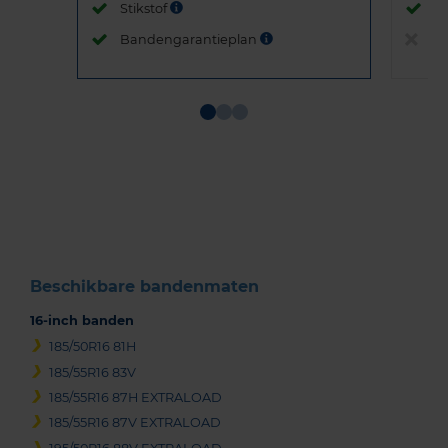
Stikstof
St
Bandengarantieplan
B
Item
1
of
3
Beschikbare bandenmaten
16-inch banden
185/50R16 81H
185/55R16 83V
185/55R16 87H EXTRALOAD
185/55R16 87V EXTRALOAD