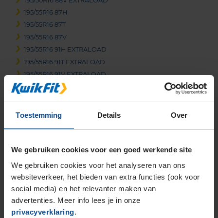
195/50R16 88V EXTRALOAD
195/55R16 87H
195/55R16 87T
195/55R16 87V
195/55R16 91H EXTRALOAD
195/55R16 91T EXTRALOAD
195/55R16 91V EXTRALOAD
195/65R16 92V
205/45R16 83H
205/45R16 83W
Toestemming
Details
Over
205/55R16 91H
205/55R16 91V
205/55R16 91W
We gebruiken cookies voor een goed werkende site
205/55R16 94H EXTRALOAD
We gebruiken cookies voor het analyseren van ons
205/60R16 92H
websiteverkeer, het bieden van extra functies (ook voor
205/60R16 92V
social media) en het relevanter maken van
205/60R16 96H EXTRALOAD
advertenties. Meer info lees je in onze
205/60R16 96W EXTRALOAD
privacyverklaring
.