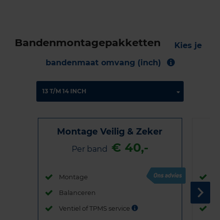
Bandenmontagepakketten
Kies je
bandenmaat omvang (inch)
Montage Veilig & Zeker
€ 40,-
Per band
Montage
M
Balanceren
B
Ventiel of TPMS service
Ve