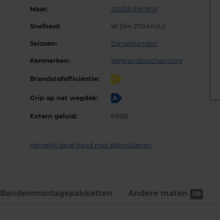
Maat:
205/55 R16 91W
Snelheid:
W (t/m 270 km/u)
Seizoen:
Zomerbanden
Kenmerken:
Velgrandbescherming
Brandstofefficiëntie:
C
Grip op nat wegdek:
A
Extern geluid:
69dB
Vergelijk deze band met alternatieven
Bandenmontage­pakketten
Andere maten
118