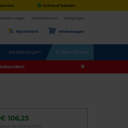
service
Achteraf betalen
estelde vragen
Klantenservice
Vestigingen
Mijn KwikFit
Winkelwagen
Aanbiedingen
E-Bike Service
tobanden!
€
106,25
Jouw voordeel:
€ 18,75