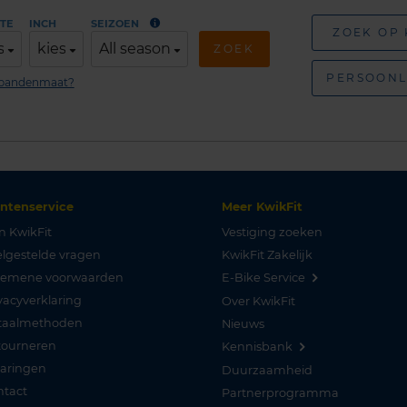
TE
INCH
SEIZOEN
ZOEK OP
s
kies
All season
ZOEK
PERSOONL
n bandenmaat?
antenservice
Meer KwikFit
n KwikFit
Vestiging zoeken
lgestelde vragen
KwikFit Zakelijk
gemene voorwaarden
E-Bike Service
vacyverklaring
Over KwikFit
taalmethoden
Nieuws
tourneren
Kennisbank
varingen
Duurzaamheid
ntact
Partnerprogramma