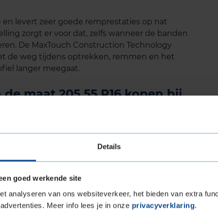
 en levert zeer goede remprestaties op nat
ling zorgt er voor dat, zelfs wanneer de banden
esteren. De MaxTouch Construction Technology
 met de weg tijdens optrekken, remmen en het
fiel langer meegaat.
 de maat 205 55 R16 kopen bij
aat 205 55 R16 eenvoudig online en plan ook
 jouw KwikFit vestiging.
Details
an deze autoband:
205 55 R16
een goed werkende site
t analyseren van ons websiteverkeer, het bieden van extra func
and
advertenties. Meer info lees je in onze
privacyverklaring
.