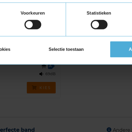
Voorkeuren
Statistieken
€ 126,00
okies
Selectie toestaan
A
B
A
69dB
KIES
erfecte band
Andere 