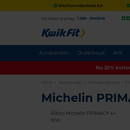
Klanttevredenheid 8,9
Wij helpen je graag.
088 - 5945348
Autobanden
Onderhoud
APK
Nu 20% korti
Home
Autobanden
Michelin banden
PR
Michelin PRI