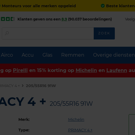
Monteurs voor alle merken opgeleid
Beste klanten
Klanten geven ons een
8,9
(90.037 beoordelingen)
Veelg
ZOEK
Airco
Accu
Glas
Remmen
Overige diensten
ng op
Pirelli
en 15% korting op
Michelin
en
Laufenn
au
IMACY 4 +
205/55R16 91W
MACY 4 +
205/55R16 91W
Merk:
Michelin
Type:
PRIMACY 4 +