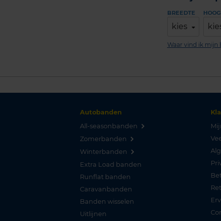
BREEDTE
HOOG
kies
kie
Waar vind ik mij
Autobanden
Kl
All-seasonbanden
Mij
Vee
Zomerbanden
Al
Winterbanden
Pri
Extra Load banden
Be
Runflat banden
Re
Caravanbanden
Er
Banden wisselen
Co
Uitlijnen