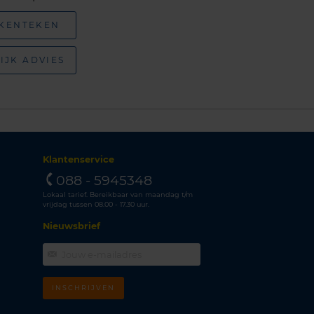
 KENTEKEN
IJK ADVIES
Klantenservice
088 - 5945348
Lokaal tarief. Bereikbaar van maandag t/m
vrijdag tussen 08.00 - 17.30 uur.
Nieuwsbrief
INSCHRIJVEN