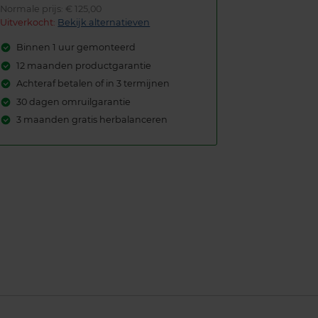
Normale prijs: € 125,00
Uitverkocht:
Bekijk alternatieven
Binnen 1 uur gemonteerd
12 maanden productgarantie
Achteraf betalen of in 3 termijnen
30 dagen omruilgarantie
3 maanden gratis herbalanceren