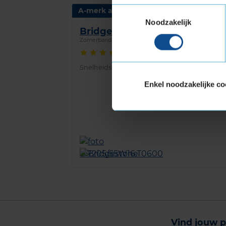
Toestemmingsselectie
A-merk alternatief
Noodzakelijk
Bridgestone TURANZA 6
Zomerband
205/55 R16 91W
(
288 reviews
)
Snelheidsindex:
W
Enkel noodzakelijke co
Vind jouw p