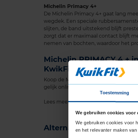
Michelin Primacy 4+
De Michelin Primacy 4+ gaat lang mee
wegdek. Een speciale rubbersamenstel
slijten, de band uitstekend blijft pr
zorgt dat er maximaal contact blijft
nemen van bochten, waardoor het pro
Michelin PRIMACY 4 + in
KwikFit
Koop de Michelin PRIMACY 4 + in de m
gelijk online je montageafspraak in bij
Toestemming
Lees meer informatie over de maat v
We gebruiken cookies voor 
We gebruiken cookies voor he
Alternatief voor deze b
en het relevanter maken van 