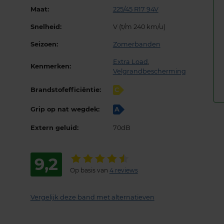
Maat:
225/45 R17 94V
Snelheid:
V (t/m 240 km/u)
Seizoen:
Zomerbanden
Extra Load
,
Kenmerken:
Velgrandbescherming
Brandstofefficiëntie:
C
Grip op nat wegdek:
A
Extern geluid:
70dB
9,2
Op basis van
4 reviews
Vergelijk deze band met alternatieven