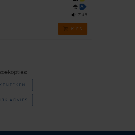
A
71dB
KIES
zoekopties:
 KENTEKEN
IJK ADVIES