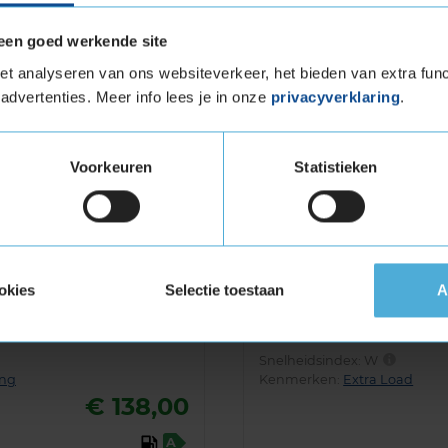
oad in de maat 225 45 R17 eenvoudig online en
een goed werkende site
ak in bij jouw KwikFit vestiging.
t analyseren van ons websiteverkeer, het bieden van extra func
advertenties. Meer info lees je in onze
privacyverklaring
.
an deze autoband:
225 45 R17
Voorkeuren
Statistieken
e band
Budget alternatief
Arrowspeed AS-S01
okies
Selectie toestaan
A
Zomerband
225/45 R17 94W
(
169 reviews
)
Snelheidsindex:
W
ing
Kenmerken:
Extra Load
€ 138,00
A