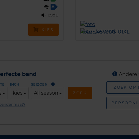
A
69dB
KIES
erfecte band
Andere 
TE
INCH
SEIZOEN
ZOEK OP
s
kies
All season
ZOEK
PERSOONL
n bandenmaat?