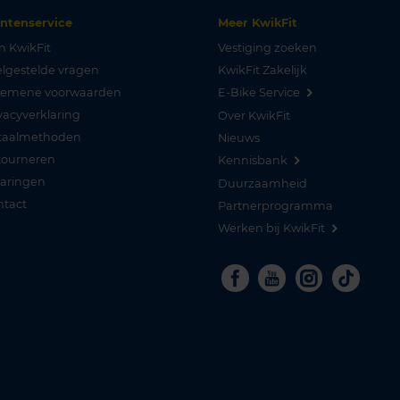
antenservice
Meer KwikFit
n KwikFit
Vestiging zoeken
lgestelde vragen
KwikFit Zakelijk
gemene voorwaarden
E-Bike Service
vacyverklaring
Over KwikFit
taalmethoden
Nieuws
tourneren
Kennisbank
varingen
Duurzaamheid
ntact
Partnerprogramma
Werken bij KwikFit
Facebook
Youtube
Instagra
Tikto