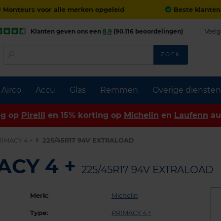
Monteurs voor alle merken opgeleid
Beste klanten
Klanten geven ons een
8,9
(90.116 beoordelingen)
Veelg
ZOEK
Airco
Accu
Glas
Remmen
Overige diensten
ng op
Pirelli
en 15% korting op
Michelin
en
Laufenn
au
IMACY 4 +
225/45R17 94V EXTRALOAD
MACY 4 +
225/45R17 94V EXTRALOAD
Merk:
Michelin
Type:
PRIMACY 4 +