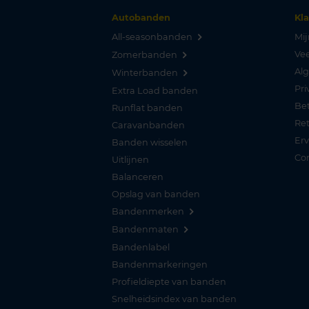
Autobanden
Kl
All-seasonbanden
Mij
Vee
Zomerbanden
Al
Winterbanden
Pri
Extra Load banden
Be
Runflat banden
Re
Caravanbanden
Er
Banden wisselen
Co
Uitlijnen
Balanceren
Opslag van banden
Bandenmerken
Bandenmaten
Bandenlabel
Bandenmarkeringen
Profieldiepte van banden
Snelheidsindex van banden