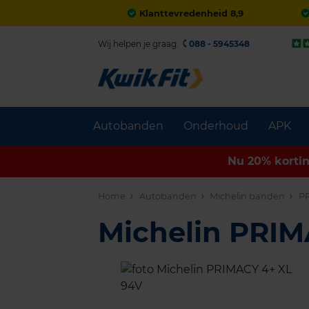
Klanttevredenheid 8,9
Wij helpen je graag.
088 - 5945348
Autobanden
Onderhoud
APK
Nu 20% korti
Home
Autobanden
Michelin banden
PR
Michelin PRI