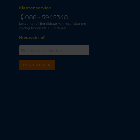
Klantenservice
088 - 5945348
Lokaal tarief. Bereikbaar van maandag t/m
vrijdag tussen 08.00 - 17.30 uur.
Nieuwsbrief
INSCHRIJVEN
m
k