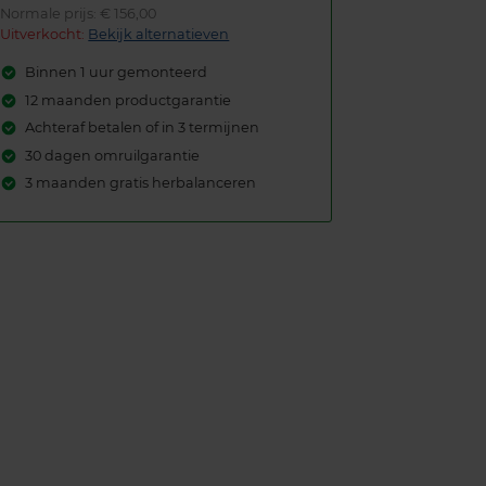
Normale prijs: € 156,00
Uitverkocht:
Bekijk alternatieven
Binnen 1 uur gemonteerd
12 maanden productgarantie
Achteraf betalen of in 3 termijnen
30 dagen omruilgarantie
3 maanden gratis herbalanceren