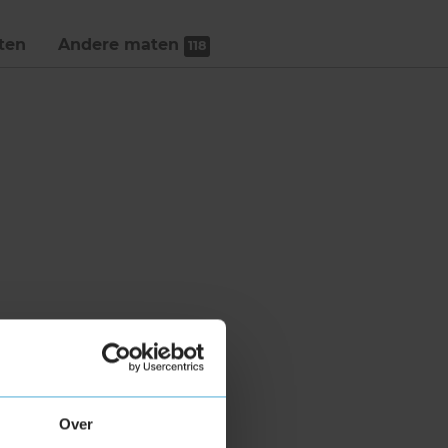
ten
Andere maten
118
Over