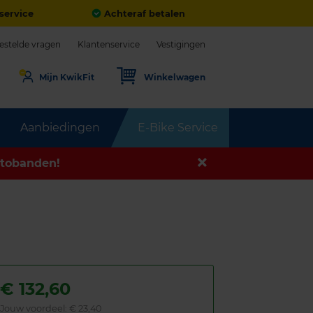
service
Achteraf betalen
estelde vragen
Klantenservice
Vestigingen
Mijn KwikFit
Winkelwagen
Aanbiedingen
E-Bike Service
tobanden!
€
132,60
Jouw voordeel:
€ 23,40