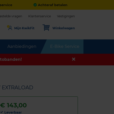
service
Achteraf betalen
estelde vragen
Klantenservice
Vestigingen
Mijn KwikFit
Winkelwagen
Aanbiedingen
E-Bike Service
tobanden!
W EXTRALOAD
€
143,00
Leverbaar