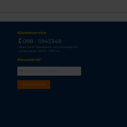
Klantenservice
088 - 5945348
Lokaal tarief. Bereikbaar van maandag t/m
vrijdag tussen 08.00 - 17.30 uur.
Nieuwsbrief
INSCHRIJVEN
m
k