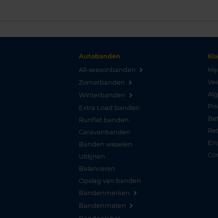
Autobanden
Kl
All-seasonbanden
Mij
Vee
Zomerbanden
Al
Winterbanden
Pri
Extra Load banden
Be
Runflat banden
Re
Caravanbanden
Er
Banden wisselen
Co
Uitlijnen
Balanceren
Opslag van banden
Bandenmerken
Bandenmaten