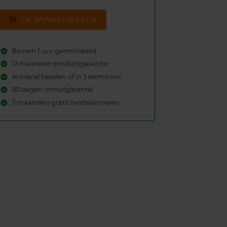
IN WINKELWAGEN
Binnen 1 uur gemonteerd
12 maanden productgarantie
Achteraf betalen of in 3 termijnen
30 dagen omruilgarantie
3 maanden gratis herbalanceren