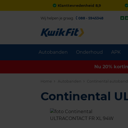
Klanttevredenheid 8,9
Wij helpen je graag.
088 - 5945348
Autobanden
Onderhoud
APK
Nu 20% korti
Home
Autobanden
Continental autoban
Continental 