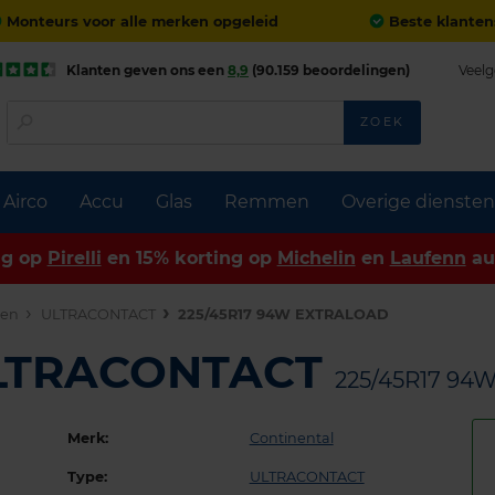
Monteurs voor alle merken opgeleid
Beste klanten
Klanten geven ons een
8,9
(90.159 beoordelingen)
Veelg
ZOEK
Airco
Accu
Glas
Remmen
Overige diensten
ng op
Pirelli
en 15% korting op
Michelin
en
Laufenn
au
den
ULTRACONTACT
225/45R17 94W EXTRALOAD
ULTRACONTACT
225/45R17 94
Merk:
Continental
Type:
ULTRACONTACT