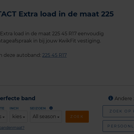
CT Extra load in de maat 225
tra load in de maat 225 45 R17 eenvoudig
tageafspraak in bij jouw KwikFit vestiging.
an deze autoband:
225 45 R17
erfecte band
Andere 
TE
INCH
SEIZOEN
ZOEK OP
s
kies
All season
ZOEK
PERSOONL
n bandenmaat?