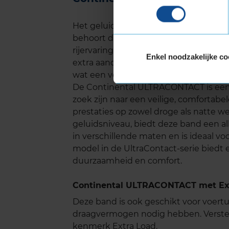
Het geluidsniveau van de Continental
behoort deze band tot de stillere banden
rijervaring, wat met name op lange ri
Enkel noodzakelijke co
extra aandacht besteed aan het minim
wat een verschil kan maken in je dageli
De Continental ULTRACONTACT is een 
zoek zijn naar een veilige, comforta
prestaties op zowel droge als natte w
geluidsniveau, biedt deze band een al
in verschillende maten en is ideaal v
model in de UltraContact-serie biedt 
duurzaamheid en comfort.
Continental ULTRACONTACT met Ext
Deze band is ook geschikt voor voer
draagvermogen nodig hebben. Verste
kenmerk Extra Load.