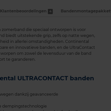
Klantenbeoordelingen
Bandenmontage­pakket
4
zomerband die speciaal ontworpen is voor
nd biedt uitstekende grip, zelfs op natte wegen,
gheid in allerlei omstandigheden. Continental
wbare en innovatieve banden, en de UltraContact
ontworpen om zowel de levensduur van de band
ort te garanderen.
tinental ULTRACONTACT banden
e wegen dankzij geavanceerde
ale dempingstechnologie