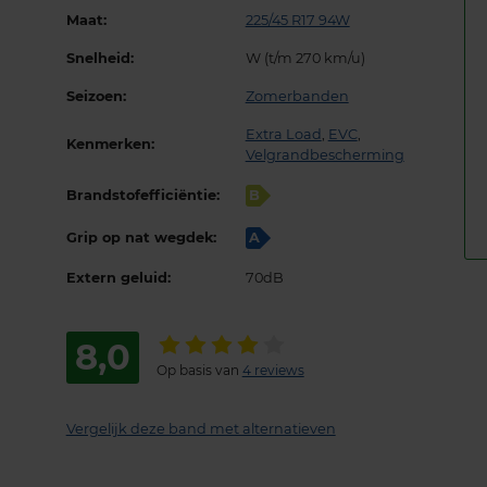
Maat:
225/45 R17 94W
Snelheid:
W (t/m 270 km/u)
Seizoen:
Zomerbanden
Extra Load
,
EVC
,
Kenmerken:
Velgrandbescherming
Brandstofefficiëntie:
B
Grip op nat wegdek:
A
Extern geluid:
70dB
8,0
Op basis van
4 reviews
Vergelijk deze band met alternatieven