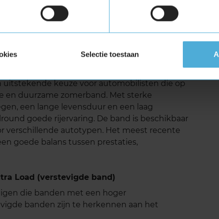
 ULTRACONTACT is relatief laag. Deze band
 in zijn klasse. Dit draagt bij aan een stillere
tten het comfort verhoogt. Continental heeft
okies
Selectie toestaan
A
aliseren van resonantiegeluiden in de band,
jkse rijervaring.
uitstekende keuze voor automobilisten die op
bele en duurzame zomerband. Met sterke
egen, een lange levensduur en een laag
lround goede rijervaring. De band is beschikbaar
oor verschillende autotypen. Het meest recente
een goede balans tussen prestaties,
ra Load (verstevigde band)
tuigen die banden met een hoger
vigde banden zijn te herkennen aan het