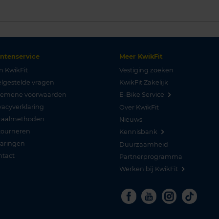
antenservice
Meer KwikFit
n KwikFit
Vestiging zoeken
lgestelde vragen
KwikFit Zakelijk
gemene voorwaarden
E-Bike Service
vacyverklaring
Over KwikFit
taalmethoden
Nieuws
tourneren
Kennisbank
varingen
Duurzaamheid
ntact
Partnerprogramma
Werken bij KwikFit
Facebook
Youtube
Instagra
Tikto