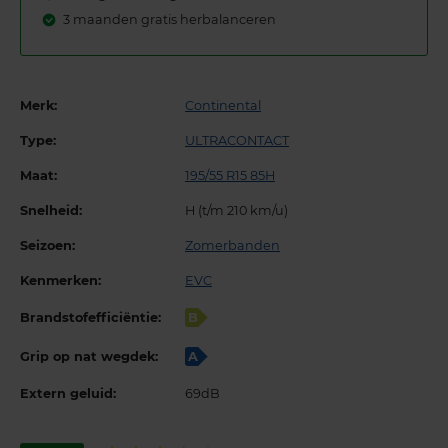
3 maanden gratis herbalanceren
Merk:
Continental
Type:
ULTRACONTACT
Maat:
195/55 R15 85H
Snelheid:
H (t/m 210 km/u)
Seizoen:
Zomerbanden
Kenmerken:
EVC
Brandstofefficiëntie:
B
Grip op nat wegdek:
A
Extern geluid:
69dB