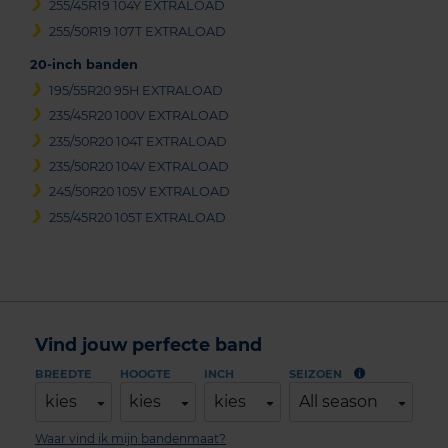
255/45R19 104Y EXTRALOAD
255/50R19 107T EXTRALOAD
20-inch banden
195/55R20 95H EXTRALOAD
235/45R20 100V EXTRALOAD
235/50R20 104T EXTRALOAD
235/50R20 104V EXTRALOAD
245/50R20 105V EXTRALOAD
255/45R20 105T EXTRALOAD
Vind jouw perfecte band
BREEDTE
HOOGTE
INCH
SEIZOEN
kies
kies
kies
All season
Waar vind ik mijn bandenmaat?