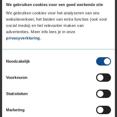
165/60R14 75T
We gebruiken cookies voor een goed werkende site
165/65R14 79T
We gebruiken cookies voor het analyseren van ons
165/70R14 81T
websiteverkeer, het bieden van extra functies (ook voor
175/65R14 82T
social media) en het relevanter maken van
175/70R14 84T
advertenties. Meer info lees je in onze
175/80R14 88T
privacyverklaring
.
185/60R14 82H
185/65R14 86T
Toestemmingsselectie
185/70R14 88T
Noodzakelijk
15-inch banden
165/60R15 77H
Voorkeuren
165/65R15 81H
165/65R15 81T
175/55R15 77T
Statistieken
175/60R15 81H
175/65R15 84H
Marketing
175/65R15 84T