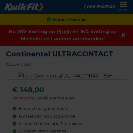
088-5945348
Menu
Achteraf betalen
Nu 20% korting op
Pirelli
en 15% korting op
Michelin
en
Laufenn
autobanden!
Continental ULTRACONTACT
195/55R15 85H
€
148,00
Uitverkocht:
Bekijk alternatieven
Binnen 1 uur gemonteerd
12 maanden productgarantie
Achteraf betalen of in 3 termijnen
30 dagen omruilgarantie