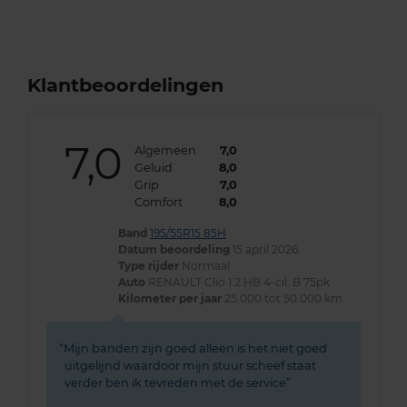
Klantbeoordelingen
7,0
Algemeen
7,0
Geluid
8,0
Grip
7,0
Comfort
8,0
Band
195/55R15 85H
Datum beoordeling
15 april 2026
Type rijder
Normaal
Auto
RENAULT Clio 1.2 HB 4-cil. B 75pk
Kilometer per jaar
25.000 tot 50.000 km
Mijn banden zijn goed alleen is het niet goed
uitgelijnd waardoor mijn stuur scheef staat
verder ben ik tevreden met de service