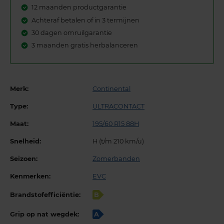
12 maanden productgarantie
Achteraf betalen of in 3 termijnen
30 dagen omruilgarantie
3 maanden gratis herbalanceren
Merk:
Continental
Type:
ULTRACONTACT
Maat:
195/60 R15 88H
Snelheid:
H (t/m 210 km/u)
Seizoen:
Zomerbanden
Kenmerken:
EVC
Brandstofefficiëntie:
B
Grip op nat wegdek:
A