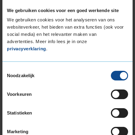
165/60R14 75H
We gebruiken cookies voor een goed werkende site
165/60R14 75T
We gebruiken cookies voor het analyseren van ons
165/65R14 79T
websiteverkeer, het bieden van extra functies (ook voor
165/70R14 81T
social media) en het relevanter maken van
175/65R14 82T
advertenties. Meer info lees je in onze
175/70R14 84T
privacyverklaring
.
175/80R14 88T
185/60R14 82H
185/65R14 86T
Toestemmingsselectie
185/70R14 88T
Noodzakelijk
15-inch banden
165/60R15 77H
Voorkeuren
165/65R15 81H
165/65R15 81T
Statistieken
175/55R15 77T
175/60R15 81H
175/65R15 84H
Marketing