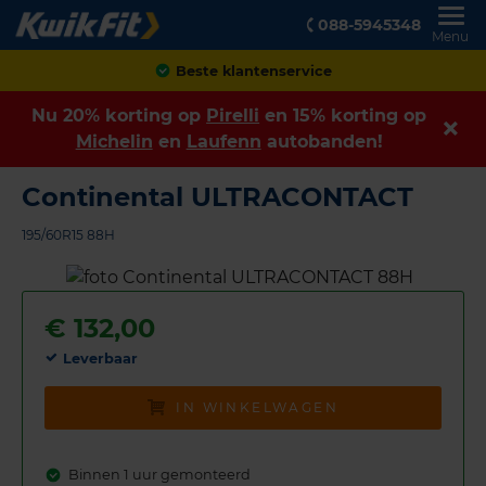
088-5945348
Menu
Achteraf betalen
Nu 20% korting op
Pirelli
en 15% korting op
Michelin
en
Laufenn
autobanden!
Continental ULTRACONTACT
195/60R15 88H
€
132,00
Leverbaar
IN WINKELWAGEN
Binnen 1 uur gemonteerd