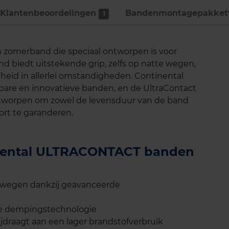
Klantenbeoordelingen
Bandenmontage­pakket
1
zomerband die speciaal ontworpen is voor
nd biedt uitstekende grip, zelfs op natte wegen,
gheid in allerlei omstandigheden. Continental
wbare en innovatieve banden, en de UltraContact
ontworpen om zowel de levensduur van de band
ort te garanderen.
tinental ULTRACONTACT banden
e wegen dankzij geavanceerde
ale dempingstechnologie
jdraagt aan een lager brandstofverbruik