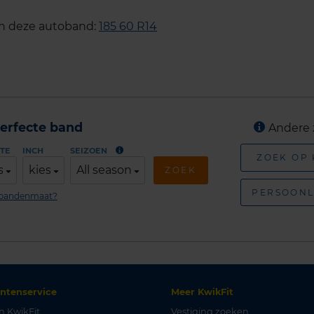
an deze autoband:
185 60 R14
erfecte band
Andere 
TE
INCH
SEIZOEN
ZOEK OP
s
kies
All season
ZOEK
PERSOONL
n bandenmaat?
antenservice
Meer KwikFit
n KwikFit
Vestiging zoeken