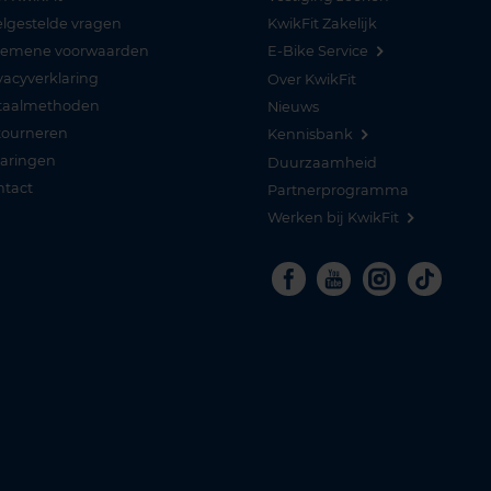
lgestelde vragen
KwikFit Zakelijk
gemene voorwaarden
E-Bike Service
vacyverklaring
Over KwikFit
taalmethoden
Nieuws
tourneren
Kennisbank
varingen
Duurzaamheid
ntact
Partnerprogramma
Werken bij KwikFit
Facebook
Youtube
Instagra
Tikto