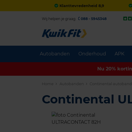
Klanttevredenheid 8,9
Wij helpen je graag.
088 - 5945348
Autobanden
Onderhoud
APK
Nu 20% korti
Home
Autobanden
Continental autoban
Continental 