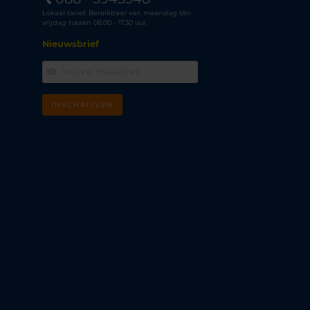
Lokaal tarief. Bereikbaar van maandag t/m
vrijdag tussen 08.00 - 17.30 uur.
Nieuwsbrief
INSCHRIJVEN
m
k