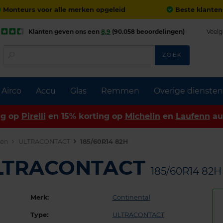
Monteurs voor alle merken opgeleid
Beste klanten
Klanten geven ons een
8,9
(90.058 beoordelingen)
Veelg
ZOEK
Airco
Accu
Glas
Remmen
Overige diensten
ng op
Pirelli
en 15% korting op
Michelin
en
Laufenn
au
den
ULTRACONTACT
185/60R14 82H
ULTRACONTACT
185/60R14 82H
Merk:
Continental
Type:
ULTRACONTACT