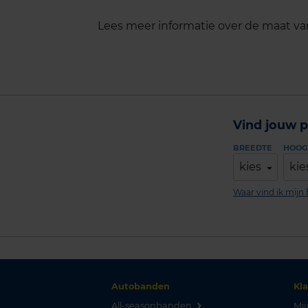
Lees meer informatie over de maat v
Vind jouw p
BREEDTE
HOOG
kies
kie
Waar vind ik mij
Autobanden
Kl
All-seasonbanden
Mij