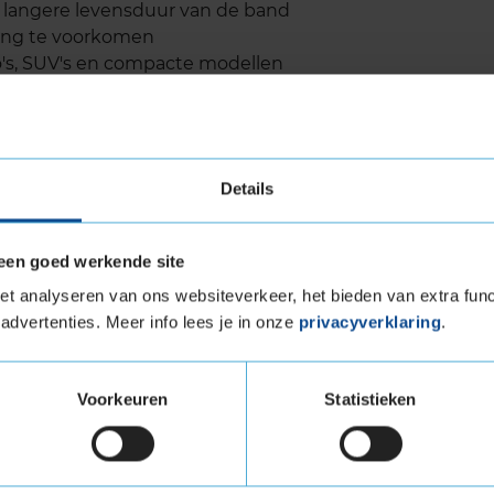
n langere levensduur van de band
ing te voorkomen
's, SUV's en compacte modellen
r een brede compatibiliteit
Details
levensduur
worpen met een focus op duurzaamheid.
een goed werkende site
bersamenstelling en een geoptimaliseerd profiel
t analyseren van ons websiteverkeer, het bieden van extra func
ur in vergelijking met veel andere
advertenties. Meer info lees je in onze
privacyverklaring
.
 van de ANWB bevestigen dat de ULTRACONTACT
eid. Dit betekent dat je langer kunt rijden
 wat niet alleen kostenbesparend is, maar ook
Voorkeuren
Statistieken
geluid