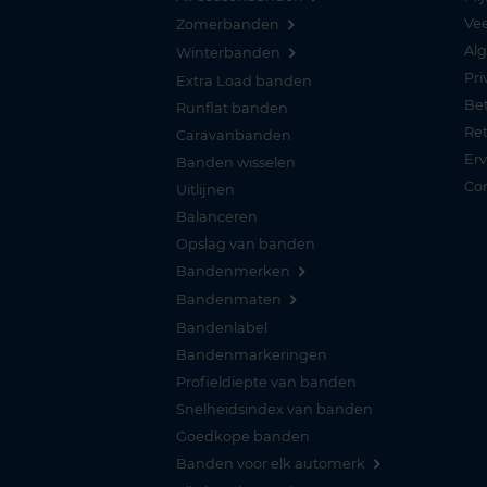
Vee
Zomerbanden
Al
Winterbanden
Pri
Extra Load banden
Be
Runflat banden
Re
Caravanbanden
Er
Banden wisselen
Co
Uitlijnen
Balanceren
Opslag van banden
Bandenmerken
Bandenmaten
Bandenlabel
Bandenmarkeringen
Profieldiepte van banden
Snelheidsindex van banden
Goedkope banden
Banden voor elk automerk