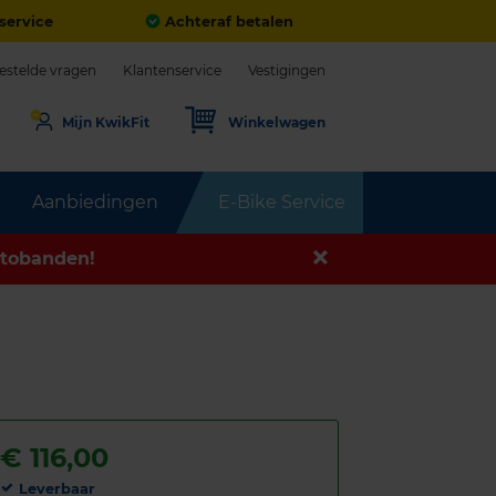
service
Achteraf betalen
estelde vragen
Klantenservice
Vestigingen
Mijn KwikFit
Winkelwagen
Aanbiedingen
E-Bike Service
tobanden!
€
116,00
Leverbaar