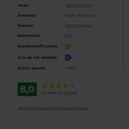
Maat:
185/60 R14 82H
Snelheid:
H (t/m 210 km/u)
Seizoen:
Zomerbanden
Kenmerken:
EVC
Brandstofefficiëntie:
B
Grip op nat wegdek:
A
Extern geluid:
70dB
8,0
Op basis van
1 review
Vergelijk deze band met alternatieven