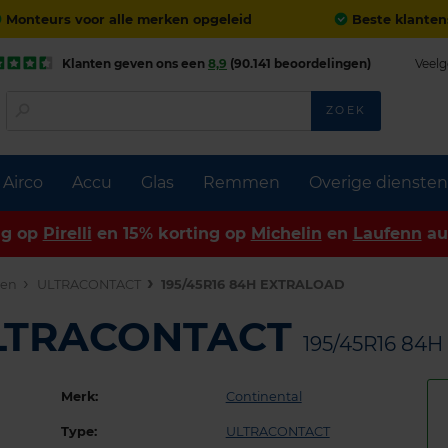
Monteurs voor alle merken opgeleid
Beste klanten
Klanten geven ons een
8,9
(90.141 beoordelingen)
Veelg
ZOEK
Airco
Accu
Glas
Remmen
Overige diensten
ng op
Pirelli
en 15% korting op
Michelin
en
Laufenn
au
den
ULTRACONTACT
195/45R16 84H EXTRALOAD
ULTRACONTACT
195/45R16 84
Merk:
Continental
Type:
ULTRACONTACT