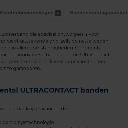
Klantenbeoordelingen
Bandenmontage­pakket
4
zomerband die speciaal ontworpen is voor
nd biedt uitstekende grip, zelfs op natte wegen,
gheid in allerlei omstandigheden. Continental
wbare en innovatieve banden, en de UltraContact
ontworpen om zowel de levensduur van de band
ort te garanderen.
tinental ULTRACONTACT banden
e wegen dankzij geavanceerde
ale dempingstechnologie