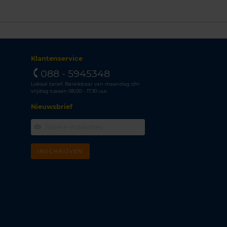
Klantenservice
088 - 5945348
Lokaal tarief. Bereikbaar van maandag t/m
vrijdag tussen 08.00 - 17.30 uur.
Nieuwsbrief
INSCHRIJVEN
m
k