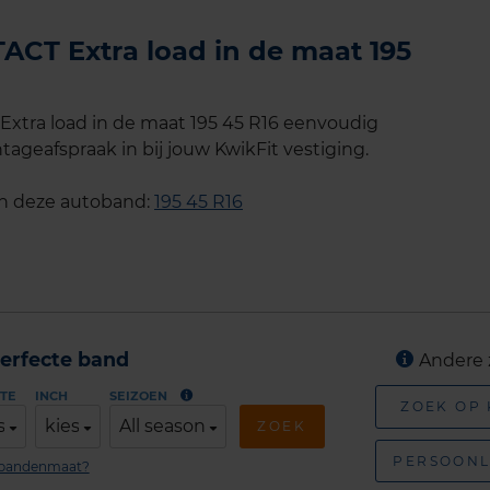
CT Extra load in de maat 195
tra load in de maat 195 45 R16 eenvoudig
tageafspraak in bij jouw KwikFit vestiging.
an deze autoband:
195 45 R16
erfecte band
Andere 
TE
INCH
SEIZOEN
ZOEK OP
s
kies
All season
ZOEK
PERSOONL
n bandenmaat?