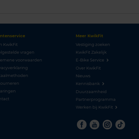
antenservice
Meer KwikFit
n KwikFit
Vestiging zoeken
lgestelde vragen
KwikFit Zakelijk
gemene voorwaarden
E-Bike Service
vacyverklaring
Over KwikFit
taalmethoden
Nieuws
tourneren
Kennisbank
varingen
Duurzaamheid
ntact
Partnerprogramma
Werken bij KwikFit
Facebook
Youtube
Instagra
Tikto