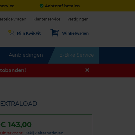
service
Achteraf betalen
estelde vragen
Klantenservice
Vestigingen
Mijn KwikFit
Winkelwagen
Aanbiedingen
E-Bike Service
tobanden!
H EXTRALOAD
€
143,00
Uitverkocht:
Bekijk alternatieven