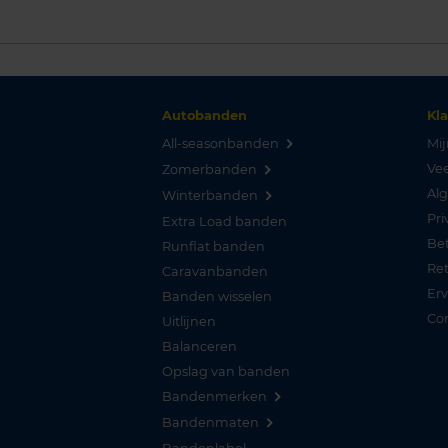
Autobanden
Kl
All-seasonbanden
Mij
Vee
Zomerbanden
Al
Winterbanden
Pri
Extra Load banden
Be
Runflat banden
Re
Caravanbanden
Er
Banden wisselen
Co
Uitlijnen
Balanceren
Opslag van banden
Bandenmerken
Bandenmaten