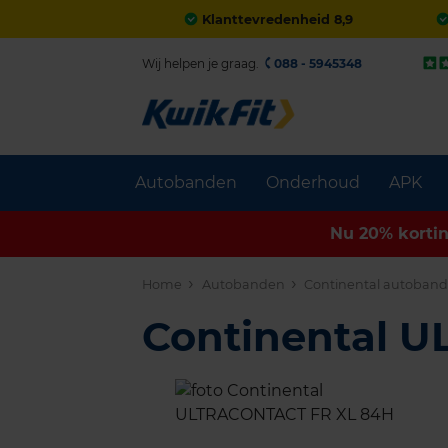
Klanttevredenheid 8,9
Wij helpen je graag.
088 - 5945348
Autobanden
Onderhoud
APK
Nu 20% korti
Home
Autobanden
Continental autoban
Continental 