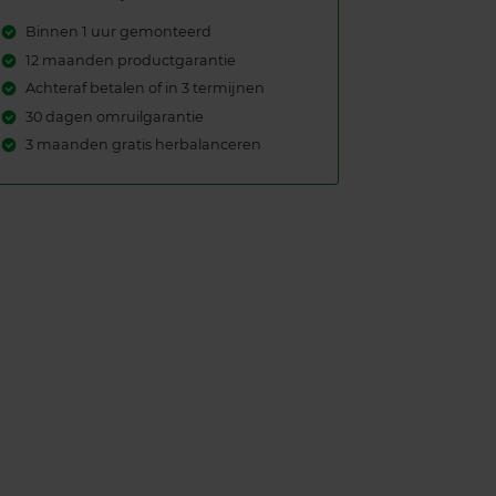
Binnen 1 uur gemonteerd
12 maanden productgarantie
Achteraf betalen of in 3 termijnen
30 dagen omruilgarantie
3 maanden gratis herbalanceren