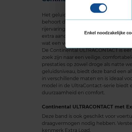
Het geluidsniveau van de Continental
behoort deze band tot de stillere banden
rijervaring, wat met name op lange ri
Enkel noodzakelijke co
extra aandacht besteed aan het minim
wat een verschil kan maken in je dageli
De Continental ULTRACONTACT is een 
zoek zijn naar een veilige, comforta
prestaties op zowel droge als natte w
geluidsniveau, biedt deze band een al
in verschillende maten en is ideaal v
model in de UltraContact-serie biedt 
duurzaamheid en comfort.
Continental ULTRACONTACT met Ext
Deze band is ook geschikt voor voer
draagvermogen nodig hebben. Verste
kenmerk Extra Load.