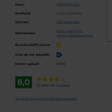
Maat:
195/45 R16 84H
Snelheid:
H (t/m 210 km/u)
Seizoen:
Zomerbanden
Extra Load
,
EVC
,
Kenmerken:
Velgrandbescherming
Brandstofefficiëntie:
C
Grip op nat wegdek:
A
Extern geluid:
69dB
8,0
Op basis van
4 reviews
Vergelijk deze band met alternatieven