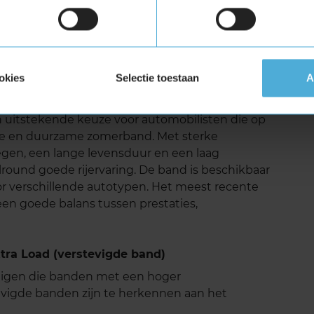
 ULTRACONTACT is relatief laag. Deze band
 in zijn klasse. Dit draagt bij aan een stillere
tten het comfort verhoogt. Continental heeft
okies
Selectie toestaan
A
aliseren van resonantiegeluiden in de band,
jkse rijervaring.
uitstekende keuze voor automobilisten die op
bele en duurzame zomerband. Met sterke
egen, een lange levensduur en een laag
lround goede rijervaring. De band is beschikbaar
oor verschillende autotypen. Het meest recente
een goede balans tussen prestaties,
ra Load (verstevigde band)
tuigen die banden met een hoger
vigde banden zijn te herkennen aan het