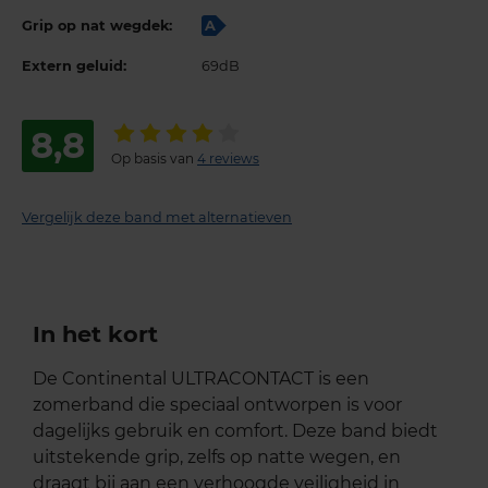
Grip op nat wegdek:
A
Extern geluid:
69dB
8,8
Op basis van
4 reviews
Vergelijk deze band met alternatieven
In het kort
De Continental ULTRACONTACT is een
zomerband die speciaal ontworpen is voor
dagelijks gebruik en comfort. Deze band biedt
uitstekende grip, zelfs op natte wegen, en
draagt bij aan een verhoogde veiligheid in