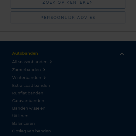
ZOEK OP KENTEKEN
PERSOONLIJK ADVIES
Autobanden
All-seasonbanden
Zomerbanden
Winterbanden
Extra Load banden
Runflat banden
Caravanbanden
Banden wisselen
Uitlijnen
Balanceren
Opslag van banden