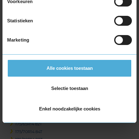
Voorkeuren
Item
1
Statistieken
of
3
Marketing
Beschikbare bandenmaten
Alle cookies toestaan
14-inch banden
155/65R14 75T
155/70R14 77T
Selectie toestaan
165/60R14 75H
165/60R14 75T
165/65R14 79T
Enkel noodzakelijke cookies
165/70R14 81T
175/65R14 82T
175/70R14 84T