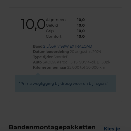
10,0
Algemeen
10,0
Geluid
10,0
Grip
10,0
Comfort
10,0
Band
215/55R17 98W EXTRALOAD
Datum beoordeling
20 augustus 2024
Type rijder
Sportief
Auto
SKODA Karoq 1.5 TSi SUV 4-cil. B 150pk
Kilometer per jaar
25.000 tot 50.000 km
Prima wegligging bij droog weer en bij regen.
Bandenmontagepakketten
Kies je