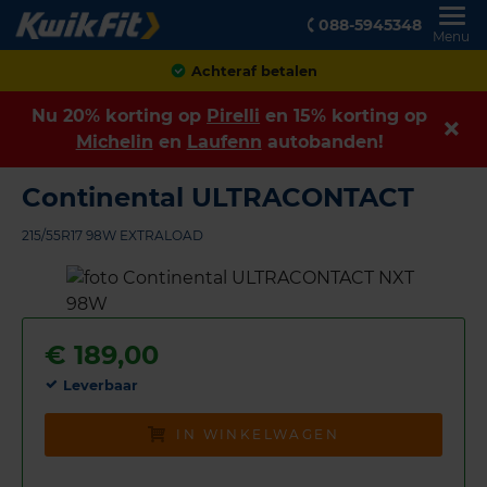
088-5945348
Menu
Achteraf betalen
Nu 20% korting op
Pirelli
en 15% korting op
Michelin
en
Laufenn
autobanden!
Continental ULTRACONTACT
215/55R17 98W EXTRALOAD
€
189,00
Leverbaar
IN WINKELWAGEN