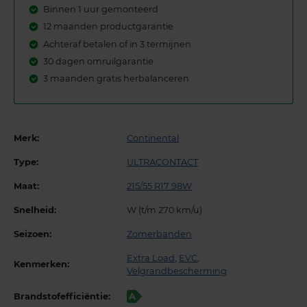
Binnen 1 uur gemonteerd
12 maanden productgarantie
Achteraf betalen of in 3 termijnen
30 dagen omruilgarantie
3 maanden gratis herbalanceren
Merk:
Continental
Type:
ULTRACONTACT
Maat:
215/55 R17 98W
Snelheid:
W (t/m 270 km/u)
Seizoen:
Zomerbanden
Extra Load
,
EVC
,
Kenmerken:
Velgrandbescherming
Brandstofefficiëntie:
A