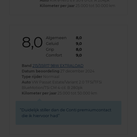
Auto
KIA e-Niro EV SUV 0-cil. A 204pk
Kilometer per jaar
25.000 tot 50.000 km
8,0
Algemeen
8,0
Geluid
9,0
Grip
8,0
Comfort
9,0
Band
215/55R17 98W EXTRALOAD
Datum beoordeling
27 december 2024
Type rijder
Normaal
Auto
VW Passat Estate/Variant 2.0 TFSi/TFSi
BlueMotion/TSi CM 4-cil. B 280pk
Kilometer per jaar
25.000 tot 50.000 km
Duidelijk stiller dan de Conti premiumcontact
die ik hiervoor had