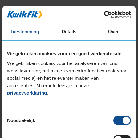
bandenmaat omvang (inch)
Toestemming
Details
Over
Montage Veilig & Zeker
We gebruiken cookies voor een goed werkende site
€ 40,-
Per band
We gebruiken cookies voor het analyseren van ons
websiteverkeer, het bieden van extra functies (ook voor
social media) en het relevanter maken van
Montage
M
advertenties. Meer info lees je in onze
Balanceren
B
privacyverklaring
.
Ventiel of TPMS service
Ve
Stikstof
St
Toestemmingsselectie
Bandengarantieplan
B
Noodzakelijk