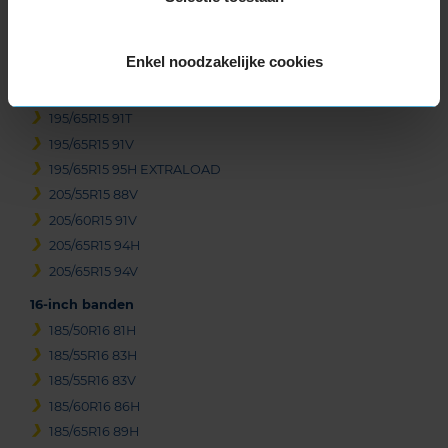
195/55R15 85V
195/60R15 88H
Enkel noodzakelijke cookies
195/60R15 88V
195/65R15 91H
195/65R15 91T
195/65R15 91V
195/65R15 95H EXTRALOAD
205/55R15 88V
205/60R15 91V
205/65R15 94H
205/65R15 94V
16-inch banden
185/50R16 81H
185/55R16 83H
185/55R16 83V
185/60R16 86H
185/65R16 89H