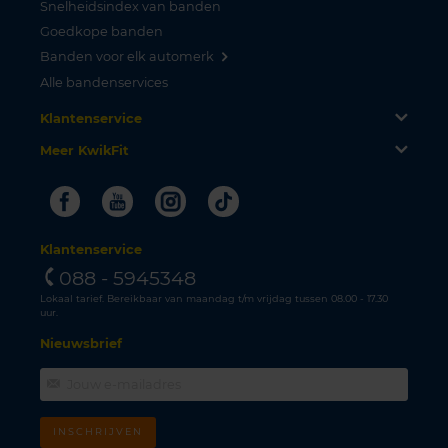
Snelheidsindex van banden
Goedkope banden
Banden voor elk automerk
Alle bandenservices
Klantenservice
Meer KwikFit
Facebook
Youtube
Instagram
Tiktok
Klantenservice
088 - 5945348
Lokaal tarief. Bereikbaar van maandag t/m vrijdag tussen 08.00 - 17.30
uur.
Nieuwsbrief
INSCHRIJVEN