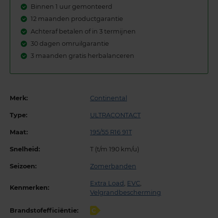
Binnen 1 uur gemonteerd
12 maanden productgarantie
Achteraf betalen of in 3 termijnen
30 dagen omruilgarantie
3 maanden gratis herbalanceren
Merk:
Continental
Type:
ULTRACONTACT
Maat:
195/55 R16 91T
Snelheid:
T (t/m 190 km/u)
Seizoen:
Zomerbanden
Extra Load
,
EVC
,
Kenmerken:
Velgrandbescherming
Brandstofefficiëntie:
C