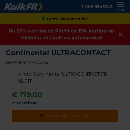
088-5945348
Menu
Achteraf betalen
Nu 20% korting op
Pirelli
en 15% korting op
Michelin
en
Laufenn
autobanden!
Continental ULTRACONTACT
195/55R16 91T EXTRALOAD
€
179,00
Leverbaar
IN WINKELWAGEN