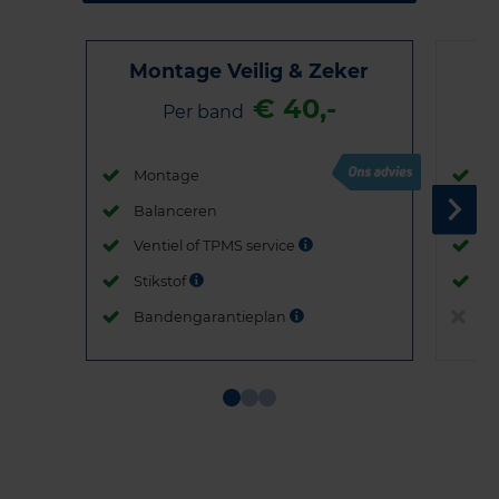
Montage Veilig & Zeker
€ 40,-
Per band
Montage
M
Balanceren
B
Ventiel of TPMS service
Ve
Stikstof
St
Bandengarantieplan
B
Item
1
of