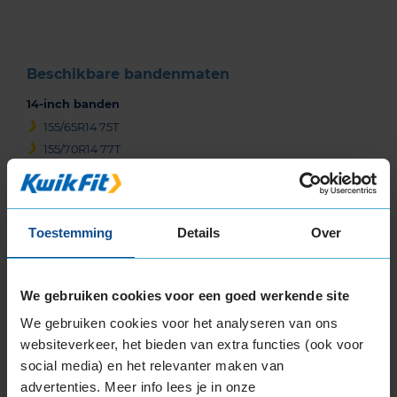
3
Beschikbare bandenmaten
14-inch banden
155/65R14 75T
155/70R14 77T
165/60R14 75H
165/60R14 75T
165/65R14 79T
Toestemming
Details
Over
165/70R14 81T
175/65R14 82T
175/70R14 84T
We gebruiken cookies voor een goed werkende site
175/80R14 88T
We gebruiken cookies voor het analyseren van ons
185/60R14 82H
websiteverkeer, het bieden van extra functies (ook voor
185/65R14 86T
social media) en het relevanter maken van
185/70R14 88T
advertenties. Meer info lees je in onze