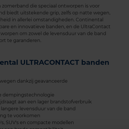
zomerband die speciaal ontworpen is voor
nd biedt uitstekende grip, zelfs op natte wegen,
gheid in allerlei omstandigheden. Continental
wbare en innovatieve banden, en de UltraContact
ontworpen om zowel de levensduur van de band
ort te garanderen.
tinental ULTRACONTACT banden
e wegen dankzij geavanceerde
ale dempingstechnologie
jdraagt aan een lager brandstofverbruik
n langere levensduur van de band
ing te voorkomen
's, SUV's en compacte modellen