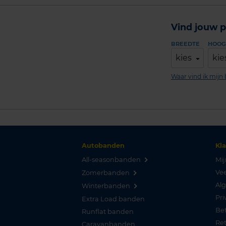
Vind jouw p
BREEDTE
HOOG
kies
kie
Waar vind ik mij
Autobanden
Kl
All-seasonbanden
Mij
Vee
Zomerbanden
Al
Winterbanden
Pri
Extra Load banden
Be
Runflat banden
Re
Caravanbanden