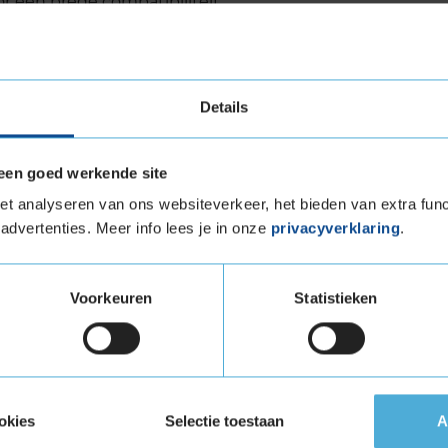
r een brede compatibiliteit
levensduur
Details
worpen met een focus op duurzaamheid.
een goed werkende site
bersamenstelling en een geoptimaliseerd profiel
ur in vergelijking met veel andere
t analyseren van ons websiteverkeer, het bieden van extra func
 van de ANWB bevestigen dat de ULTRACONTACT
advertenties. Meer info lees je in onze
privacyverklaring
.
eid. Dit betekent dat je langer kunt rijden
 wat niet alleen kostenbesparend is, maar ook
Voorkeuren
Statistieken
geluid
 ULTRACONTACT is relatief laag. Deze band
okies
Selectie toestaan
A
 in zijn klasse. Dit draagt bij aan een stillere
tten het comfort verhoogt. Continental heeft