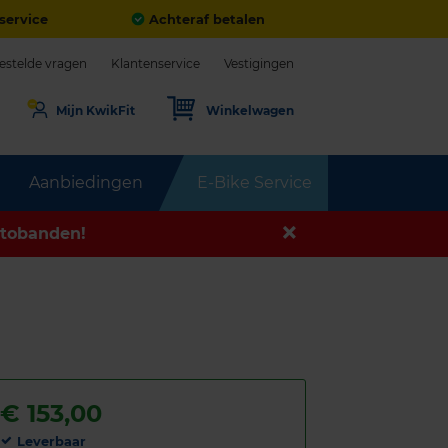
service
Achteraf betalen
estelde vragen
Klantenservice
Vestigingen
Mijn KwikFit
Winkelwagen
Aanbiedingen
E-Bike Service
tobanden!
€
153,00
Leverbaar