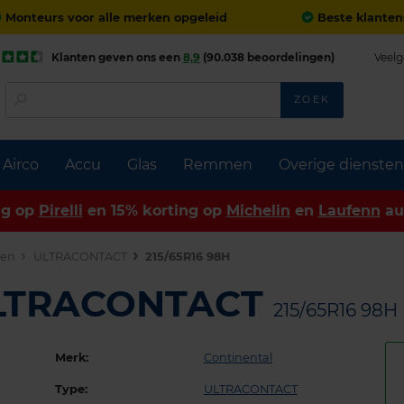
Monteurs voor alle merken opgeleid
Beste klanten
Klanten geven ons een
8,9
(90.038 beoordelingen)
Veelg
ZOEK
Airco
Accu
Glas
Remmen
Overige diensten
ng op
Pirelli
en 15% korting op
Michelin
en
Laufenn
au
den
ULTRACONTACT
215/65R16 98H
ULTRACONTACT
215/65R16 98H
Merk:
Continental
Type:
ULTRACONTACT