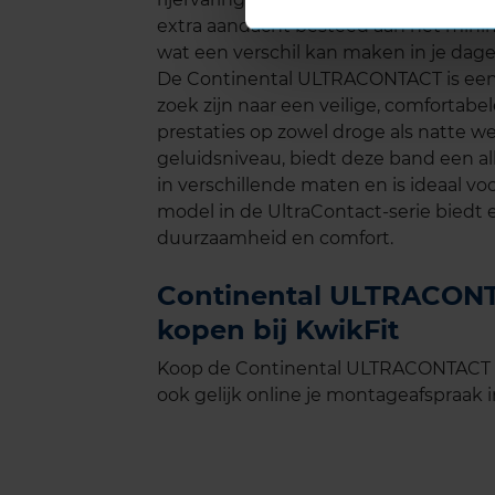
extra aandacht besteed aan het minim
wat een verschil kan maken in je dageli
De Continental ULTRACONTACT is een 
zoek zijn naar een veilige, comforta
prestaties op zowel droge als natte w
geluidsniveau, biedt deze band een al
in verschillende maten en is ideaal v
model in de UltraContact-serie biedt 
duurzaamheid en comfort.
Continental ULTRACONTA
kopen bij KwikFit
Koop de Continental ULTRACONTACT in
ook gelijk online je montageafspraak in