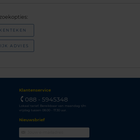
zoekopties:
 KENTEKEN
IJK ADVIES
Klantenservice
088 - 5945348
Lokaal tarief. Bereikbaar van maandag t/m
vrijdag tussen 08.00 - 17.30 uur.
Nieuwsbrief