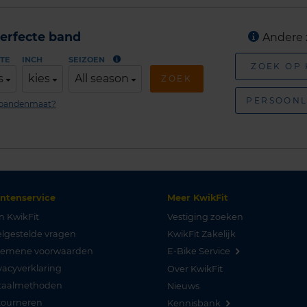
erfecte band
Andere 
TE
INCH
SEIZOEN
ZOEK OP
s
kies
All season
ZOEK
PERSOONL
n bandenmaat?
antenservice
Meer KwikFit
n KwikFit
Vestiging zoeken
lgestelde vragen
KwikFit Zakelijk
gemene voorwaarden
E-Bike Service
vacyverklaring
Over KwikFit
taalmethoden
Nieuws
tourneren
Kennisbank