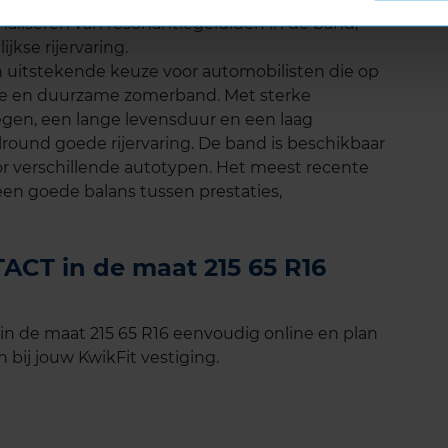
aliseren van resonantiegeluiden in de band,
jkse rijervaring.
uitstekende keuze voor automobilisten die op
bele en duurzame zomerband. Met sterke
egen, een lange levensduur en een laag
lround goede rijervaring. De band is beschikbaar
oor verschillende autotypen. Het meest recente
een goede balans tussen prestaties,
CT in de maat 215 65 R16
 de maat 215 65 R16 eenvoudig online en plan
 bij jouw KwikFit vestiging.