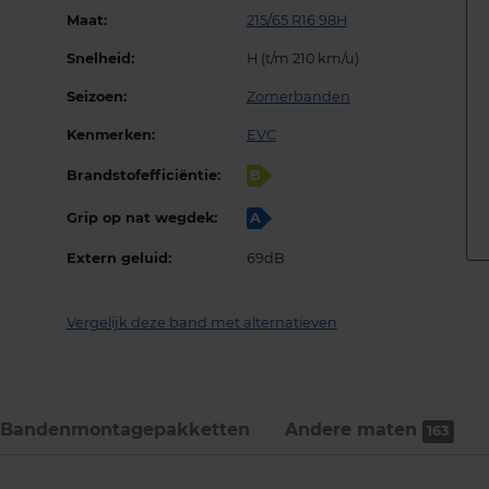
Maat:
215/65 R16 98H
Snelheid:
H (t/m 210 km/u)
Seizoen:
Zomerbanden
Kenmerken:
EVC
Brandstofefficiëntie:
B
Grip op nat wegdek:
A
Extern geluid:
69dB
Vergelijk deze band met alternatieven
Bandenmontage­pakketten
Andere maten
163