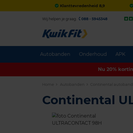
Klanttevredenheid 8,9
Wij helpen je graag.
088 - 5945348
Autobanden
Onderhoud
APK
Nu 20% korti
Home
Autobanden
Continental autoban
Continental 