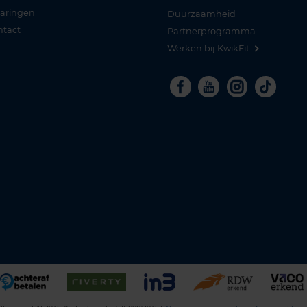
varingen
Duurzaamheid
ntact
Partnerprogramma
Werken bij KwikFit
Facebook
Youtube
Instagra
Tikto