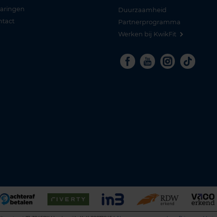
varingen
Duurzaamheid
ntact
Partnerprogramma
Werken bij KwikFit
Facebook
Youtube
Instagra
Tikto