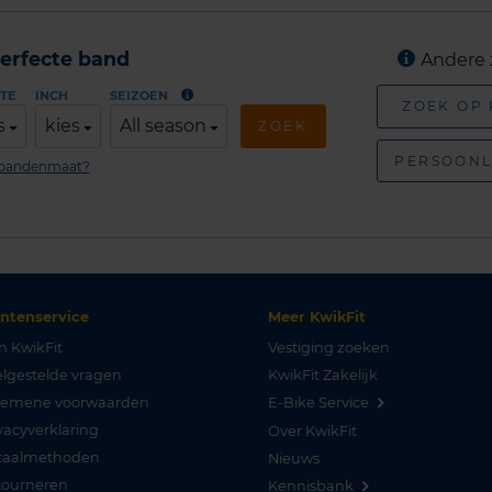
erfecte band
Andere 
TE
INCH
SEIZOEN
ZOEK OP
s
kies
All season
ZOEK
PERSOONL
n bandenmaat?
antenservice
Meer KwikFit
n KwikFit
Vestiging zoeken
lgestelde vragen
KwikFit Zakelijk
gemene voorwaarden
E-Bike Service
vacyverklaring
Over KwikFit
taalmethoden
Nieuws
tourneren
Kennisbank