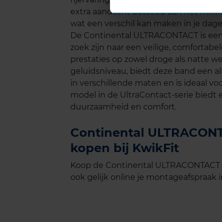
extra aandacht besteed aan het minim
wat een verschil kan maken in je dageli
De Continental ULTRACONTACT is een 
zoek zijn naar een veilige, comforta
prestaties op zowel droge als natte w
geluidsniveau, biedt deze band een al
in verschillende maten en is ideaal v
model in de UltraContact-serie biedt 
duurzaamheid en comfort.
Continental ULTRACONTA
kopen bij KwikFit
Koop de Continental ULTRACONTACT in
ook gelijk online je montageafspraak in