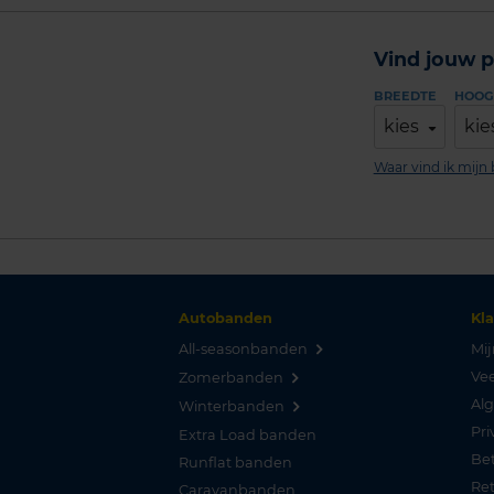
Vind jouw p
BREEDTE
HOOG
kies
kie
Waar vind ik mij
Autobanden
Kl
All-seasonbanden
Mij
Vee
Zomerbanden
Al
Winterbanden
Pri
Extra Load banden
Be
Runflat banden
Re
Caravanbanden