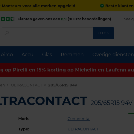
Monteurs voor alle merken opgeleid
Beste klanten
Klanten geven ons een
8,9
(90.072 beoordelingen)
Veelg
ZOEK
Airco
Accu
Glas
Remmen
Overige diensten
ng op
Pirelli
en 15% korting op
Michelin
en
Laufenn
au
den
ULTRACONTACT
205/65R15 94V
ULTRACONTACT
205/65R15 94V
Merk:
Continental
Type:
ULTRACONTACT