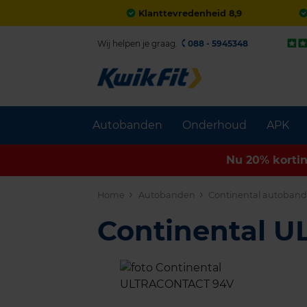
Klanttevredenheid 8,9
Wij helpen je graag.
088 - 5945348
Autobanden
Onderhoud
APK
Nu 20% korti
Home
Autobanden
Continental autoban
Continental 