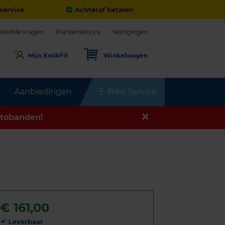
service
Achteraf betalen
estelde vragen
Klantenservice
Vestigingen
Mijn KwikFit
Winkelwagen
Aanbiedingen
E-Bike Service
tobanden!
€
161,00
Leverbaar