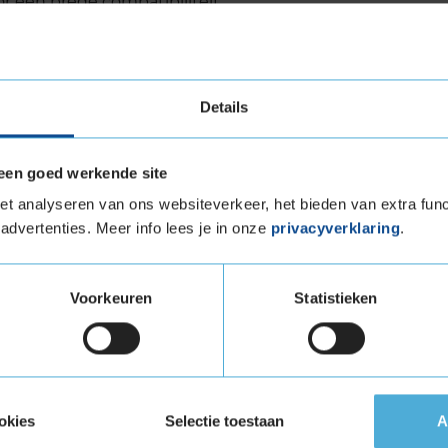
r een brede compatibiliteit
levensduur
Details
worpen met een focus op duurzaamheid.
een goed werkende site
bersamenstelling en een geoptimaliseerd profiel
ur in vergelijking met veel andere
t analyseren van ons websiteverkeer, het bieden van extra func
 van de ANWB bevestigen dat de ULTRACONTACT
advertenties. Meer info lees je in onze
privacyverklaring
.
eid. Dit betekent dat je langer kunt rijden
 wat niet alleen kostenbesparend is, maar ook
Voorkeuren
Statistieken
geluid
 ULTRACONTACT is relatief laag. Deze band
okies
Selectie toestaan
A
 in zijn klasse. Dit draagt bij aan een stillere
tten het comfort verhoogt. Continental heeft