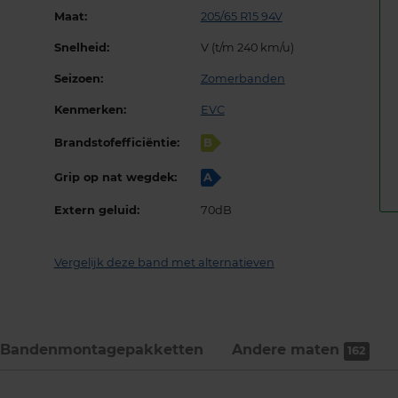
Maat:
205/65 R15 94V
Snelheid:
V (t/m 240 km/u)
Seizoen:
Zomerbanden
Kenmerken:
EVC
Brandstofefficiëntie:
B
Grip op nat wegdek:
A
Extern geluid:
70dB
Vergelijk deze band met alternatieven
Bandenmontage­pakketten
Andere maten
162