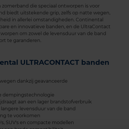
zomerband die speciaal ontworpen is voor
nd biedt uitstekende grip, zelfs op natte wegen,
gheid in allerlei omstandigheden. Continental
wbare en innovatieve banden, en de UltraContact
ontworpen om zowel de levensduur van de band
ort te garanderen.
tinental ULTRACONTACT banden
e wegen dankzij geavanceerde
ale dempingstechnologie
jdraagt aan een lager brandstofverbruik
n langere levensduur van de band
ing te voorkomen
's, SUV's en compacte modellen