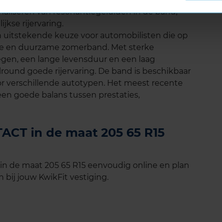
aliseren van resonantiegeluiden in de band,
jkse rijervaring.
uitstekende keuze voor automobilisten die op
bele en duurzame zomerband. Met sterke
egen, een lange levensduur en een laag
lround goede rijervaring. De band is beschikbaar
oor verschillende autotypen. Het meest recente
een goede balans tussen prestaties,
CT in de maat 205 65 R15
 de maat 205 65 R15 eenvoudig online en plan
 bij jouw KwikFit vestiging.