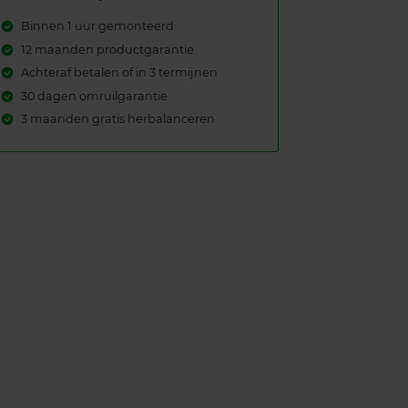
Binnen 1 uur gemonteerd
12 maanden productgarantie
Achteraf betalen of in 3 termijnen
30 dagen omruilgarantie
3 maanden gratis herbalanceren