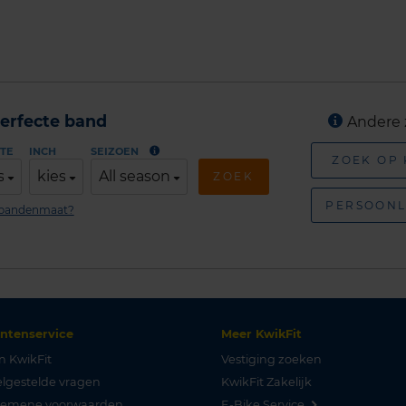
erfecte band
Andere 
TE
INCH
SEIZOEN
ZOEK OP
s
kies
All season
ZOEK
PERSOONL
n bandenmaat?
antenservice
Meer KwikFit
n KwikFit
Vestiging zoeken
lgestelde vragen
KwikFit Zakelijk
gemene voorwaarden
E-Bike Service