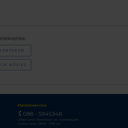
zoekopties:
 KENTEKEN
IJK ADVIES
Klantenservice
088 - 5945348
Lokaal tarief. Bereikbaar van maandag t/m
vrijdag tussen 08.00 - 17.30 uur.