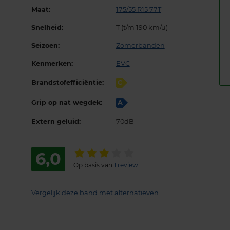
Maat:
175/55 R15 77T
Snelheid:
T (t/m 190 km/u)
Seizoen:
Zomerbanden
Kenmerken:
EVC
Brandstofefficiëntie:
C
Grip op nat wegdek:
A
Extern geluid:
70dB
6,0
Op basis van
1 review
Vergelijk deze band met alternatieven