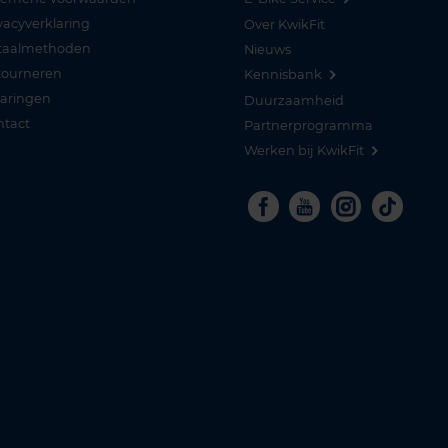
vacyverklaring
Over KwikFit
taalmethoden
Nieuws
tourneren
Kennisbank
varingen
Duurzaamheid
ntact
Partnerprogramma
Werken bij KwikFit
Facebook
Youtube
Instagra
Tikto