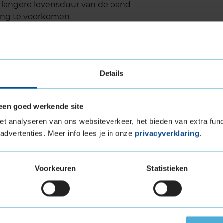
n langere levensduur van de band
ing te voorkomen
's, SUV's en compacte modellen
r een brede compatibiliteit
Details
levensduur
een goed werkende site
worpen met een focus op duurzaamheid.
t analyseren van ons websiteverkeer, het bieden van extra func
bersamenstelling en een geoptimaliseerd profiel
advertenties. Meer info lees je in onze
privacyverklaring
.
ur in vergelijking met veel andere
 van de ANWB bevestigen dat de ULTRACONTACT
eid. Dit betekent dat je langer kunt rijden
Voorkeuren
Statistieken
 wat niet alleen kostenbesparend is, maar ook
geluid