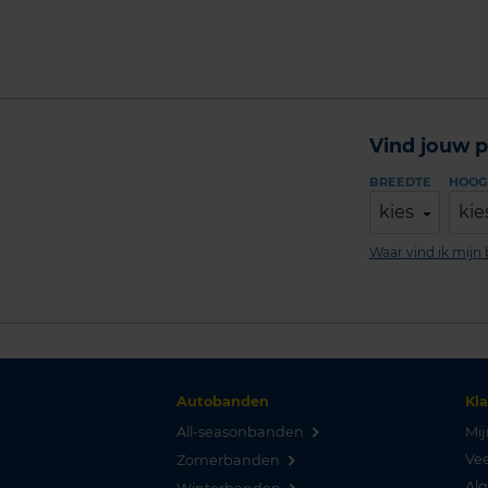
Vind jouw p
BREEDTE
HOOG
kies
kie
Waar vind ik mij
Autobanden
Kl
All-seasonbanden
Mij
Vee
Zomerbanden
Al