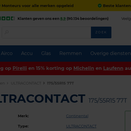
Monteurs voor alle merken opgeleid
Beste klanten
Klanten geven ons een
8,9
(90.134 beoordelingen)
Veelg
ZOEK
Airco
Accu
Glas
Remmen
Overige diensten
ng op
Pirelli
en 15% korting op
Michelin
en
Laufenn
au
den
ULTRACONTACT
175/55R15 77T
ULTRACONTACT
175/55R15 77T
Merk:
Continental
Type:
ULTRACONTACT