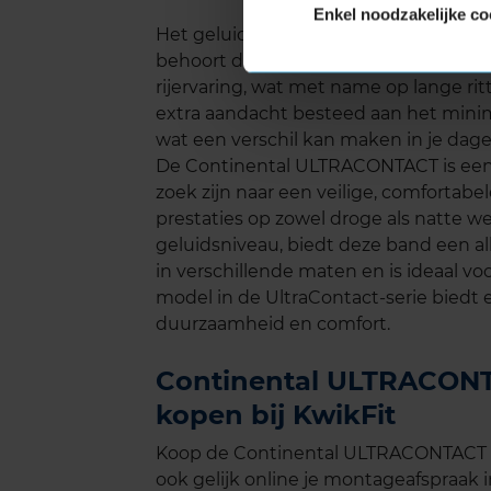
Enkel noodzakelijke co
Het geluidsniveau van de Continental
behoort deze band tot de stillere banden
rijervaring, wat met name op lange ri
extra aandacht besteed aan het minim
wat een verschil kan maken in je dageli
De Continental ULTRACONTACT is een 
zoek zijn naar een veilige, comforta
prestaties op zowel droge als natte w
geluidsniveau, biedt deze band een al
in verschillende maten en is ideaal v
model in de UltraContact-serie biedt 
duurzaamheid en comfort.
Continental ULTRACONTA
kopen bij KwikFit
Koop de Continental ULTRACONTACT in
ook gelijk online je montageafspraak in