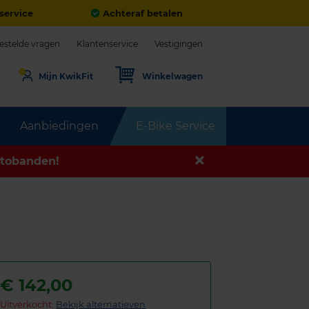
service
Achteraf betalen
estelde vragen
Klantenservice
Vestigingen
Mijn KwikFit
Winkelwagen
Aanbiedingen
E-Bike Service
tobanden!
€
142,00
Uitverkocht:
Bekijk alternatieven