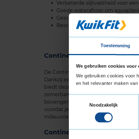
Verbeterde slijtvastheid voor ee
Goede waterafvoer om aquaplan
Geschikt voor middenklasse auto
Beschikbaar in diverse maten voo
Toestemming
Continental ULTRACONTACT 
We gebruiken cookies voor 
De Continental ULTRACONTACT is ont
We gebruiken cookies voor he
Dankzij een speciaal ontwikkelde rub
en het relevanter maken van 
biedt deze band een langere levensdu
zomerbanden. Onafhankelijke tests
Toestemmingsselectie
bovengemiddeld presteert op slijtvasth
Noodzakelijk
voordat je de banden moet vervangen,
milieuvriendelijker.
Continental ULTRACONTACT 