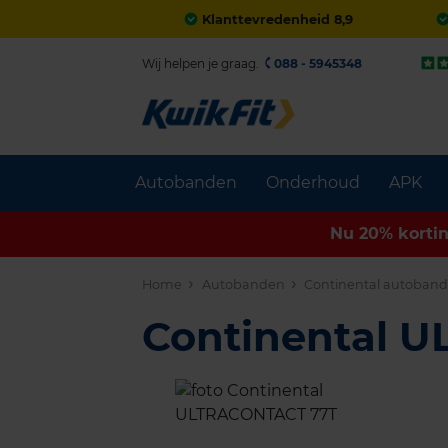
Klanttevredenheid 8,9
Wij helpen je graag.
088 - 5945348
Autobanden
Onderhoud
APK
Nu 20% korti
Home
Autobanden
Continental autoban
Continental 