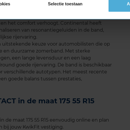
okies
Selectie toestaan
A
 ULTRACONTACT is relatief laag. Deze band
 in zijn klasse. Dit draagt bij aan een stillere
tten het comfort verhoogt. Continental heeft
aliseren van resonantiegeluiden in de band,
jkse rijervaring.
uitstekende keuze voor automobilisten die op
bele en duurzame zomerband. Met sterke
egen, een lange levensduur en een laag
lround goede rijervaring. De band is beschikbaar
oor verschillende autotypen. Het meest recente
een goede balans tussen prestaties,
CT in de maat 175 55 R15
 de maat 175 55 R15 eenvoudig online en plan
 bij jouw KwikFit vestiging.