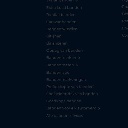
Winterbanden
Pri
Extra Load banden
Be
Runflat banden
Re
Caravanbanden
Er
Banden wisselen
Co
Uitlijnen
Balanceren
Opslag van banden
Bandenmerken
Bandenmaten
Bandenlabel
Bandenmarkeringen
Profieldiepte van banden
Snelheidsindex van banden
Goedkope banden
Banden voor elk automerk
Alle bandenservices