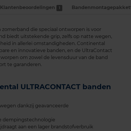
Klantenbeoordelingen
Bandenmontage­pakket
1
zomerband die speciaal ontworpen is voor
nd biedt uitstekende grip, zelfs op natte wegen,
gheid in allerlei omstandigheden. Continental
wbare en innovatieve banden, en de UltraContact
ontworpen om zowel de levensduur van de band
ort te garanderen.
tinental ULTRACONTACT banden
e wegen dankzij geavanceerde
ale dempingstechnologie
jdraagt aan een lager brandstofverbruik