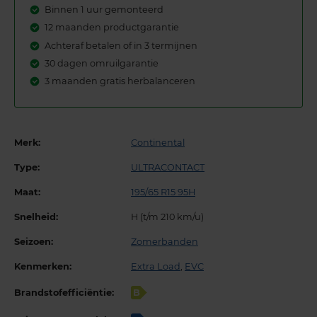
Binnen 1 uur gemonteerd
12 maanden productgarantie
Achteraf betalen of in 3 termijnen
30 dagen omruilgarantie
3 maanden gratis herbalanceren
Merk:
Continental
Type:
ULTRACONTACT
Maat:
195/65 R15 95H
Snelheid:
H (t/m 210 km/u)
Seizoen:
Zomerbanden
Kenmerken:
Extra Load
,
EVC
Brandstofefficiëntie:
B