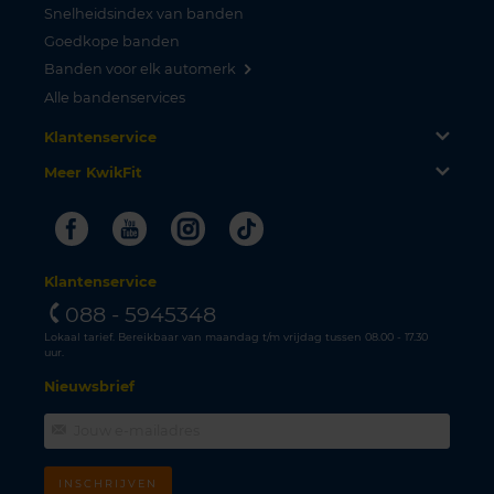
Snelheidsindex van banden
Goedkope banden
Banden voor elk automerk
Alle bandenservices
Klantenservice
Meer KwikFit
Facebook
Youtube
Instagram
Tiktok
Klantenservice
088 - 5945348
Lokaal tarief. Bereikbaar van maandag t/m vrijdag tussen 08.00 - 17.30
uur.
Nieuwsbrief
INSCHRIJVEN