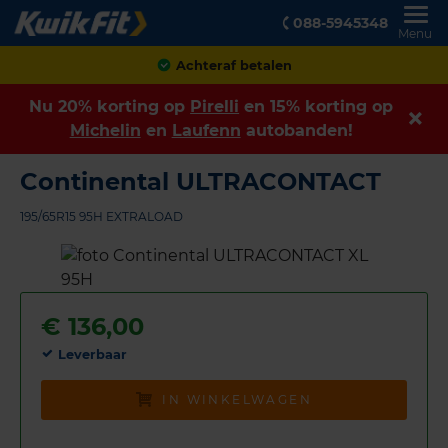
088-5945348
Menu
Achteraf betalen
Nu 20% korting op
Pirelli
en 15% korting op
Michelin
en
Laufenn
autobanden!
Continental ULTRACONTACT
195/65R15 95H EXTRALOAD
€
136,00
Leverbaar
IN WINKELWAGEN