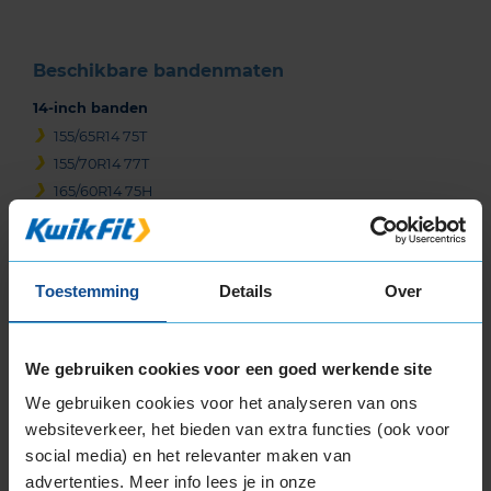
Beschikbare bandenmaten
14-inch banden
155/65R14 75T
155/70R14 77T
165/60R14 75H
165/60R14 75T
165/65R14 79T
165/70R14 81T
Toestemming
Details
Over
175/65R14 82T
175/70R14 84T
175/80R14 88T
We gebruiken cookies voor een goed werkende site
185/60R14 82H
We gebruiken cookies voor het analyseren van ons
185/65R14 86T
websiteverkeer, het bieden van extra functies (ook voor
185/70R14 88T
social media) en het relevanter maken van
15-inch banden
advertenties. Meer info lees je in onze