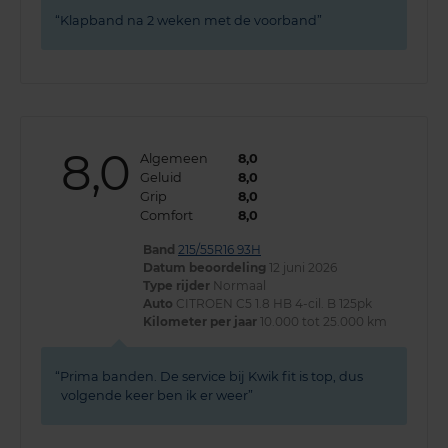
Klapband na 2 weken met de voorband
8,0
Algemeen
8,0
Geluid
8,0
Grip
8,0
Comfort
8,0
Band
215/55R16 93H
Datum beoordeling
12 juni 2026
Type rijder
Normaal
Auto
CITROEN C5 1.8 HB 4-cil. B 125pk
Kilometer per jaar
10.000 tot 25.000 km
Prima banden. De service bij Kwik fit is top, dus
volgende keer ben ik er weer