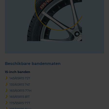
Beschikbare bandenmaten
15-inch banden
145/65R15 72T
155/60R15 74T
165/60R15 77H
165/65R15 81T
175/55R15 77T