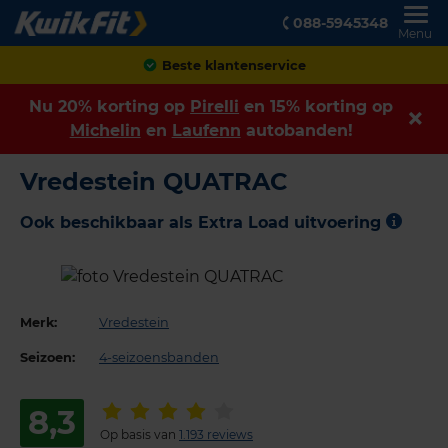
088-5945348
Menu
Achteraf betalen
Nu 20% korting op
Pirelli
en 15% korting op
Michelin
en
Laufenn
autobanden!
Vredestein QUATRAC
Ook beschikbaar als Extra Load uitvoering
Merk:
Vredestein
Seizoen:
4-seizoensbanden
8,3
Op basis van
1.193 reviews