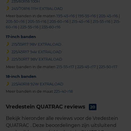
235/60R16 100H
245/70R16 111H EXTRALOAD
Meer banden in de maten
195-45-r16
|
195-55-r16
|
205-45-r16
|
205-50-r16
|
205-55-r16
|
205-60-r16
|
215-45-r16
|
215-55-r16
|
215-
60-r16
|
225-55-r16
|
235-60-r16
17-inch banden
215/55R17 98V EXTRALOAD
225/45R17 94V EXTRALOAD
225/50R17 98V EXTRALOAD
Meer banden in de maten
215-55-r17
|
225-45-r17
|
225-50-r17
18-inch banden
225/40R18 92W EXTRALOAD
Meer banden in de maat
225-40-r18
Vredestein QUATRAC reviews
20
Bekijk hieronder alle reviews voor de Vredestein
QUATRAC . Deze beoordelingen zijn uitsluitend