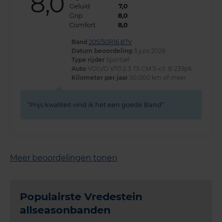
8,0
Geluid
7,0
Grip
8,0
Comfort
8,0
Band
205/50R16 87V
Datum beoordeling
3 juni 2026
Type rijder
Sportief
Auto
VOLVO V70 2.3 T5 CM 5-cil. B 239pk
Kilometer per jaar
50.000 km of meer
Prijs kwaliteit vind ik het een goede Band
Meer beoordelingen tonen
Populairste Vredestein
allseasonbanden