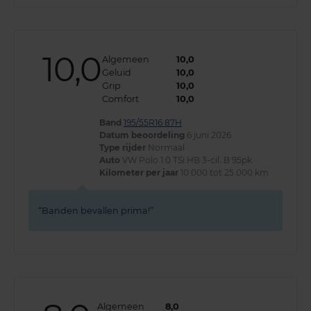
10,0
Algemeen
10,0
Geluid
10,0
Grip
10,0
Comfort
10,0
Band
195/55R16 87H
Datum beoordeling
6 juni 2026
Type rijder
Normaal
Auto
VW Polo 1.0 TSi HB 3-cil. B 95pk
Kilometer per jaar
10.000 tot 25.000 km
Banden bevallen prima!
Algemeen
8,0