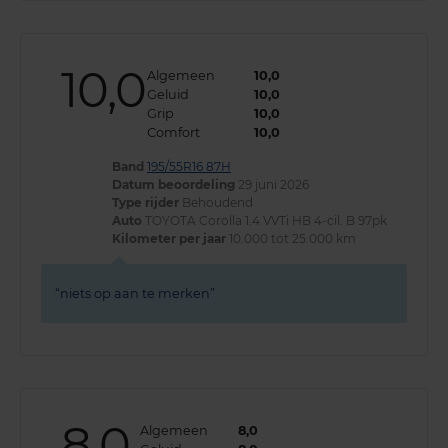
10,0
Algemeen
10,0
Geluid
10,0
Grip
10,0
Comfort
10,0
Band
195/55R16 87H
Datum beoordeling
29 juni 2026
Type rijder
Behoudend
Auto
TOYOTA Corolla 1.4 VVTi HB 4-cil. B 97pk
Kilometer per jaar
10.000 tot 25.000 km
niets op aan te merken
8,0
Algemeen
8,0