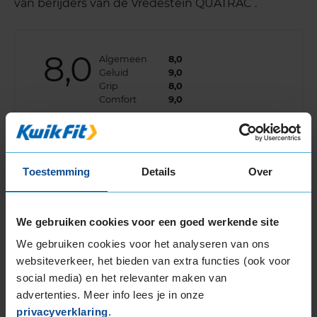
van berijders van de Vredestein QUATRAC .
8,0
Algemeen
8,0
Geluid
9,0
Grip
8,0
Comfort
9,0
Band
195/60R16 89H
Datum beoordeling
6 augustus 2026
Type rijder
Normaal
Auto
PEUGEOT 2008 1.2 THP SUV 3-cil. B 110pk
Toestemming
Details
Over
Kilometer per jaar
10.000 tot 25.000 km
Soepel, weinig geluid in bochten
We gebruiken cookies voor een goed werkende site
We gebruiken cookies voor het analyseren van ons
websiteverkeer, het bieden van extra functies (ook voor
social media) en het relevanter maken van
advertenties. Meer info lees je in onze
privacyverklaring
.
Algemeen
9,0