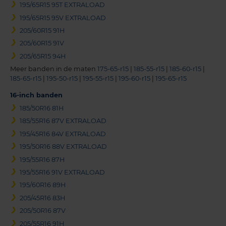
195/65R15 95T EXTRALOAD
195/65R15 95V EXTRALOAD
205/60R15 91H
205/60R15 91V
205/65R15 94H
Meer banden in de maten
175-65-r15
|
185-55-r15
|
185-60-r15
|
185-65-r15
|
195-50-r15
|
195-55-r15
|
195-60-r15
|
195-65-r15
16-inch banden
185/50R16 81H
185/55R16 87V EXTRALOAD
195/45R16 84V EXTRALOAD
195/50R16 88V EXTRALOAD
195/55R16 87H
195/55R16 91V EXTRALOAD
195/60R16 89H
205/45R16 83H
205/50R16 87V
205/55R16 91H