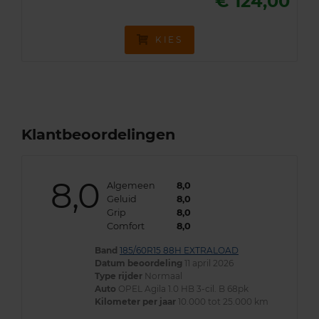
€ 124,00
KIES
Klantbeoordelingen
8,0
Algemeen
8,0
Geluid
8,0
Grip
8,0
Comfort
8,0
Band
185/60R15 88H EXTRALOAD
Datum beoordeling
11 april 2026
Type rijder
Normaal
Auto
OPEL Agila 1.0 HB 3-cil. B 68pk
Kilometer per jaar
10.000 tot 25.000 km