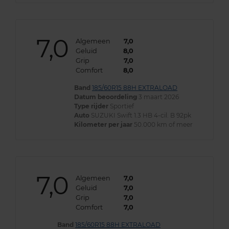
7,0
Algemeen
7,0
Geluid
8,0
Grip
7,0
Comfort
8,0
Band
185/60R15 88H EXTRALOAD
Datum beoordeling
3 maart 2026
Type rijder
Sportief
Auto
SUZUKI Swift 1.3 HB 4-cil. B 92pk
Kilometer per jaar
50.000 km of meer
7,0
Algemeen
7,0
Geluid
7,0
Grip
7,0
Comfort
7,0
Band
185/60R15 88H EXTRALOAD