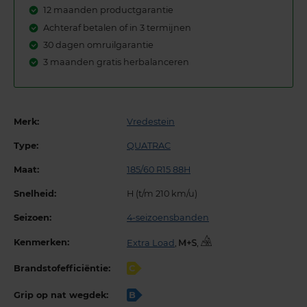
12 maanden productgarantie
Achteraf betalen of in 3 termijnen
30 dagen omruilgarantie
3 maanden gratis herbalanceren
Merk:
Vredestein
Type:
QUATRAC
Maat:
185/60 R15 88H
Snelheid:
H (t/m 210 km/u)
Seizoen:
4-seizoensbanden
Kenmerken:
Extra Load
,
,
Brandstofefficiëntie:
C
Grip op nat wegdek:
B