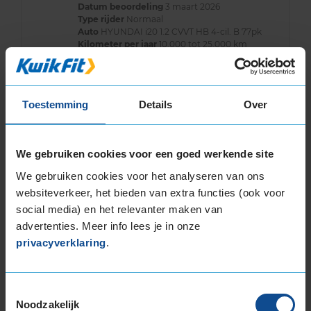
Datum beoordeling
3 maart 2026
Type rijder
Normaal
Auto
HYUNDAI i20 1.2 CVVT HB 4-cil. B 77pk
Kilometer per jaar
10.000 tot 25.000 km
Toestemming
Details
Over
10,0
Algemeen
10,0
Geluid
9,0
Grip
10,0
We gebruiken cookies voor een goed werkende site
Comfort
10,0
We gebruiken cookies voor het analyseren van ons
Band
185/60R15 88H EXTRALOAD
websiteverkeer, het bieden van extra functies (ook voor
Datum beoordeling
23 februari 2026
Type rijder
Normaal
social media) en het relevanter maken van
Auto
SEAT Ibiza ST 1.2 CM 3-cil. B 69pk
advertenties. Meer info lees je in onze
Kilometer per jaar
25.000 tot 50.000 km
privacyverklaring
.
Banden hebben prima grip op de weg bij
harde regen en sneeuw. Ze maken iets meer
Toestemmingsselectie
geluid dan anders maar is niet storend.
Noodzakelijk