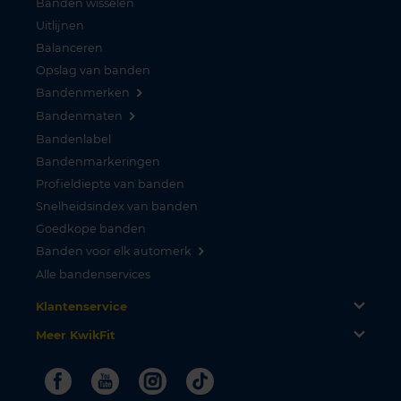
Banden wisselen
Uitlijnen
Balanceren
Opslag van banden
Bandenmerken
Bandenmaten
Bandenlabel
Bandenmarkeringen
Profieldiepte van banden
Snelheidsindex van banden
Goedkope banden
Banden voor elk automerk
Alle bandenservices
Klantenservice
Meer KwikFit
Facebook
Youtube
Instagram
Tiktok