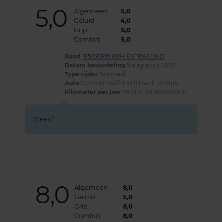
5,0
Algemeen
5,0
Geluid
4,0
Grip
6,0
Comfort
5,0
Band
185/60R15 88H EXTRALOAD
Datum beoordeling
5 augustus 2025
Type rijder
Normaal
Auto
SUZUKI Swift 1.3 HB 4-cil. B 92pk
Kilometer per jaar
25.000 tot 50.000 km
Geen
8,0
Algemeen
8,0
Geluid
5,0
Grip
8,0
Comfort
8,0