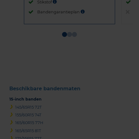
Stikstof
St
Bandengarantieplan
B
Item
1
of
3
Beschikbare bandenmaten
15-inch banden
145/65R15 72T
155/60R15 74T
165/60R15 77H
165/65R15 81T
175/55R15 77T