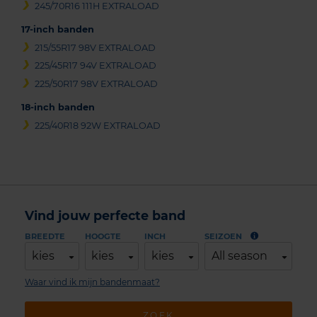
245/70R16 111H EXTRALOAD
17-inch banden
215/55R17 98V EXTRALOAD
225/45R17 94V EXTRALOAD
225/50R17 98V EXTRALOAD
18-inch banden
225/40R18 92W EXTRALOAD
Vind jouw perfecte band
BREEDTE
HOOGTE
INCH
SEIZOEN
kies
kies
kies
All season
Waar vind ik mijn bandenmaat?
ZOEK