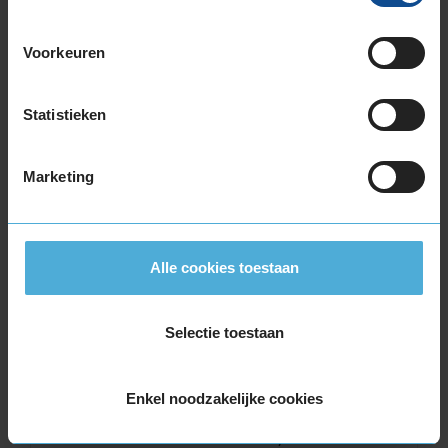
Voorkeuren
10,0
Statistieken
Algemeen
10,0
Geluid
7,0
Grip
8,0
Comfort
8,0
Marketing
Band
185/60R15 88H EXTRALOAD
Datum beoordeling
11 februari 2026
Type rijder
Normaal
Auto
PEUGEOT 1007 1.6 HB 4-cil. B 109pk
Alle cookies toestaan
Kilometer per jaar
10.000 tot 25.000 km
Selectie toestaan
10,0
Algemeen
10,0
Enkel noodzakelijke cookies
Geluid
10,0
Grip
10,0
Comfort
10,0