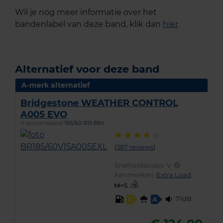
Wil je nog meer informatie over het
bandenlabel van deze band, klik dan
hier
Alternatief voor deze band
A-merk alternatief
Bridgestone WEATHER CONTROL
A005 EVO
4-seizoensband
185/60 R15 88V
(
387 reviews
)
Snelheidsindex:
V
Kenmerken:
Extra Load
,
,
71dB
C
A