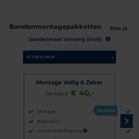
Bandenmontagepakketten
Kies je
bandenmaat omvang (inch)
Montage Veilig & Zeker
€ 40,-
Per band
Montage
M
Balanceren
B
Ventiel of TPMS service
Ve