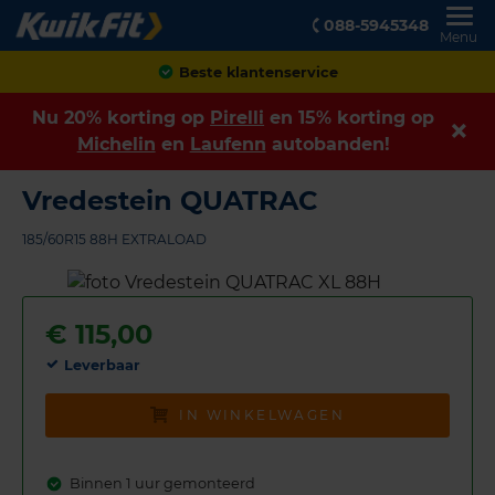
088-5945348
Menu
Achteraf betalen
Nu 20% korting op
Pirelli
en 15% korting op
Michelin
en
Laufenn
autobanden!
Vredestein QUATRAC
185/60R15 88H EXTRALOAD
€
115,00
Leverbaar
IN WINKELWAGEN
Binnen 1 uur gemonteerd