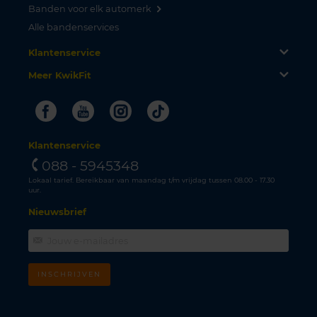
Banden voor elk automerk
Alle bandenservices
Klantenservice
Meer KwikFit
Facebook
Youtube
Instagram
Tiktok
Klantenservice
088 - 5945348
Lokaal tarief. Bereikbaar van maandag t/m vrijdag tussen 08.00 - 17.30
uur.
Nieuwsbrief
INSCHRIJVEN