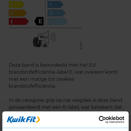
E
70
B
A
C
Deze band is beoordeeld met het EU
brandstofefficiëntie-label E, wat overeen komt
met een matige tot zwakke
brandstofefficiëntie.
In de categorie grip op nat wegdek is deze band
gewaardeerd met een B-label, wat betekent dat
deze band zeer goede grip heeft bij natte
weersomstandigheden.