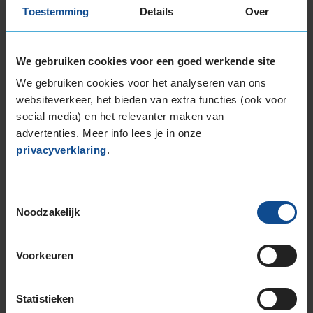
De band heeft een extern rolgeluid van 70 dB
Toestemming
Details
Over
met B-notering, wat betekent dat deze band
een normale geluidsproductie heeft.
We gebruiken cookies voor een goed werkende site
Wil je nog meer informatie over het
We gebruiken cookies voor het analyseren van ons
bandenlabel van deze band, klik dan
hier
websiteverkeer, het bieden van extra functies (ook voor
social media) en het relevanter maken van
advertenties. Meer info lees je in onze
privacyverklaring
.
Bandenmontagepakketten
Kies je
Toestemmingsselectie
Noodzakelijk
bandenmaat omvang (inch)
Voorkeuren
Statistieken
Montage Veilig & Zeker