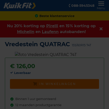
088-5945348
Menu
Achteraf betalen
Nu 20% korting op
Pirelli
en 15% korting op
Michelin
en
Laufenn
autobanden!
Vredestein QUATRAC
155/60R15 74T
€
126,00
Leverbaar
IN WINKELWAGEN
Binnen 1 uur gemonteerd
12 maanden productgarantie