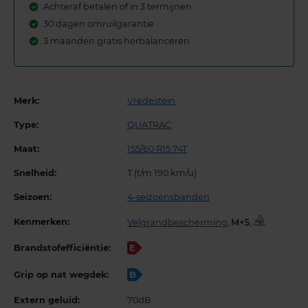
Achteraf betalen of in 3 termijnen
30 dagen omruilgarantie
3 maanden gratis herbalanceren
Merk:
Vredestein
Type:
QUATRAC
Maat:
155/60 R15 74T
Snelheid:
T (t/m 190 km/u)
Seizoen:
4-seizoensbanden
Kenmerken:
Velgrandbescherming
,
,
Brandstofefficiëntie:
E
Grip op nat wegdek:
B
Extern geluid:
70dB