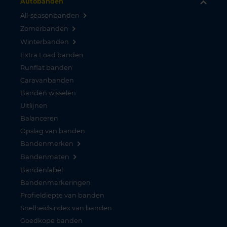
Autobanden
All-seasonbanden
Zomerbanden
Winterbanden
Extra Load banden
Runflat banden
Caravanbanden
Banden wisselen
Uitlijnen
Balanceren
Opslag van banden
Bandenmerken
Bandenmaten
Bandenlabel
Bandenmarkeringen
Profieldiepte van banden
Snelheidsindex van banden
Goedkope banden