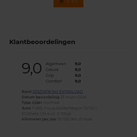
KIES
Klantbeoordelingen
9,0
Algemeen
9,0
Geluid
9,0
Grip
9,0
Comfort
9,0
Band
205/55R16 94V EXTRALOAD
Datum beoordeling
23 maart 2026
Type rijder
Normaal
Auto
FORD Focus Estate/Wagon 1.6 TDCi
ECOnetic CM 4-cil. D 105pk
Kilometer per jaar
50.000 km of meer