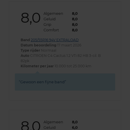
8,0
Algemeen
8,0
Geluid
8,0
Grip
8,0
Comfort
8,0
Band
205/55R16 94V EXTRALOAD
Datum beoordeling
17 maart 2026
Type rijder
Normaal
Auto
CITROEN C4 Cactus 1.2 VTi 82 HB 3-cil. B
82pk
Kilometer per jaar
10.000 tot 25.000 km
Gewoon een fijne band
8,0
Algemeen
8,0
Geluid
6,0