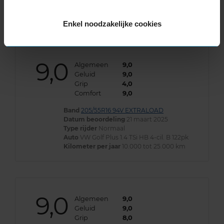
Enkel noodzakelijke cookies
9,0
Algemeen
9,0
Geluid
9,0
Grip
4,0
Comfort
9,0
Band
205/55R16 94V EXTRALOAD
Datum beoordeling
21 maart 2025
Type rijder
Normaal
Auto
VW Golf Plus 1.4 TSi HB 4-cil. B 122pk
Kilometer per jaar
10.000 tot 25.000 km
9,0
Algemeen
9,0
Geluid
9,0
Grip
8,0