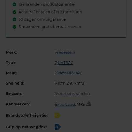
12 maanden productgarantie
Achteraf betalen of in 3 termijnen
30 dagen omruilgarantie
3 maanden gratis herbalanceren
Merk:
Vredestein
Type:
QUATRAC
Maat:
205/55 R16 94V
Snelheid:
V (t/m 240 km/u)
Seizoen:
4-seizoensbanden
Kenmerken:
Extra Load
,
,
Brandstofefficiëntie:
C
Grip op nat wegdek:
B