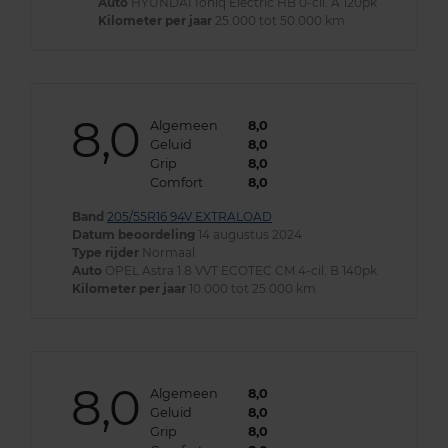
Auto
HYUNDAI Ioniq Electric HB 0-cil. A 120pk
Kilometer per jaar
25.000 tot 50.000 km
8,0
Algemeen
8,0
Geluid
8,0
Grip
8,0
Comfort
8,0
Band
205/55R16 94V EXTRALOAD
Datum beoordeling
14 augustus 2024
Type rijder
Normaal
Auto
OPEL Astra 1.8 VVT ECOTEC CM 4-cil. B 140pk
Kilometer per jaar
10.000 tot 25.000 km
8,0
Algemeen
8,0
Geluid
8,0
Grip
8,0