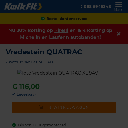
088-5945348
Menu
Achteraf betalen
Nu 20% korting op
Pirelli
en 15% korting op
Michelin
en
Laufenn
autobanden!
Vredestein QUATRAC
205/55R16 94V EXTRALOAD
€
116,00
Leverbaar
IN WINKELWAGEN
Binnen 1 uur gemonteerd