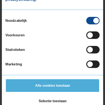
Heel blij mee, ze hebben het heel goed gedaan
onder de winterse omstandigheden de
afgelopen weken.
Toestemmingsselectie
Noodzakelijk
Voorkeuren
8,0
Algemeen
8,0
Statistieken
Geluid
9,0
Grip
8,0
Comfort
8,0
Marketing
Band
205/55R16 94V EXTRALOAD
Datum beoordeling
29 november 2025
Type rijder
Sportief
Auto
AUDI A3 Sportback 1.0 30 TFSi/TFSi HB 3-cil.
Alle cookies toestaan
B 116pk
Kilometer per jaar
25.000 tot 50.000 km
Selectie toestaan
Prima