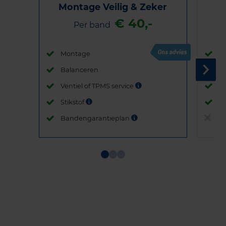
Montage Veilig & Zeker
€ 40,-
Per band
Montage
M
Balanceren
B
Ventiel of TPMS service
Ve
Stikstof
St
Bandengarantieplan
B
Item
1
of
3