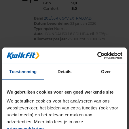
Grip
9,0
Comfort
8,0
Band
205/55R16 94V EXTRALOAD
Datum beoordeling
23 januari 2026
Type rijder
Normaal
Auto
HYUNDAI i30 1.6 GDi HB 4-cil. B 135pk
Kilometer per jaar
25.000 tot 50.000 km
8,0
Algemeen
8,0
Toestemming
Details
Over
Geluid
8,0
Grip
8,0
Comfort
8,0
We gebruiken cookies voor een goed werkende site
Band
205/55R16 94V EXTRALOAD
Datum beoordeling
14 januari 2026
We gebruiken cookies voor het analyseren van ons
Type rijder
Normaal
websiteverkeer, het bieden van extra functies (ook voor
Auto
KIA Ceed 1.0 T-GDi Eco-Dynamics+ CM 3-cil. J
social media) en het relevanter maken van
120pk
Kilometer per jaar
25.000 tot 50.000 km
advertenties. Meer info lees je in onze
privacyverklaring
.