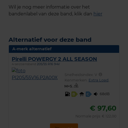
Wil je nog meer informatie over het
bandenlabel van deze band, klik dan
hier
Alternatief voor deze band
A-merk alternatief
Pirelli POWERGY 2 ALL SEASON
4-seizoensband
205/55 R16 94V
Snelheidsindex:
V
Kenmerken:
Extra Load
,
,
68dB
B
C
€ 97,60
Normale prijs: € 122,00