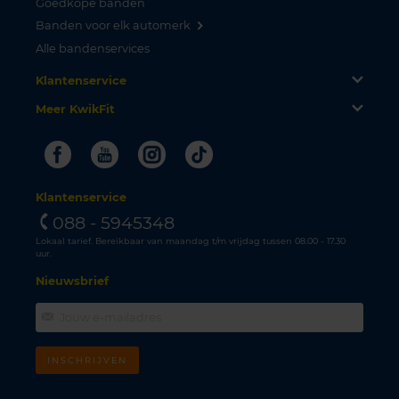
Goedkope banden
Banden voor elk automerk
Alle bandenservices
Klantenservice
Meer KwikFit
Facebook
Youtube
Instagram
Tiktok
Klantenservice
088 - 5945348
Lokaal tarief. Bereikbaar van maandag t/m vrijdag tussen 08.00 - 17.30
uur.
Nieuwsbrief
INSCHRIJVEN