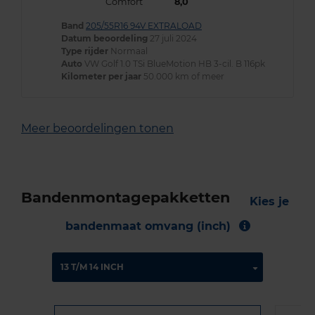
Comfort
8,0
Band
205/55R16 94V EXTRALOAD
Datum beoordeling
27 juli 2024
Type rijder
Normaal
Auto
VW Golf 1.0 TSi BlueMotion HB 3-cil. B 116pk
Kilometer per jaar
50.000 km of meer
Meer beoordelingen tonen
Bandenmontagepakketten
Kies je
bandenmaat omvang (inch)