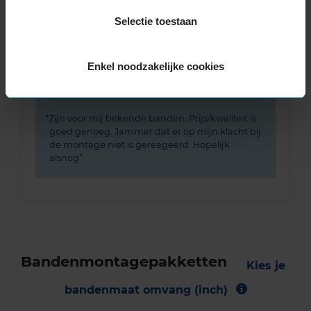
Band
195/65R15 91T
Selectie toestaan
Datum beoordeling
12 oktober 2022
Type rijder
Normaal
Auto
CITROEN C4 Cactus 1.6 BlueHDi 100 HB 4-cil.
Enkel noodzakelijke cookies
D 99pk
Kilometer per jaar
10.000 tot 25.000 km
Zijn voor mij bekende banden. Prijs/kwaliteit is
goed genoeg. Jammer dat er op mijn klacht bij
de montage niet is gereageerd. Hopelijk
alsnog
Bandenmontagepakketten
Kies je
bandenmaat omvang (inch)