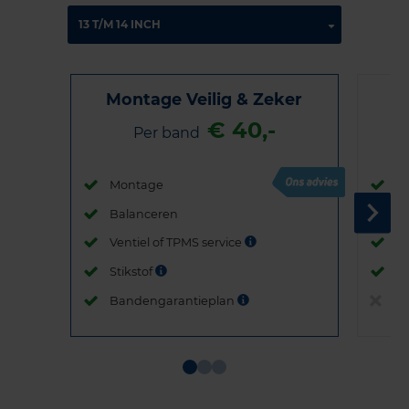
Montage Veilig & Zeker
€ 40,-
Per band
Montage
M
Balanceren
B
Ventiel of TPMS service
Ve
Stikstof
St
Bandengarantieplan
B
Item