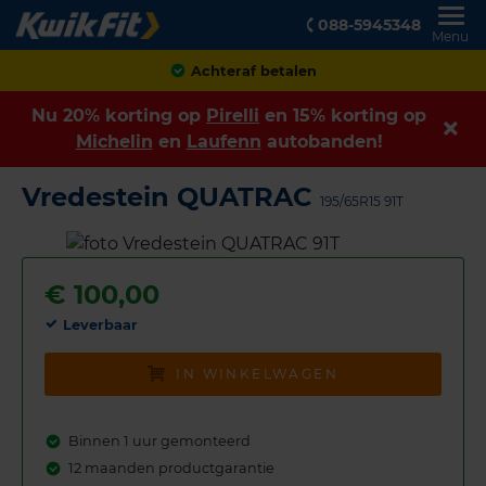
088-5945348
Menu
Achteraf betalen
Nu 20% korting op
Pirelli
en 15% korting op
Michelin
en
Laufenn
autobanden!
Vredestein QUATRAC
195/65R15 91T
€
100,00
Leverbaar
IN WINKELWAGEN
Binnen 1 uur gemonteerd
12 maanden productgarantie