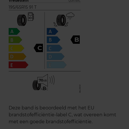
Vredestein
QUATRAC
195/65R15 91 T
B
C
70
B
A
C
Deze band is beoordeeld met het EU
brandstofefficiëntie-label C, wat overeen komt
met een goede brandstofefficiëntie.