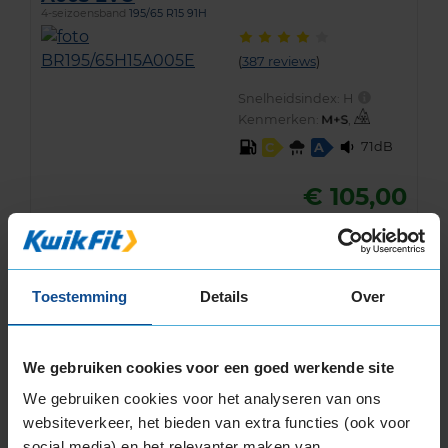
4-seizoensband
195/65 R15 91H
(
387 reviews
)
Snelheidsindex:
H
Kenmerken:
,
71dB
C
A
€ 105,00
KIES
Toestemming
Details
Over
We gebruiken cookies voor een goed werkende site
Klantbeoordelingen
We gebruiken cookies voor het analyseren van ons
websiteverkeer, het bieden van extra functies (ook voor
social media) en het relevanter maken van