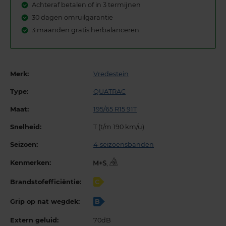
Achteraf betalen of in 3 termijnen
30 dagen omruilgarantie
3 maanden gratis herbalanceren
Merk:
Vredestein
Type:
QUATRAC
Maat:
195/65 R15 91T
Snelheid:
T (t/m 190 km/u)
Seizoen:
4-seizoensbanden
Kenmerken:
,
Brandstofefficiëntie:
C
Grip op nat wegdek:
B
Extern geluid:
70dB