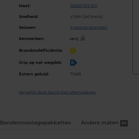
Maat:
195/65 R15 91V
Snelheid:
V (t/m 240 km/u)
Seizoen:
4-seizoensbanden
Kenmerken:
,
Brandstofefficiëntie:
C
Grip op nat wegdek:
B
Extern geluid:
70dB
Vergelijk deze band met alternatieven
Bandenmontage­pakketten
Andere maten
60