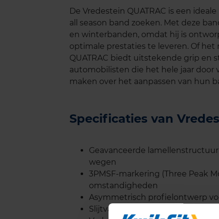
De Vredestein QUATRAC is een ideale
all season band zoeken. Met deze band
en winterbanden, omdat hij is ontw
optimale prestaties te leveren. Of het
QUATRAC biedt uitstekende grip en sta
automobilisten die het hele jaar door v
maken over het aanpassen van hun b
Specificaties van Vred
Geavanceerde lamellenstructuur 
wegen
3PMSF-markering (Three Peak Mou
omstandigheden
Asymmetrisch profielontwerp voor
Slijtvaste rubbersamenstelling v