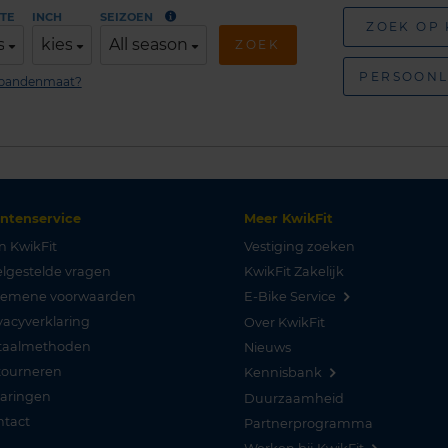
TE
INCH
SEIZOEN
ZOEK OP
s
kies
All season
ZOEK
PERSOONL
n bandenmaat?
antenservice
Meer KwikFit
n KwikFit
Vestiging zoeken
lgestelde vragen
KwikFit Zakelijk
gemene voorwaarden
E-Bike Service
vacyverklaring
Over KwikFit
taalmethoden
Nieuws
tourneren
Kennisbank
varingen
Duurzaamheid
ntact
Partnerprogramma