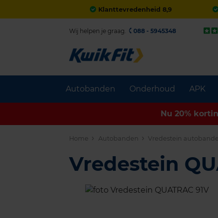
Klanttevredenheid 8,9
Wij helpen je graag.
088 - 5945348
Autobanden
Onderhoud
APK
Nu 20% korti
Home
Autobanden
Vredestein autoband
Vredestein Q