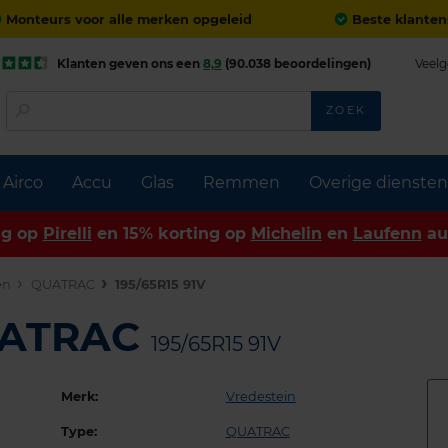
Monteurs voor alle merken opgeleid
Beste klanten
Klanten geven ons een
8,9
(90.038 beoordelingen)
Veelg
ZOEK
Airco
Accu
Glas
Remmen
Overige diensten
ng op
Pirelli
en 15% korting op
Michelin
en
Laufenn
au
en
QUATRAC
195/65R15 91V
UATRAC
195/65R15 91V
Merk:
Vredestein
Type:
QUATRAC