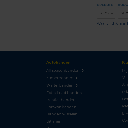
BREEDTE
HOOG
kies
kie
Waar vind ik mij
Autobanden
Kl
All-seasonbanden
Mij
Vee
Zomerbanden
Al
Winterbanden
Pri
Extra Load banden
Be
Runflat banden
Re
Caravanbanden
Er
Banden wisselen
Co
Uitlijnen