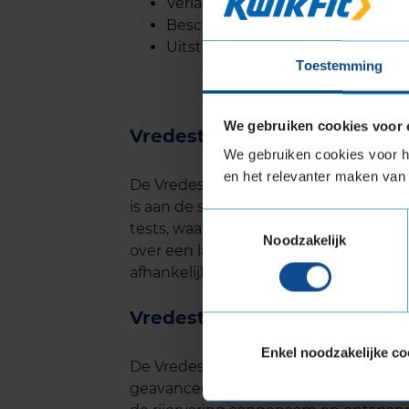
Verlaagde rolweerstand voor ver
Beschikbaar in verschillende ma
Uitstekende remprestaties, voor
Toestemming
We gebruiken cookies voor 
Vredestein QUATRAC levens
We gebruiken cookies voor he
en het relevanter maken van 
De Vredestein QUATRAC staat bekend 
is aan de slijtvaste materialen die in 
Toestemmingsselectie
tests, waaronder die van ANWB en AD
Noodzakelijk
over een langere periode. De levensd
afhankelijk van de rijstijl en het ond
Vredestein QUATRAC geluid
Enkel noodzakelijke co
De Vredestein QUATRAC zorgt voor een 
geavanceerde ontwerp van het profie