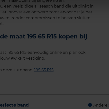
 maakt, zelfs bij langere ritten.
en veelzijdige all season band die uitblinkt in
Het innovatieve ontwerp zorgt ervoor dat je het
ouwen, zonder compromissen te hoeven sluiten
t.
e maat 195 65 R15 kopen bij
at 195 65 R15 eenvoudig online en plan ook
 jouw KwikFit vestiging.
an deze autoband:
195 65 R15
erfecte band
Andere 