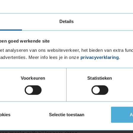
beterd brandstofverbruik
ten voor uiteenlopende voertuigtypen
al op nat wegdek
Details
een goed werkende site
duur
t analyseren van ons websiteverkeer, het bieden van extra func
advertenties. Meer info lees je in onze
privacyverklaring
.
om zijn lange levensduur, wat deels te danken
de band zijn verwerkt. Volgens onafhankelijke
AC, behoudt deze band zijn goede prestaties
Voorkeuren
Statistieken
uur kan oplopen tot 50.000 kilometer,
erhoud van de band.
okies
Selectie toestaan
A
comfortabele en stille rijervaring. Door het
l wordt geluid tot een minimum beperkt, wat