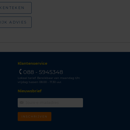
 KENTEKEN
IJK ADVIES
Klantenservice
088 - 5945348
Lokaal tarief. Bereikbaar van maandag t/m
vrijdag tussen 08.00 - 17.30 uur.
Nieuwsbrief
INSCHRIJVEN