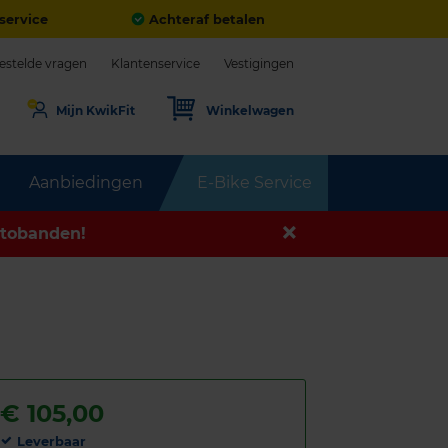
service
Achteraf betalen
estelde vragen
Klantenservice
Vestigingen
Mijn KwikFit
Winkelwagen
Aanbiedingen
E-Bike Service
tobanden!
€
105,00
Leverbaar