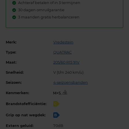
Achteraf betalen of in 3 termijnen
30 dagen omruilgarantie
3 maanden gratis herbalanceren
Merk:
Vredestein
Type:
QUATRAC
Maat:
205/60 R15 91V
Snelheid:
V (t/m 240 km/u)
Seizoen:
4-seizoensbanden
Kenmerken:
,
Brandstofefficiëntie:
C
Grip op nat wegdek:
B
Extern geluid:
70dB