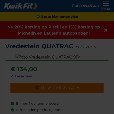
088-5945348
Menu
Achteraf betalen
Nu 20% korting op
Pirelli
en 15% korting op
Michelin
en
Laufenn
autobanden!
Vredestein QUATRAC
205/60R15 91V
€
134,00
Leverbaar
IN WINKELWAGEN
Binnen 1 uur gemonteerd
12 maanden productgarantie