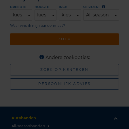
BREEDTE
HOOGTE
INCH
SEIZOEN
kies
kies
kies
All season
Waar vind ik mijn bandenmaat?
ZOEK
Andere zoekopties:
ZOEK OP KENTEKEN
PERSOONLIJK ADVIES
Autobanden
All-seasonbanden