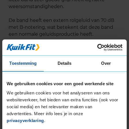
weersomstandigheden.
De band heeft een extern rolgeluid van 70 dB
met B-notering, wat betekent dat deze band
een normale geluidsproductie heeft.
Wil je nog meer informatie over het
bandenlabel van deze band, klik dan
hier
Toestemming
Details
Over
We gebruiken cookies voor een goed werkende site
Klantbeoordelingen
We gebruiken cookies voor het analyseren van ons
websiteverkeer, het bieden van extra functies (ook voor
social media) en het relevanter maken van
9,0
Algemeen
9,0
advertenties. Meer info lees je in onze
Geluid
9,0
privacyverklaring
.
Grip
9,0