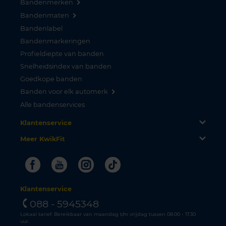
Bandenmerken
Bandenmaten
Bandenlabel
Bandenmarkeringen
Profieldiepte van banden
Snelheidsindex van banden
Goedkope banden
Banden voor elk automerk
Alle bandenservices
Klantenservice
Meer KwikFit
Facebook
Youtube
Instagram
Tiktok
Klantenservice
088 - 5945348
Lokaal tarief. Bereikbaar van maandag t/m vrijdag tussen 08.00 - 17.30
uur.