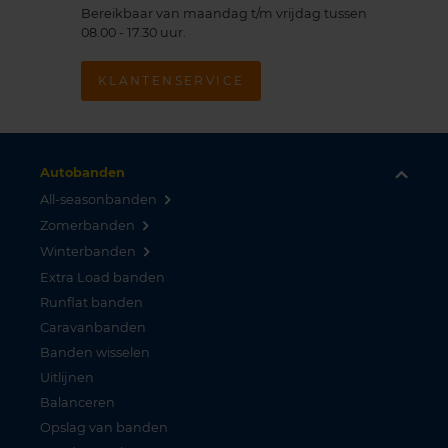
Bereikbaar van maandag t/m vrijdag tussen
08.00 - 17.30 uur.
KLANTENSERVICE
Autobanden
All-seasonbanden
Zomerbanden
Winterbanden
Extra Load banden
Runflat banden
Caravanbanden
Banden wisselen
Uitlijnen
Balanceren
Opslag van banden