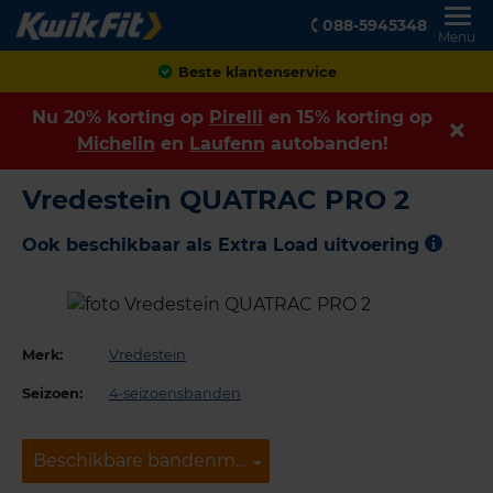
088-5945348
Menu
Beste klantenservice
Nu 20% korting op
Pirelli
en 15% korting op
Michelin
en
Laufenn
autobanden!
Vredestein QUATRAC PRO 2
Ook beschikbaar als Extra Load uitvoering
Merk:
Vredestein
Seizoen:
4-seizoensbanden
Beschikbare bandenmaten
Beschikbare bandenmaten