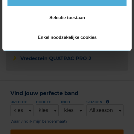
Vredestein QUATRAC 5
Vredestein QUATRAC PRO
Selectie toestaan
Vredestein QUATRAC PRO+
Vredestein COMTRAC 2 ALLSEASON
Enkel noodzakelijke cookies
Vredestein Comtrac 2 All Season+
Vredestein PINZA AT
Vredestein QUATRAC PRO 2
Vind jouw perfecte band
BREEDTE
HOOGTE
INCH
SEIZOEN
kies
kies
kies
All season
Waar vind ik mijn bandenmaat?