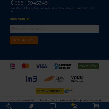
088 - 5945348
Lokaal tarief. Bereikbaar van maandag t/m vrijdag tussen 08.00 - 17.30
uur.
Nieuwsbrief
INSCHRIJVEN
©
KwikFit Nederland B.V., Daltonstraat 17, 3846BX Harderwijk, KvK 08017845 |
Algemene voorwaarden
•
Privacyverklaring
•
Cookiebeleid
•
Disclaimer
This site is protected by reCAPTCHA and the Google
Privacy Policy
and
Terms of