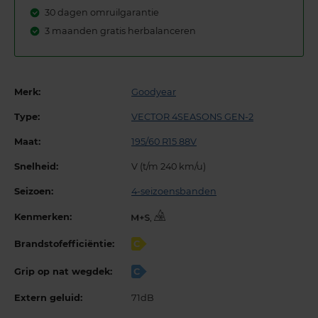
30 dagen omruilgarantie
3 maanden gratis herbalanceren
Merk:
Goodyear
Type:
VECTOR 4SEASONS GEN-2
Maat:
195/60 R15 88V
Snelheid:
V (t/m 240 km/u)
Seizoen:
4-seizoensbanden
Kenmerken:
,
Brandstofefficiëntie:
C
Grip op nat wegdek:
C
Extern geluid:
71dB