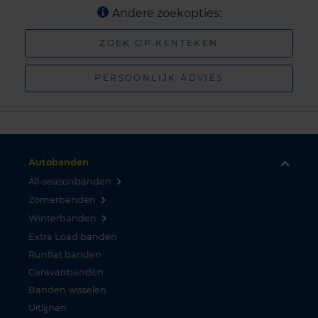
Andere zoekopties:
ZOEK OP KENTEKEN
PERSOONLIJK ADVIES
Autobanden
All-seasonbanden
Zomerbanden
Winterbanden
Extra Load banden
Runflat banden
Caravanbanden
Banden wisselen
Uitlijnen