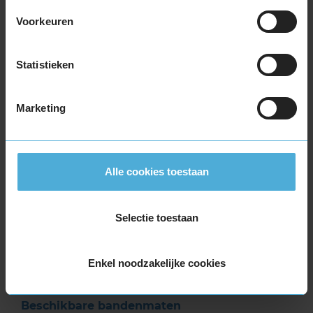
€ 40,-
Per band
Voorkeuren
Montage
M
Statistieken
Balanceren
B
Ventiel of TPMS service
Ve
Marketing
Stikstof
St
Bandengarantieplan
B
Alle cookies toestaan
Item
Selectie toestaan
1
of
3
Enkel noodzakelijke cookies
Beschikbare bandenmaten