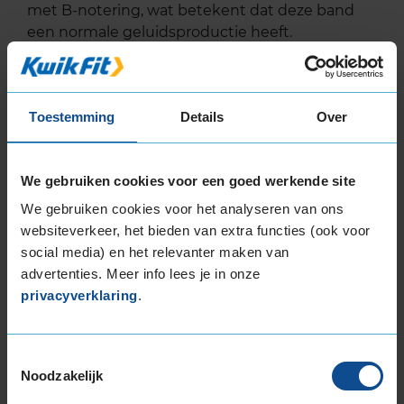
met B-notering, wat betekent dat deze band
een normale geluidsproductie heeft.
Wil je nog meer informatie over het
bandenlabel van deze band, klik dan
hier
Toestemming
Details
Over
We gebruiken cookies voor een goed werkende site
We gebruiken cookies voor het analyseren van ons
Bandenmontagepakketten
Kies je
websiteverkeer, het bieden van extra functies (ook voor
bandenmaat omvang (inch)
social media) en het relevanter maken van
advertenties. Meer info lees je in onze
privacyverklaring
.
Toestemmingsselectie
Noodzakelijk
Montage Veilig & Zeker