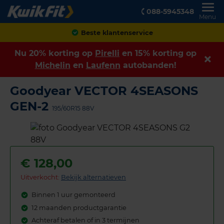
088-5945348
Menu
Achteraf betalen
Nu 20% korting op
Pirelli
en 15% korting op
Michelin
en
Laufenn
autobanden!
Goodyear VECTOR 4SEASONS
GEN-2
195/60R15 88V
€
128,00
Uitverkocht:
Bekijk alternatieven
Binnen 1 uur gemonteerd
12 maanden productgarantie
Achteraf betalen of in 3 termijnen