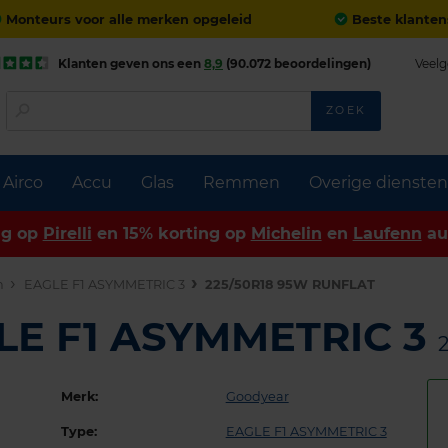
Monteurs voor alle merken opgeleid
Beste klanten
Klanten geven ons een
8,9
(90.072 beoordelingen)
Veelg
ZOEK
Airco
Accu
Glas
Remmen
Overige diensten
ng op
Pirelli
en 15% korting op
Michelin
en
Laufenn
au
n
EAGLE F1 ASYMMETRIC 3
225/50R18 95W RUNFLAT
LE F1 ASYMMETRIC 3
Merk:
Goodyear
Type:
EAGLE F1 ASYMMETRIC 3