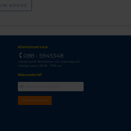
IJK ADVIES
Klantenservice
088 - 5945348
Lokaal tarief. Bereikbaar van maandag t/m
vrijdag tussen 08.00 - 17.30 uur.
Nieuwsbrief
INSCHRIJVEN
m
k