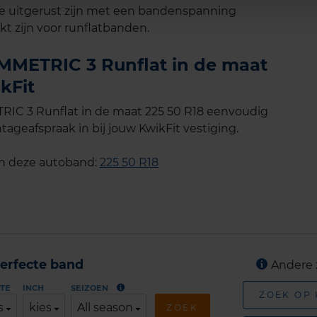
e uitgerust zijn met een bandenspanning
t zijn voor runflatbanden.
MMETRIC 3 Runflat in de maat
kFit
IC 3 Runflat in de maat 225 50 R18 eenvoudig
tageafspraak in bij jouw KwikFit vestiging.
an deze autoband:
225 50 R18
erfecte band
Andere 
TE
INCH
SEIZOEN
ZOEK OP
s
kies
All season
ZOEK