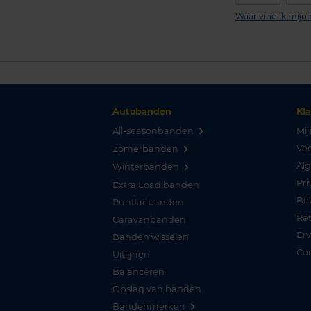
Waar vind ik mij
Autobanden
Kl
All-seasonbanden
Mij
Vee
Zomerbanden
Al
Winterbanden
Pri
Extra Load banden
Be
Runflat banden
Re
Caravanbanden
Er
Banden wisselen
Co
Uitlijnen
Balanceren
Opslag van banden
Bandenmerken