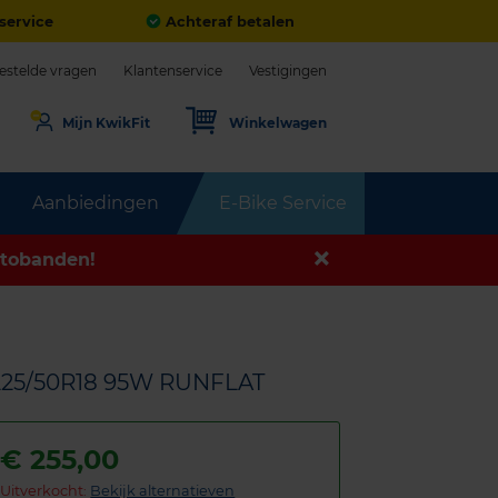
service
Achteraf betalen
estelde vragen
Klantenservice
Vestigingen
Mijn KwikFit
Winkelwagen
Aanbiedingen
E-Bike Service
tobanden!
225/50R18 95W RUNFLAT
€
255,00
Uitverkocht:
Bekijk alternatieven