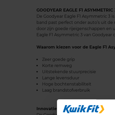
GOODYEAR EAGLE F1 ASYMMETRIC 
De Goodyear Eagle F1 Asymmetric 3 i
band past perfect onder auto’s uit d
door zijn goede rijeigenschappen en 
Eagle F1 Asymmetric 3 van Goodyear 
Waarom kiezen voor de Eagle F1 As
Zeer goede grip
Korte remweg
Uitstekende stuurprecisie
Lange levensduur
Hoge bochtenstabiliteit
Laag brandstofverbruik
Innovatieve technologieën:
De Goodyear Eagle F1 Asymmetric 3 i