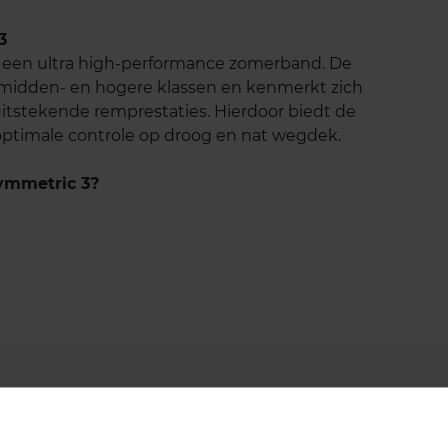
3
s een ultra high-performance zomerband. De
e midden- en hogere klassen en kenmerkt zich
uitstekende remprestaties. Hierdoor biedt de
optimale controle op droog en nat wegdek.
ymmetric 3?
s met behulp van diverse technologieën