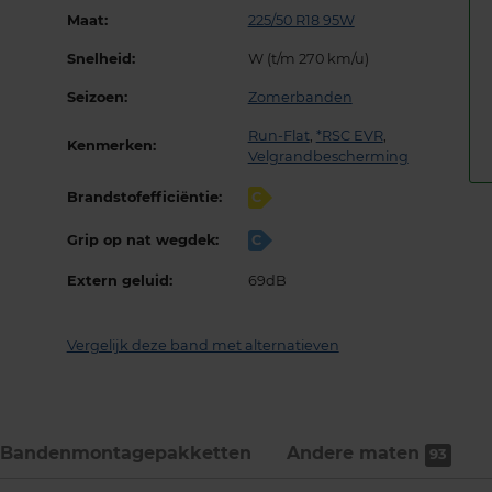
Maat:
225/50 R18 95W
Snelheid:
W (t/m 270 km/u)
Seizoen:
Zomerbanden
Run-Flat
,
*RSC EVR
,
Kenmerken:
Velgrandbescherming
Brandstofefficiëntie:
C
Grip op nat wegdek:
C
Extern geluid:
69dB
Vergelijk deze band met alternatieven
Bandenmontage­pakketten
Andere maten
93