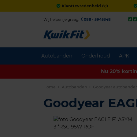
Klanttevredenheid 8,9
Wij helpen je graag.
088 - 5945348
Autobanden
Onderhoud
APK
Nu 20% korti
Home
Autobanden
Goodyear autobande
Goodyear EAG