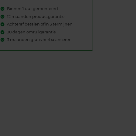
Binnen 1 uur gemonteerd
12 maanden productgarantie
Achteraf betalen of in 3 termijnen
30 dagen omruilgarantie
3 maanden gratis herbalanceren