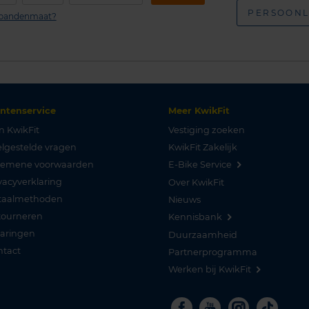
PERSOONL
n bandenmaat?
antenservice
Meer KwikFit
n KwikFit
Vestiging zoeken
lgestelde vragen
KwikFit Zakelijk
gemene voorwaarden
E-Bike Service
vacyverklaring
Over KwikFit
taalmethoden
Nieuws
tourneren
Kennisbank
varingen
Duurzaamheid
ntact
Partnerprogramma
Werken bij KwikFit
Facebook
Youtube
Instagra
Tikto