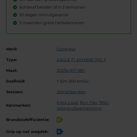
Achteraf betalen of in 3 termijnen
30 dagen omruilgarantie
3 maanden gratis herbalanceren
Merk:
Goodyear
Type:
EAGLE F1 ASYMMETRIC 3
Maat:
225/50 R17 98Y
Snelheid:
Y (t/m 300 km/u)
Seizoen:
Zomerbanden
Extra Load
,
Run-Flat
,
*RSC
,
Kenmerken:
Velgrandbescherming
Brandstofefficiëntie:
B
Grip op nat wegdek:
B