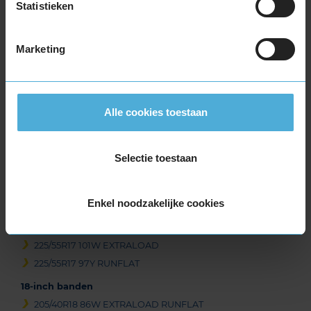
Statistieken
3
Marketing
Beschikbare bandenmaten
17-inch banden
205/45R17 88W EXTRALOAD
Alle cookies toestaan
205/45R17 88W EXTRALOAD RUNFLAT
205/50R17 89V
Selectie toestaan
215/45R17 91W EXTRALOAD
225/45R17 91W
225/45R17 91W
Enkel noodzakelijke cookies
225/45R17 94Y EXTRALOAD
225/55R17 101V EXTRALOAD
225/55R17 101W EXTRALOAD
225/55R17 97Y RUNFLAT
18-inch banden
205/40R18 86W EXTRALOAD RUNFLAT