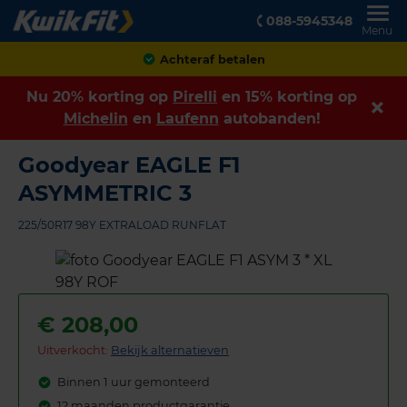
088-5945348
Menu
Klanten geven ons een
8,9
Nu 20% korting op
Pirelli
en 15% korting op
Michelin
en
Laufenn
autobanden!
Goodyear EAGLE F1
ASYMMETRIC 3
225/50R17 98Y EXTRALOAD RUNFLAT
€
208,00
Uitverkocht:
Bekijk alternatieven
Binnen 1 uur gemonteerd
12 maanden productgarantie