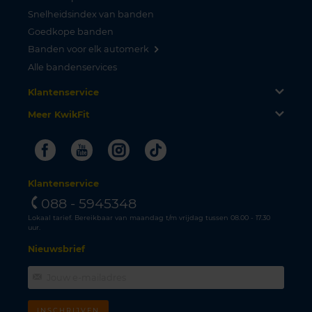
Snelheidsindex van banden
Goedkope banden
Banden voor elk automerk
Alle bandenservices
Klantenservice
Meer KwikFit
Facebook
Youtube
Instagram
Tiktok
Klantenservice
088 - 5945348
Lokaal tarief. Bereikbaar van maandag t/m vrijdag tussen 08.00 - 17.30
uur.
Nieuwsbrief
INSCHRIJVEN