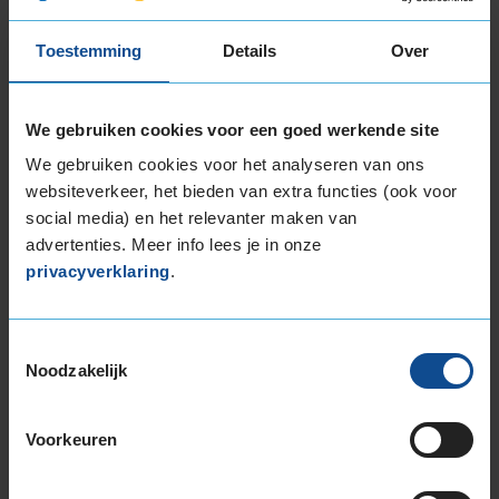
Toestemming
Details
Over
Montage Veilig & Zeker
€ 40,-
Per band
We gebruiken cookies voor een goed werkende site
We gebruiken cookies voor het analyseren van ons
Montage
M
websiteverkeer, het bieden van extra functies (ook voor
social media) en het relevanter maken van
Balanceren
B
advertenties. Meer info lees je in onze
Ventiel of TPMS service
Ve
privacyverklaring
.
Stikstof
St
Bandengarantieplan
B
Toestemmingsselectie
Noodzakelijk
Item
Voorkeuren
1
of