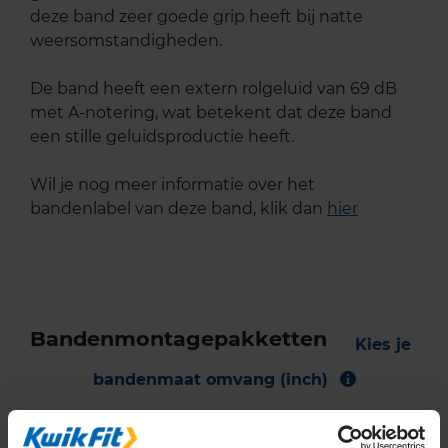
deze band zeer goede grip heeft bij natte
weersomstandigheden.
De band heeft een extern rolgeluid van 69 dB
met A-notering, wat betekent dat deze band
een stille geluidsproductie heeft.
Wil je nog meer informatie over het
bandenlabel van deze band, klik dan
hier
Bandenmontagepakketten
Kies je
bandenmaat omvang (inch)