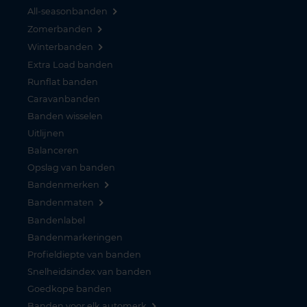
All-seasonbanden
Zomerbanden
Winterbanden
Extra Load banden
Runflat banden
Caravanbanden
Banden wisselen
Uitlijnen
Balanceren
Opslag van banden
Bandenmerken
Bandenmaten
Bandenlabel
Bandenmarkeringen
Profieldiepte van banden
Snelheidsindex van banden
Goedkope banden
Banden voor elk automerk