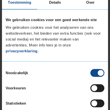
Toestemming
Details
Over
€ 40,-
Per band
We gebruiken cookies voor een goed werkende site
Montage
M
We gebruiken cookies voor het analyseren van ons
Balanceren
B
websiteverkeer, het bieden van extra functies (ook voor
Ventiel of TPMS service
Ve
social media) en het relevanter maken van
advertenties. Meer info lees je in onze
Stikstof
St
privacyverklaring
.
Bandengarantieplan
B
Toestemmingsselectie
Noodzakelijk
Item
1
Voorkeuren
of
3
Statistieken