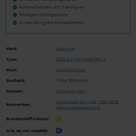
Achteraf betalen of in 3 termijnen
30 dagen omruilgarantie
3 maanden gratis herbalanceren
Merk:
Goodyear
Type:
EAGLE F1 ASYMMETRIC 3
Maat:
245/45 R18 100Y
Snelheid:
Y (t/m 300 km/u)
Seizoen:
Zomerbanden
Extra Load
,
Run-Flat
,
* RSC MOE
,
Kenmerken:
Velgrandbescherming
Brandstofefficiëntie:
C
Grip op nat wegdek:
B