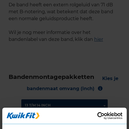
De band heeft een extern rolgeluid van 71 dB
met B-notering, wat betekent dat deze band
een normale geluidsproductie heeft.
Wil je nog meer informatie over het
bandenlabel van deze band, klik dan
hier
Bandenmontagepakketten
Kies je
bandenmaat omvang (inch)
Montage Veilig & Zeker