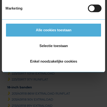
Beschikbare bandenmaten
Marketing
17-inch banden
205/45R17 88W EXTRALOAD
205/45R17 88W EXTRALOAD RUNFLAT
Alle cookies toestaan
205/50R17 89V
215/45R17 91W EXTRALOAD
225/45R17 91W
Selectie toestaan
225/45R17 91W
225/45R17 94Y EXTRALOAD
Enkel noodzakelijke cookies
225/50R17 98Y EXTRALOAD RUNFLAT
225/55R17 101V EXTRALOAD
225/55R17 101W EXTRALOAD
225/55R17 97Y RUNFLAT
18-inch banden
205/40R18 86W EXTRALOAD RUNFLAT
205/45R18 90V EXTRALOAD
215/40R18 89Y EXTRALOAD