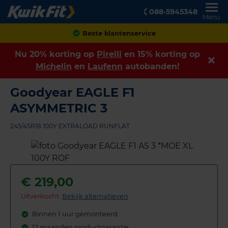
088-5945348
Menu
Achteraf betalen
Nu 20% korting op
Pirelli
en 15% korting op
Michelin
en
Laufenn
autobanden!
Goodyear EAGLE F1
ASYMMETRIC 3
245/45R18 100Y EXTRALOAD RUNFLAT
€
219,00
Uitverkocht:
Bekijk alternatieven
Binnen 1 uur gemonteerd
12 maanden productgarantie