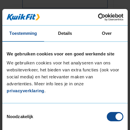
Item
1
Toestemming
Details
Over
of
3
We gebruiken cookies voor een goed werkende site
We gebruiken cookies voor het analyseren van ons
Beschikbare bandenmaten
websiteverkeer, het bieden van extra functies (ook voor
social media) en het relevanter maken van
17-inch banden
advertenties. Meer info lees je in onze
205/45R17 88W EXTRALOAD
privacyverklaring
.
205/45R17 88W EXTRALOAD RUNFLAT
205/50R17 89V
215/45R17 91W EXTRALOAD
Toestemmingsselectie
225/45R17 91W
Noodzakelijk
225/45R17 91W
225/45R17 94Y EXTRALOAD