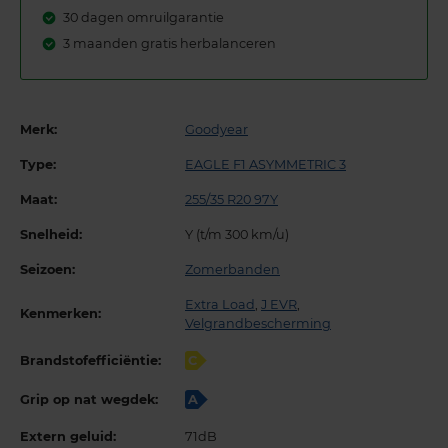
30 dagen omruilgarantie
3 maanden gratis herbalanceren
Merk:
Goodyear
Type:
EAGLE F1 ASYMMETRIC 3
Maat:
255/35 R20 97Y
Snelheid:
Y (t/m 300 km/u)
Seizoen:
Zomerbanden
Extra Load
,
J EVR
,
Kenmerken:
Velgrandbescherming
Brandstofefficiëntie:
C
Grip op nat wegdek:
A
Extern geluid:
71dB