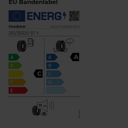
EU Bandenlabel
Goodyear
EAGLE F1 ASYMMETRIC 3
255/35R20 97 Y
A
C
71
B
A
C