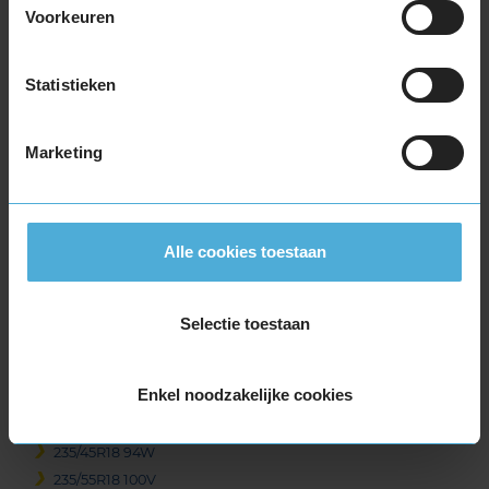
Voorkeuren
225/50R17 98Y EXTRALOAD RUNFLAT
225/55R17 101V EXTRALOAD
225/55R17 101W EXTRALOAD
Statistieken
225/55R17 97Y RUNFLAT
18-inch banden
Marketing
205/40R18 86W EXTRALOAD RUNFLAT
205/45R18 90V EXTRALOAD
215/40R18 89Y EXTRALOAD
Alle cookies toestaan
215/45R18 89V
215/50R18 92V
215/50R18 92V
Selectie toestaan
225/40R18 92Y EXTRALOAD
225/45R18 91Y RUNFLAT
Enkel noodzakelijke cookies
225/45R18 95Y EXTRALOAD RUNFLAT
225/50R18 95W RUNFLAT
235/45R18 94W
235/55R18 100V