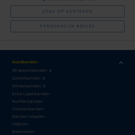
ZOEK OP KENTEKEN
PERSOONLIJK ADVIES
Autobanden
All-seasonbanden
Zomerbanden
Winterbanden
Extra Load banden
Runflat banden
Caravanbanden
Banden wisselen
Uitlijnen
Balanceren