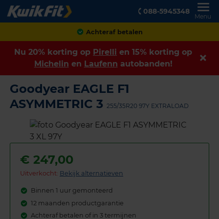
088-5945348
Menu
Klanten geven ons een
8,9
Nu 20% korting op
Pirelli
en 15% korting op
Michelin
en
Laufenn
autobanden!
Goodyear EAGLE F1
ASYMMETRIC 3
255/35R20 97Y EXTRALOAD
€
247,00
Uitverkocht:
Bekijk alternatieven
Binnen 1 uur gemonteerd
12 maanden productgarantie
Achteraf betalen of in 3 termijnen