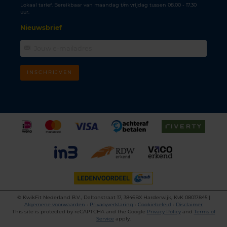
Lokaal tarief. Bereikbaar van maandag t/m vrijdag tussen 08.00 - 17.30
uur.
Nieuwsbrief
INSCHRIJVEN
©
KwikFit Nederland B.V., Daltonstraat 17, 3846BX Harderwijk, KvK 08017845 |
Algemene voorwaarden
•
Privacyverklaring
•
Cookiebeleid
•
Disclaimer
This site is protected by reCAPTCHA and the Google
Privacy Policy
and
Terms of
Service
apply.