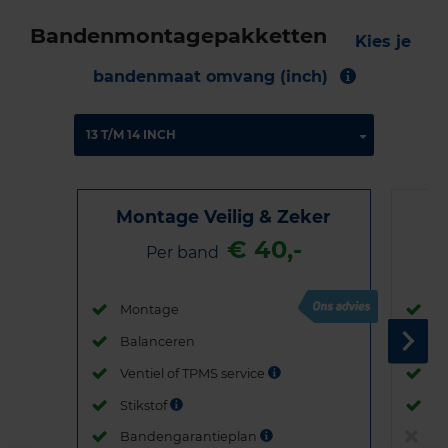
Bandenmontagepakketten
Kies je
bandenmaat omvang (inch)
Montage Veilig & Zeker
€ 40,-
Per band
Montage
M
Balanceren
B
Ventiel of TPMS service
Ve
Stikstof
St
Bandengarantieplan
B