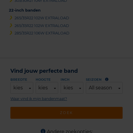
305/30R21 104Y EXTRALOAD
22-inch banden
265/35R22 102W EXTRALOAD
265/35R22 102W EXTRALOAD
285/35R22 106W EXTRALOAD
Vind jouw perfecte band
BREEDTE
HOOGTE
INCH
SEIZOEN
kies
kies
kies
All season
Waar vind ik mijn bandenmaat?
ZOEK
Andere zoekopties: