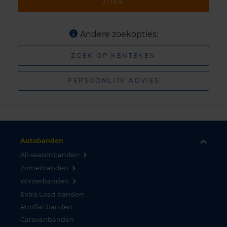
ZOEK
Andere zoekopties:
ZOEK OP KENTEKEN
PERSOONLIJK ADVIES
Autobanden
All-seasonbanden
Zomerbanden
Winterbanden
Extra Load banden
Runflat banden
Caravanbanden