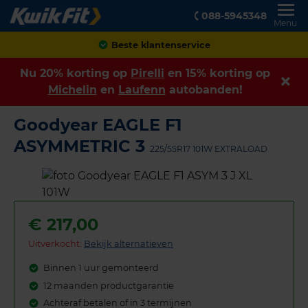
088-5945348
Menu
Achteraf betalen
Nu 20% korting op
Pirelli
en 15% korting op
Michelin
en
Laufenn
autobanden!
Goodyear EAGLE F1
ASYMMETRIC 3
225/55R17 101W EXTRALOAD
€
217,00
Uitverkocht:
Bekijk alternatieven
Binnen 1 uur gemonteerd
12 maanden productgarantie
Achteraf betalen of in 3 termijnen