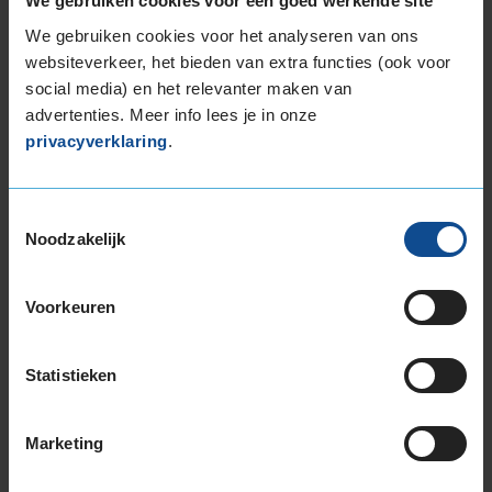
We gebruiken cookies voor een goed werkende site
Stikstof
St
We gebruiken cookies voor het analyseren van ons
websiteverkeer, het bieden van extra functies (ook voor
Bandengarantieplan
B
social media) en het relevanter maken van
advertenties. Meer info lees je in onze
privacyverklaring
.
Item
1
Toestemmingsselectie
of
Noodzakelijk
3
Voorkeuren
Beschikbare bandenmaten
Statistieken
17-inch banden
205/45R17 88W EXTRALOAD
205/45R17 88W EXTRALOAD RUNFLAT
Marketing
205/50R17 89V
215/45R17 91W EXTRALOAD