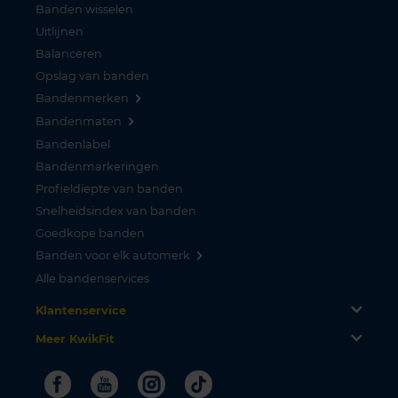
Banden wisselen
Uitlijnen
Balanceren
Opslag van banden
Bandenmerken
Bandenmaten
Bandenlabel
Bandenmarkeringen
Profieldiepte van banden
Snelheidsindex van banden
Goedkope banden
Banden voor elk automerk
Alle bandenservices
Klantenservice
Meer KwikFit
Facebook
Youtube
Instagram
Tiktok