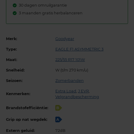
30 dagen omruilgarantie
3 maanden gratis herbalanceren
Merk:
Goodyear
Type:
EAGLE F1 ASYMMETRIC 3
Maat:
225/55 R17 101W
Snelheid:
W (t/m 270 km/u)
Seizoen:
Zomerbanden
Extra Load
,
J EVR
,
Kenmerken:
Velgrandbescherming
Brandstofefficiëntie:
B
Grip op nat wegdek:
A
Extern geluid:
72dB