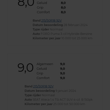
8,0
Geluid
8,0
Grip
8,0
Comfort
8,0
Band
215/50R18 92V
Datum beoordeling
28 februari 2024
Type rijder
Normaal
Auto
FORD Puma 3-cil Hybride-Benzine
Kilometer per jaar
10.000 tot 25.000 km
9,0
Algemeen
9,0
Geluid
9,0
Grip
9,0
Comfort
9,0
Band
215/50R18 92V
Datum beoordeling
9 januari 2024
Type rijder
Normaal
Auto
SEAT Ateca 1.4 TSi ACT SUV 4-cil. B 150pk
Kilometer per jaar
25.000 tot 50.000 km