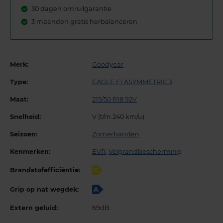
30 dagen omruilgarantie
3 maanden gratis herbalanceren
Merk:
Goodyear
Type:
EAGLE F1 ASYMMETRIC 3
Maat:
215/50 R18 92V
Snelheid:
V (t/m 240 km/u)
Seizoen:
Zomerbanden
Kenmerken:
EVR
,
Velgrandbescherming
Brandstofefficiëntie:
C
Grip op nat wegdek:
A
Extern geluid:
69dB