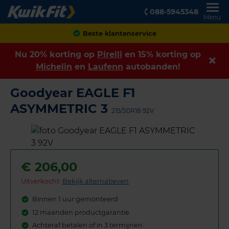
088-5945348
Menu
Achteraf betalen
Nu 20% korting op
Pirelli
en 15% korting op
Michelin
en
Laufenn
autobanden!
Goodyear EAGLE F1
ASYMMETRIC 3
215/50R18 92V
€
206,00
Uitverkocht:
Bekijk alternatieven
Binnen 1 uur gemonteerd
12 maanden productgarantie
Achteraf betalen of in 3 termijnen