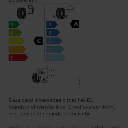
215/50R18 92 V
A
C
69
B
A
C
Deze band is beoordeeld met het EU
brandstofefficiëntie-label C, wat overeen komt
met een goede brandstofefficiëntie.
In de categorie grip op nat wegdek is deze band