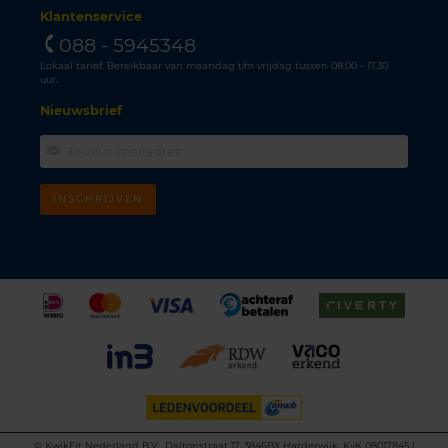
Klantenservice
088 - 5945348
Lokaal tarief. Bereikbaar van maandag t/m vrijdag tussen 08.00 - 17.30
uur.
Nieuwsbrief
INSCHRIJVEN
©
KwikFit Nederland B.V., Daltonstraat 17, 3846BX Harderwijk, KvK 08017845 |