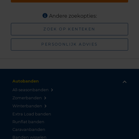
Andere zoekopties:
ZOEK OP KENTEKEN
PERSOONLIJK ADVIES
Autobanden
All-seasonbanden
Zomerbanden
Winterbanden
Extra Load banden
Runflat banden
Caravanbanden
Banden wisselen