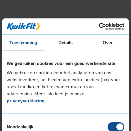
Bandenmontagepakketten
Kies je
bandenmaat omvang (inch)
Toestemming
Details
Over
We gebruiken cookies voor een goed werkende site
We gebruiken cookies voor het analyseren van ons
Montage Veilig & Zeker
websiteverkeer, het bieden van extra functies (ook voor
social media) en het relevanter maken van
€ 40,-
Per band
advertenties. Meer info lees je in onze
privacyverklaring
.
Montage
M
Balanceren
B
Toestemmingsselectie
Ventiel of TPMS service
Ve
Noodzakelijk