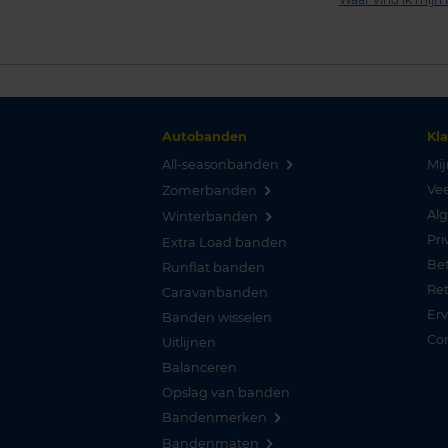
Autobanden
Kl
All-seasonbanden
Mij
Vee
Zomerbanden
Al
Winterbanden
Pri
Extra Load banden
Be
Runflat banden
Re
Caravanbanden
Er
Banden wisselen
Co
Uitlijnen
Balanceren
Opslag van banden
Bandenmerken
Bandenmaten