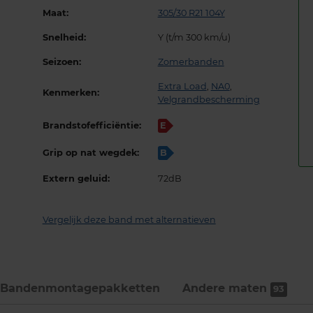
Maat:
305/30 R21 104Y
Snelheid:
Y (t/m 300 km/u)
Seizoen:
Zomerbanden
Extra Load
,
NA0
,
Kenmerken:
Velgrandbescherming
Brandstofefficiëntie:
E
Grip op nat wegdek:
B
Extern geluid:
72dB
Vergelijk deze band met alternatieven
Bandenmontage­pakketten
Andere maten
93