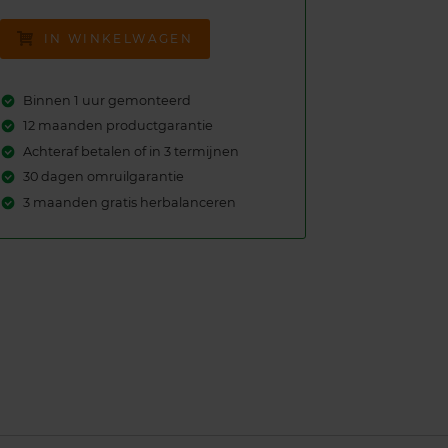
IN WINKELWAGEN
Binnen 1 uur gemonteerd
12 maanden productgarantie
Achteraf betalen of in 3 termijnen
30 dagen omruilgarantie
3 maanden gratis herbalanceren