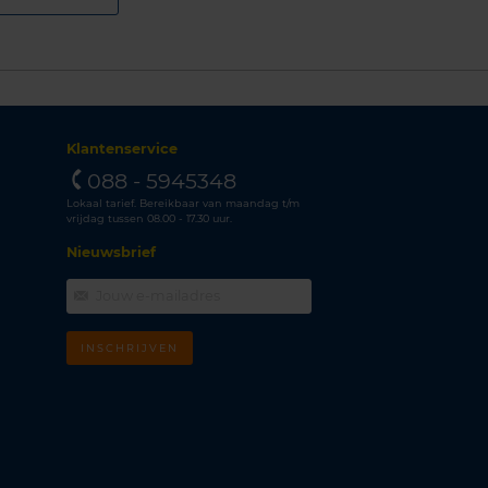
Klantenservice
088 - 5945348
Lokaal tarief. Bereikbaar van maandag t/m
vrijdag tussen 08.00 - 17.30 uur.
Nieuwsbrief
INSCHRIJVEN
m
k