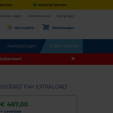
service
Achteraf betalen
estelde vragen
Klantenservice
Vestigingen
Mijn KwikFit
Winkelwagen
Aanbiedingen
E-Bike Service
tobanden!
305/30R21 104Y EXTRALOAD
€
467,00
Leverbaar