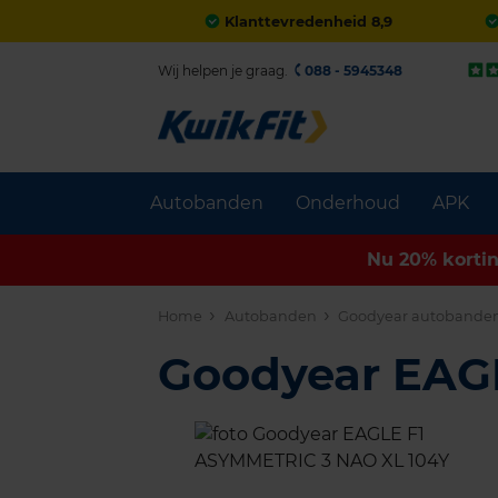
Klanttevredenheid 8,9
Wij helpen je graag.
088 - 5945348
Autobanden
Onderhoud
APK
Nu 20% korti
Home
Autobanden
Goodyear autobande
Goodyear EAG