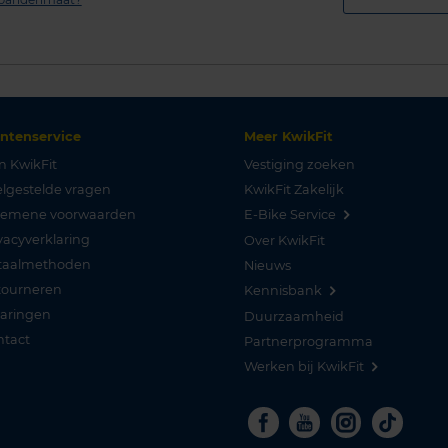
antenservice
Meer KwikFit
n KwikFit
Vestiging zoeken
lgestelde vragen
KwikFit Zakelijk
gemene voorwaarden
E-Bike Service
vacyverklaring
Over KwikFit
taalmethoden
Nieuws
tourneren
Kennisbank
varingen
Duurzaamheid
ntact
Partnerprogramma
Werken bij KwikFit
Facebook
Youtube
Instagra
Tikto