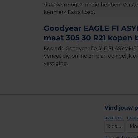
draagvermogen nodig hebben. Verste
kenmerk Extra Load.
Goodyear EAGLE F1 ASYM
maat 305 30 R21 kopen b
Koop de Goodyear EAGLE F1 ASYMMETRI
eenvoudig online en plan ook gelijk on
vestiging.
Vind jouw p
BREEDTE
HOOG
kies
kie
Waar vind ik mij