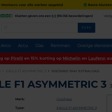
Monteurs voor alle merken opgeleid
Beste klanten
Klanten geven ons een
8,9
(90.156 beoordelingen)
Veelg
ZOEK
Airco
Accu
Glas
Remmen
Overige diensten
ng op
Pirelli
en 15% korting op
Michelin
en
Laufenn
au
n
EAGLE F1 ASYMMETRIC 3
305/30R21 104Y EXTRALOAD
LE F1 ASYMMETRIC 3
Merk:
Goodyear
Type:
EAGLE F1 ASYMMETRIC 3