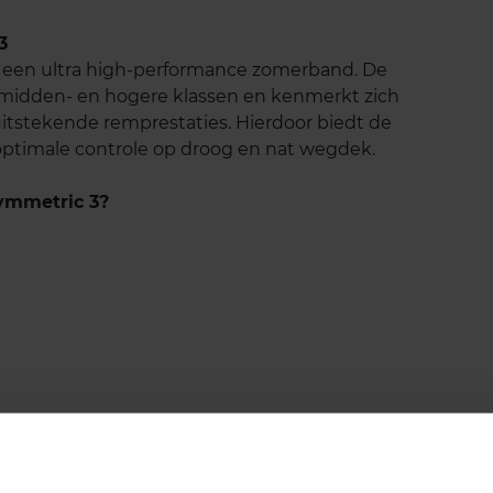
3
s een ultra high-performance zomerband. De
e midden- en hogere klassen en kenmerkt zich
uitstekende remprestaties. Hierdoor biedt de
optimale controle op droog en nat wegdek.
ymmetric 3?
s met behulp van diverse technologieën