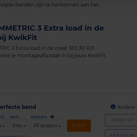
vigde banden zijn te herkennen aan het
METRIC 3 Extra load in de
ij KwikFit
C 3 Extra load in de maat 305 30 R21
line je montageafspraak in bij jouw KwikFit
erfecte band
Andere 
TE
INCH
SEIZOEN
ZOEK OP
s
kies
All season
ZOEK
PERSOONL
n bandenmaat?