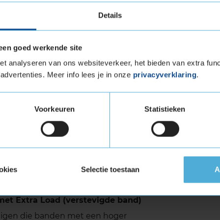
Details
antwoordelijk voor de voortreffelijke grip, het
d op de weg.
ergroot het contact van de band met de weg en
een goed werkende site
 grip op natte wegen.
t analyseren van ons websiteverkeer, het bieden van extra func
ogie’ is verantwoordelijk voor de lichtgewicht
advertenties. Meer info lees je in onze
privacyverklaring
.
et speciale rubbermengsel en het asymmetrisch
 slijtage en een lager brandstofverbruik.
Voorkeuren
Statistieken
ert optimale rijprestaties en biedt een hoge
luiden verhogen bovendien je rijplezier. Met de
metric 3 van Goodyear ben jij helemaal klaar om
okies
Selectie toestaan
A
et Extra Load (verstevigde band)
tuigen die banden met een hoger