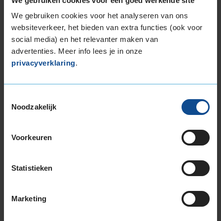
We gebruiken cookies voor een goed werkende site
Stikstof
St
We gebruiken cookies voor het analyseren van ons
websiteverkeer, het bieden van extra functies (ook voor
Bandengarantieplan
B
social media) en het relevanter maken van
advertenties. Meer info lees je in onze
privacyverklaring
.
Item
1
Toestemmingsselectie
of
Noodzakelijk
3
Voorkeuren
Beschikbare bandenmaten
Statistieken
17-inch banden
205/45R17 88W EXTRALOAD
205/45R17 88W EXTRALOAD RUNFLAT
Marketing
205/50R17 89V
215/45R17 91W EXTRALOAD