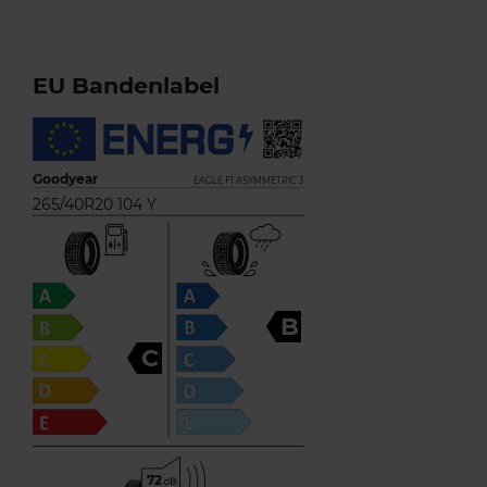
EU Bandenlabel
Goodyear
EAGLE F1 ASYMMETRIC 3
265/40R20 104 Y
B
C
72