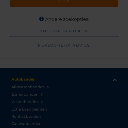
ZOEK
Andere zoekopties:
ZOEK OP KENTEKEN
PERSOONLIJK ADVIES
Autobanden
All-seasonbanden
Zomerbanden
Winterbanden
Extra Load banden
Runflat banden
Caravanbanden