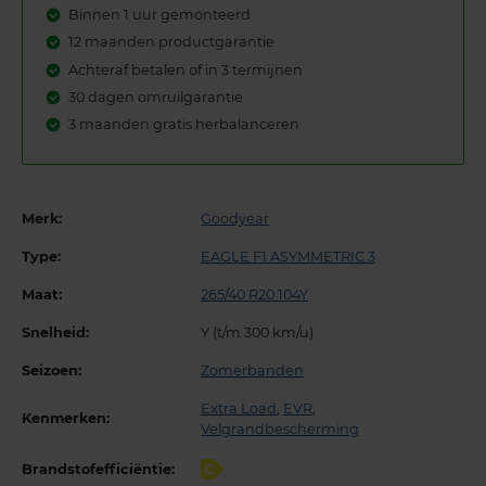
Binnen 1 uur gemonteerd
12 maanden productgarantie
Achteraf betalen of in 3 termijnen
30 dagen omruilgarantie
3 maanden gratis herbalanceren
Merk:
Goodyear
Type:
EAGLE F1 ASYMMETRIC 3
Maat:
265/40 R20 104Y
Snelheid:
Y (t/m 300 km/u)
Seizoen:
Zomerbanden
Extra Load
,
EVR
,
Kenmerken:
Velgrandbescherming
Brandstofefficiëntie:
C