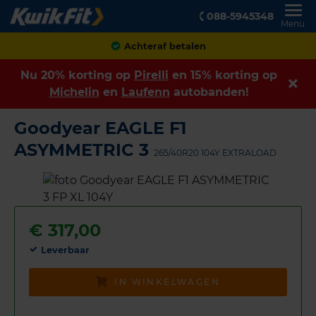
088-5945348
Menu
Achteraf betalen
Nu 20% korting op
Pirelli
en 15% korting op
Michelin
en
Laufenn
autobanden!
Goodyear EAGLE F1
ASYMMETRIC 3
265/40R20 104Y EXTRALOAD
€
317,00
Leverbaar
IN WINKELWAGEN