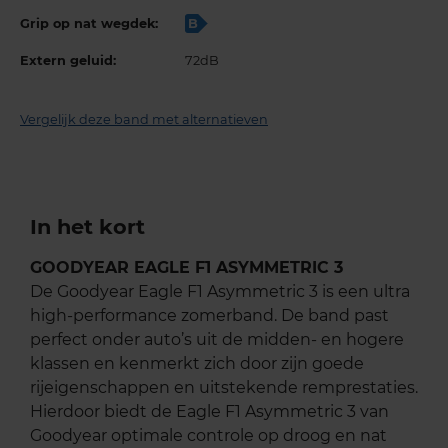
Grip op nat wegdek:
B
Extern geluid:
72dB
Vergelijk deze band met alternatieven
In het kort
GOODYEAR EAGLE F1 ASYMMETRIC 3
De Goodyear Eagle F1 Asymmetric 3 is een ultra
high-performance zomerband. De band past
perfect onder auto’s uit de midden- en hogere
klassen en kenmerkt zich door zijn goede
rijeigenschappen en uitstekende remprestaties.
Hierdoor biedt de Eagle F1 Asymmetric 3 van
Goodyear optimale controle op droog en nat