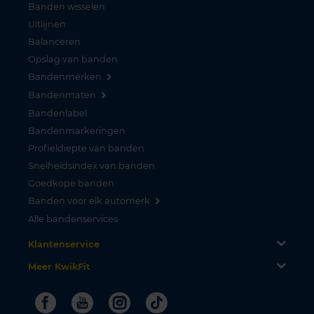
Banden wisselen
Uitlijnen
Balanceren
Opslag van banden
Bandenmerken
Bandenmaten
Bandenlabel
Bandenmarkeringen
Profieldiepte van banden
Snelheidsindex van banden
Goedkope banden
Banden voor elk automerk
Alle bandenservices
Klantenservice
Meer KwikFit
Facebook
Youtube
Instagram
Tiktok